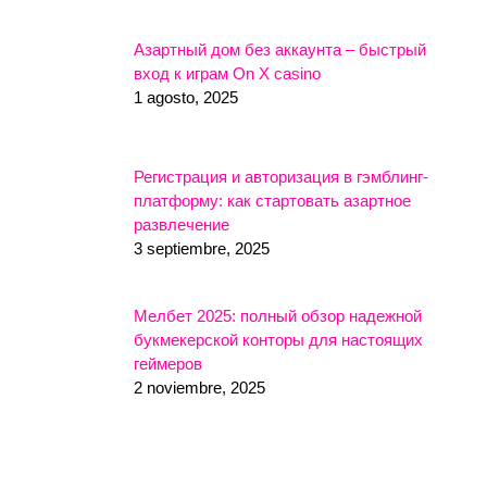
Азартный дом без аккаунта – быстрый
вход к играм On X casino
1 agosto, 2025
Регистрация и авторизация в гэмблинг-
платформу: как стартовать азартное
развлечение
3 septiembre, 2025
Мелбет 2025: полный обзор надежной
букмекерской конторы для настоящих
геймеров
2 noviembre, 2025