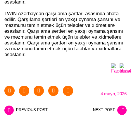
əsaslanır.
1WIN Azərbaycan qarşılama şərtləri əsasında əhatə
edilir. Qarşılama şərtləri ən yaxşı oynama şansını və
məzmunu təmin etmək üçün tələblər və xidmətlərə
əsaslanır. Qarşılama şərtləri ən yaxşı oynama şansını
və məzmunu təmin etmək üçün tələblər və xidmətlərə
əsaslanır. Qarşılama şərtləri ən yaxşı oynama şansını
və məzmunu təmin etmək üçün tələblər və xidmətlərə
əsaslanır.
4 mayo, 2026
PREVIOUS POST
NEXT POST