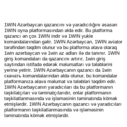
1WIN AZƏRBAYCANIN QAZANCI VƏ
YARADICILARI
1WIN Azərbaycan qazancını və yaradıcılığını əsasən
1WIN oyna platformasından əldə edir. Bu platforma
qazancı ən çox 1WIN indir və 1WIN yukle
komandalarından gəlir. 1WIN Azərbaycan, 1WIN aviator
tərəfindən təqdim olunur və bu platforma əlavə olaraq
1win azerbaycan və 1win az adları ilə də tanınır. 1WIN
giriş komandaları da qazancını artırır, 1win giriş
saytından istifadə edərək məlumatları və tələblərini
yerinə yetirir. 1WIN Azərbaycanın qazancı da 1win
скачать komandalarından əldə olunur, bu komandalar
platformanıza əlavə məlumat və tələbləri təqdim edir.
1WIN Azərbaycanın yaradıcıları da bu platformanın
təşkilatçıları və təminatçılarıdır, onlar platformanın
təşkilatlanmasında və işləməsinin təminatında kömək
etmişlərdir. 1WIN Azərbaycanın qazancı və yaradıcıları
platformanın təşkilatlanmasında və işləməsinin
təminatında kömək etmişlərdir.