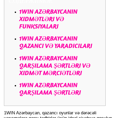
СОДЕРЖИМОЕ
1WIN AZƏRBAYCANIN
XIDMƏTLƏRI VƏ
FUNKSIYALARI
1WIN AZƏRBAYCANIN
QAZANCI VƏ YARADICILARI
1WIN AZƏRBAYCANIN
QARŞILAMA ŞƏRTLƏRI VƏ
XIDMƏT MƏRCIƏTLƏRI
1WIN AZƏRBAYCANIN
QARŞILAMA ŞƏRTLƏRI
1WIN Azərbaycan, qazancı oyunlar və dərəcəli