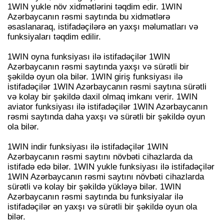
1WIN yukle növ xidmətlərini təqdim edir. 1WIN
Azərbaycanın rəsmi saytında bu xidmətlərə
əsaslanaraq, istifadəçilərə ən yaxşı məlumatları və
funksiyaları təqdim edilir.
1WIN oyna funksiyası ilə istifadəçilər 1WIN
Azərbaycanın rəsmi saytında yaxşı və sürətli bir
şəkildə oyun ola bilər. 1WIN giriş funksiyası ilə
istifadəçilər 1WIN Azərbaycanın rəsmi saytına sürətli
və kolay bir şəkildə daxil olmaq imkanı verir. 1WIN
aviator funksiyası ilə istifadəçilər 1WIN Azərbaycanın
rəsmi saytında daha yaxşı və sürətli bir şəkildə oyun
ola bilər.
1WIN indir funksiyası ilə istifadəçilər 1WIN
Azərbaycanın rəsmi saytını növbəti cihazlarda da
istifadə edə bilər. 1WIN yukle funksiyası ilə istifadəçilər
1WIN Azərbaycanın rəsmi saytını növbəti cihazlarda
sürətli və kolay bir şəkildə yükləyə bilər. 1WIN
Azərbaycanın rəsmi saytında bu funksiyalar ilə
istifadəçilər ən yaxşı və sürətli bir şəkildə oyun ola
bilər.