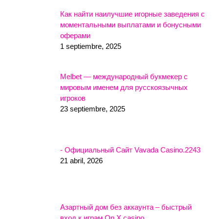
Как найти наилучшие игорные заведения с
моментальными выплатами и бонусными
оферами
1 septiembre, 2025
Melbet — международный букмекер с
мировым именем для русскоязычных
игроков
23 septiembre, 2025
- Официальный Сайт Vavada Casino.2243
21 abril, 2026
Азартный дом без аккаунта – быстрый
вход к играм On X casino