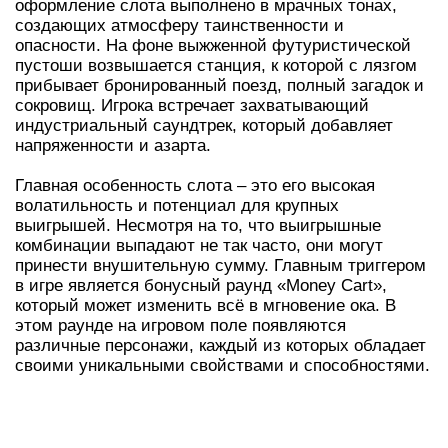
оформление слота выполнено в мрачных тонах,
создающих атмосферу таинственности и
опасности. На фоне выжженной футуристической
пустоши возвышается станция, к которой с лязгом
прибывает бронированный поезд, полный загадок и
сокровищ. Игрока встречает захватывающий
индустриальный саундтрек, который добавляет
напряженности и азарта.
Главная особенность слота – это его высокая
волатильность и потенциал для крупных
выигрышей. Несмотря на то, что выигрышные
комбинации выпадают не так часто, они могут
принести внушительную сумму. Главным триггером
в игре является бонусный раунд «Money Cart»,
который может изменить всё в мгновение ока. В
этом раунде на игровом поле появляются
различные персонажи, каждый из которых обладает
своими уникальными свойствами и способностями.
ВЛ