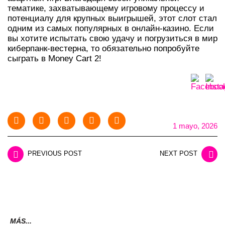
тематике, захватывающему игровому процессу и
потенциалу для крупных выигрышей, этот слот стал
одним из самых популярных в онлайн-казино. Если
вы хотите испытать свою удачу и погрузиться в мир
киберпанк-вестерна, то обязательно попробуйте
сыграть в Money Cart 2!
1 mayo, 2026
PREVIOUS POST
NEXT POST
MÁS...