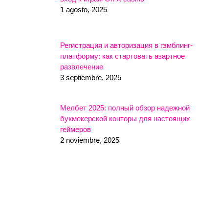
1 agosto, 2025
Регистрация и авторизация в гэмблинг-
платформу: как стартовать азартное
развлечение
3 septiembre, 2025
Мелбет 2025: полный обзор надежной
букмекерской конторы для настоящих
геймеров
2 noviembre, 2025