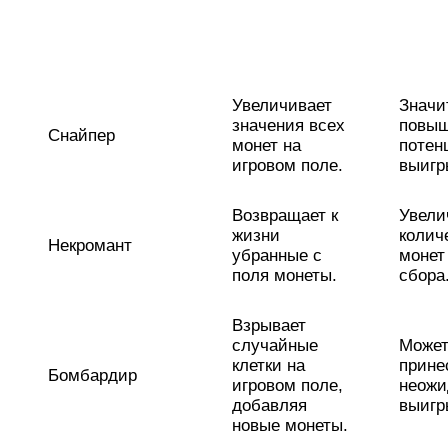
ПЕРСОНАЖ
ФУНКЦИЯ
ВЫ
Увеличивает
Значи
значения всех
повыш
Снайпер
монет на
потен
игровом поле.
выигр
Возвращает к
Увели
жизни
колич
Некромант
убранные с
монет
поля монеты.
сбора
Взрывает
случайные
Може
клетки на
прине
Бомбардир
игровом поле,
неожи
добавляя
выигр
новые монеты.