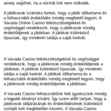
amely segíthet, ha a normál link nem működik.
A játékosok számára fontos, hogy a játék időtartama és
a felhasználói érdeklődés mindig megfelelő legyen. A
Vavada Online Casino felkészültségekkel és
segítséggel rendelkezik, hogy a játékosok mindig
érdeklődjenek a játékban. A játékok különböző
típusúak, így mindenki találja a saját kedvét.
IDŐTARTAM ÉS ÉRDEKLŐDÉS
A Vavada Casino felkészültségekkel és segítséggel
rendelkezik, hogy a játékosok mindig érdeklődjenek a
játékban. A játékok különböző típusúak, így mindenki
találja a saját kedvét. A játékok időtartama és a
felhasználói érdeklődés mindig megfelelő legyen, hogy
a játékosok mindig érdeklődjenek a játékban.
A Vavada Casino felhasználóink felé igyekszünk mindig
a legjobb élményt kínálni. Így szem előtt tartjuk, hogy a
játékosok időjárásának és érdeklődésének különböző
szintjét kell megfelelően kezelni. A Vavada Casino