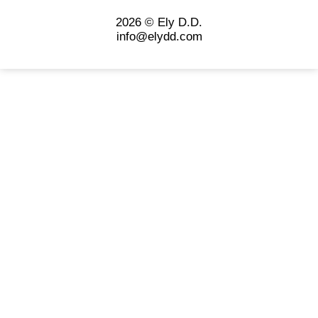
2026 © Ely D.D.
info@elydd.com