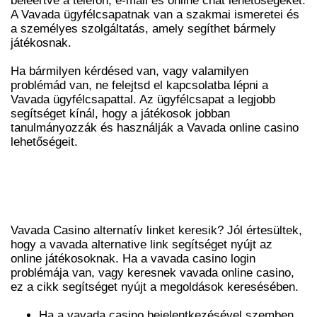
beleértve a telefon, e-mail és online chat lehetőségeket.
A Vavada ügyfélcsapatnak van a szakmai ismeretei és
a személyes szolgáltatás, amely segíthet bármely
játékosnak.
Ha bármilyen kérdésed van, vagy valamilyen
problémád van, ne felejtsd el kapcsolatba lépni a
Vavada ügyfélcsapattal. Az ügyfélcsapat a legjobb
segítséget kínál, hogy a játékosok jobban
tanulmányozzák és használják a Vavada online casino
lehetőségeit.
VAVADA CASINO ÚJVÁRLAP:
SEGÍTSÉG AZ ONLINE KASZINÓ
JÁTÉKOSAINAK
Vavada Casino alternatív linket keresik? Jól értesültek,
hogy a vavada alternative link segítséget nyújt az
online játékosoknak. Ha a vavada casino login
problémája van, vagy keresnek vavada online casino,
ez a cikk segítséget nyújt a megoldások keresésében.
Ha a vavada casino bejelentkezésével szemben