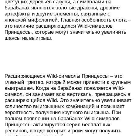
цветущих деревьев сакуры, а символами на
барабанах являются золотые драконы, древние
артефакты и другие элементы, связанные с
японской мифологией. Главная особенность слота –
это наличие расширяющихся Wild-символов
Принцессы, которые могут значительно увеличить
шансы на выигрыш.
РАСШИРЯЮЩИЕСЯ WILD-
СИМВОЛЫ: КЛЮЧ К КРУПНЫМ
ВЫИГРЫШАМ
Расширяющиеся Wild-символы Принцессы – это
главный триггер, который может привести к крупным
выигрышам. Когда на барабанах появляется Wild-
символ, он занимает всю вертикаль, превращаясь в
расширяющийся Wild. Это значительно увеличивает
количество выигрышных комбинаций и повышает
вероятность получения крупного выигрыша. При
полном появлении на барабанах Wild-символов
Принцессы активируется серия бесплатных
респинов, в ходе которых игроки могут получить