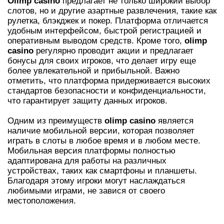
Olimp casino
предлагает не только широкий выбор
слотов, но и другие азартные развлечения, такие как
рулетка, блэкджек и покер. Платформа отличается
удобным интерфейсом, быстрой регистрацией и
оперативным выводом средств. Кроме того,
olimp
casino
регулярно проводит акции и предлагает
бонусы для своих игроков, что делает игру еще
более увлекательной и прибыльной. Важно
отметить, что платформа придерживается высоких
стандартов безопасности и конфиденциальности,
что гарантирует защиту данных игроков.
Одним из преимуществ
olimp casino
является
наличие мобильной версии, которая позволяет
играть в слоты в любое время и в любом месте.
Мобильная версия платформы полностью
адаптирована для работы на различных
устройствах, таких как смартфоны и планшеты.
Благодаря этому игроки могут наслаждаться
любимыми играми, не завися от своего
местоположения.