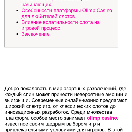
начинающих
Особенности платформы Olimp Casino
для любителей слотов
Влияние волатильности слота на
игровой процесс
Заключение
В ПОИСКАХ ВЕСЕННЕГО ЧУДА:
КАКИЕ СЕКРЕТЫ СПРЯТАНЫ ЗА
ЦВЕТУЩЕЙ САКУРОЙ В ОНЛАЙН-
КАЗИНО OLIMP CASINO?
Добро пожаловать в мир азартных развлечений, где
каждый спин может принести невероятные эмоции и
выигрыши. Современные онлайн-казино предлагают
широкий спектр игр, от классических слотов до
инновационных разработок. Среди множества
платформ, особое место занимает
olimp casino
,
известное своим щедрым выбором игр и
привлекательными условиями для игроков. В этой