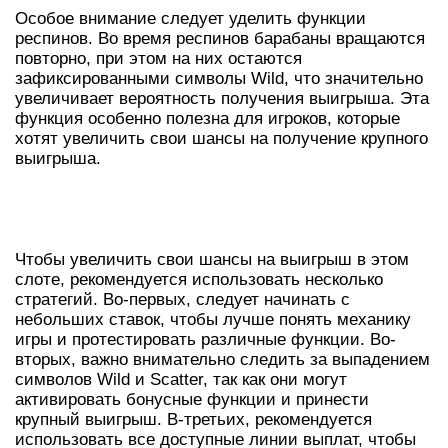
Особое внимание следует уделить функции
респинов. Во время респинов барабаны вращаются
повторно, при этом на них остаются
зафиксированными символы Wild, что значительно
увеличивает вероятность получения выигрыша. Эта
функция особенно полезна для игроков, которые
хотят увеличить свои шансы на получение крупного
выигрыша.
СТРАТЕГИИ ИГРЫ И СОВЕТЫ ДЛЯ
НАЧИНАЮЩИХ
Чтобы увеличить свои шансы на выигрыш в этом
слоте, рекомендуется использовать несколько
стратегий. Во-первых, следует начинать с
небольших ставок, чтобы лучше понять механику
игры и протестировать различные функции. Во-
вторых, важно внимательно следить за выпадением
символов Wild и Scatter, так как они могут
активировать бонусные функции и принести
крупный выигрыш. В-третьих, рекомендуется
использовать все доступные линии выплат, чтобы