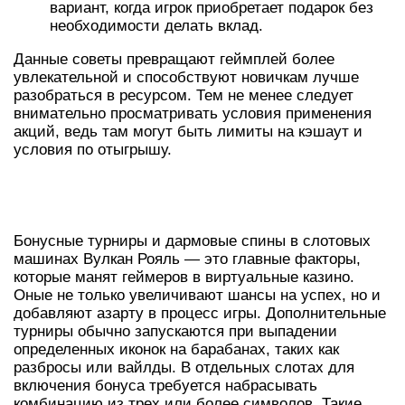
вариант, когда игрок приобретает подарок без
необходимости делать вклад.
Данные советы превращают геймплей более
увлекательной и способствуют новичкам лучше
разобраться в ресурсом. Тем не менее следует
внимательно просматривать условия применения
акций, ведь там могут быть лимиты на кэшаут и
условия по отыгрышу.
ПРИЗОВЫЕ РАУНДЫ И
БЕЗВОЗМЕЗДНЫЕ СПИНЫ В СЛОТАХ
Бонусные турниры и дармовые спины в слотовых
машинах Вулкан Рояль — это главные факторы,
которые манят геймеров в виртуальные казино.
Оные не только увеличивают шансы на успех, но и
добавляют азарту в процесс игры. Дополнительные
турниры обычно запускаются при выпадении
определенных иконок на барабанах, таких как
разбросы или вайлды. В отдельных слотах для
включения бонуса требуется набрасывать
комбинацию из трех или более символов. Такие