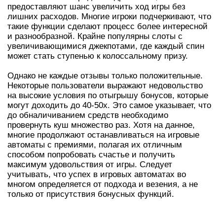
предоставляют шанс увеличить ход игры без
лишних расходов. Многие игроки подчеркивают, что
такие функции сделают процесс более интересной
и разнообразной. Крайне популярны слоты с
увеличивающимися джекпотами, где каждый спин
может стать ступенью к колоссальному призу.
Однако не каждые отзывы только положительные.
Некоторые пользователи выражают недовольство
на высокие условия по отыгрышу бонусов, которые
могут доходить до 40-50x. Это самое указывает, что
до обналичиванием средств необходимо
провернуть куш множество раз. Хотя на данное,
многие продолжают останавливаться на игровые
автоматы с премиями, полагая их отличным
способом попробовать счастье и получить
максимум удовольствия от игры. Следует
учитывать, что успех в игровых автоматах во
многом определяется от подхода и везения, а не
только от присутствия бонусных функций.
ТУРНИРЫ НА ИГРОВЫХ