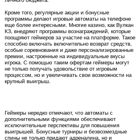
личного бюджета.
Кроме того, регулярные акции и бонусные
программы делают игровые автоматы на телефоне
еще более интересными. Многие казино, как Вулкан
КЗ, внедряют программы вознаграждений, которые
поощряют геймеров за участие на платформе. Такое
способно включать включительно возврат средств,
особые соревнования и даже персонализированные
премии, настроенные на индивидуальные вкусы
игрока. С помощью таким офертам геймеры могут
не только получать удовольствие от игровым
процессом, но и увеличивать свои возможности на
крупный выигрыш.
МНЕНИЯ ГЕЙМЕРОВ О ИГРОВЫХ
МАШИНАХ С ПРИЗАМИ
Геймеры нередко отмечают, что автоматы с
дополнительными функциями обеспечивают
исключительные перспективы для повышения
выигрышей. Бонусные турниры и безвозмездные
спины не только придают адреналина, но и