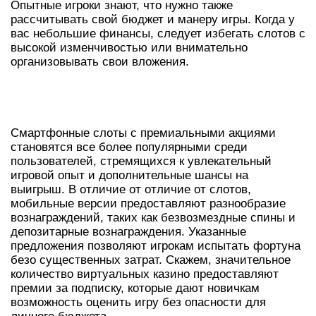
Опытные игроки знают, что нужно также
рассчитывать свой бюджет и манеру игры. Когда у
вас небольшие финансы, следует избегать слотов с
высокой изменчивостью или внимательно
организовывать свои вложения.
ПОРТАТИВНЫЕ СЛОТЫ С
БОНУСНЫМИ ОФЕРАМИ
Смартфонные слоты с премиальными акциями
становятся все более популярными среди
пользователей, стремящихся к увлекательный
игровой опыт и дополнительные шансы на
выигрыш. В отличие от отличие от слотов,
мобильные версии предоставляют разнообразие
вознаграждений, таких как безвозмездные спины и
депозитарные вознаграждения. Указанные
предложения позволяют игрокам испытать фортуна
безо существенных затрат. Скажем, значительное
количество виртуальных казино предоставляют
премии за подписку, которые дают новичкам
возможность оценить игру без опасности для