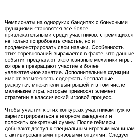
АВТОМАТАХ С БОНУСНЫМИ
ВОЗМОЖНОСТЯМИ
Чемпионаты на одноруких бандитах с бонусными
функциями становятся все более
привлекательными среди участников, стремящихся
не только попробовать счастье, но и
продемонстрировать свои навыки. Особенность
этих соревнований выражается в факте, что данные
события предлагают эксклюзивные механики игры,
которые превращают участие в более
увлекательное занятие. Дополнительные функции
имеют возможность содержать бесплатные
раскрутки, множители выигрышей и в том числе
маленькие игры, которые привносят элемент
стратегии в классический игровой процесс.
Чтобы участия к этих конкурсах участникам нужно
зарегистрироваться в игорном заведении и
положить конкретный сумму. После геймеры
добывают доступ к специальным игровым машинам
с активированными призовыми опциями. Следует