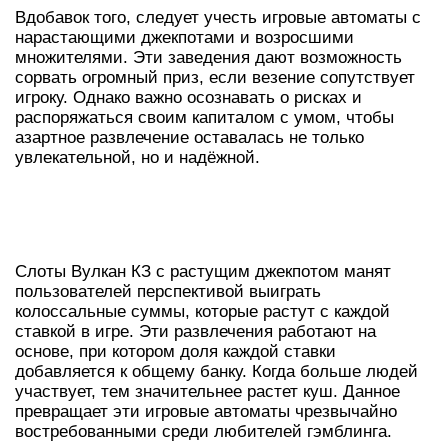
Вдобавок того, следует учесть игровые автоматы с
нарастающими джекпотами и возросшими
множителями. Эти заведения дают возможность
сорвать огромный приз, если везение сопутствует
игроку. Однако важно осознавать о рисках и
распоряжаться своим капиталом с умом, чтобы
азартное развлечение оставалась не только
увлекательной, но и надёжной.
ИГРОВЫЕ АВТОМАТЫ С
НАКАПЛИВАЕМЫМ КУШОМ
Слоты Вулкан КЗ с растущим джекпотом манят
пользователей перспективой выиграть
колоссальные суммы, которые растут с каждой
ставкой в игре. Эти развлечения работают на
основе, при котором доля каждой ставки
добавляется к общему банку. Когда больше людей
участвует, тем значительнее растет куш. Данное
превращает эти игровые автоматы чрезвычайно
востребованными среди любителей гэмблинга.