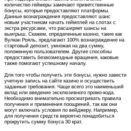
количество геймеры замечают приветственные
бонусы, которые предоставляют платформы.
Данные вознаграждения предоставляют шанс
новым участникам начать геймплей на слотах с
экстра ресурсами, что расширяет шансы на
выигрыш. Скажем, определенные казино, такие как
Вулкан Рояль, предлагают 100% вознаграждение на
стартовый депозит, умножая на два сумму,
положенную пользователем. Другие способны
предоставить безвозмездные вращения, каковые
также помогают успешному началу.
Для того чтобы получить эти бонусы, нужно завести
учетную запись на сайте казино и осуществить
заданные требования. Чаще всего это наименьший
вклад или введение эксклюзивного промо-кода.
Необходимо внимательно просматривать правила
получения и применения поощрений, так как они
могут включать условия по вейджеру. Например,
для получения средств вероятно понадобиться
прокрутить сумму бонуса 30 крат.