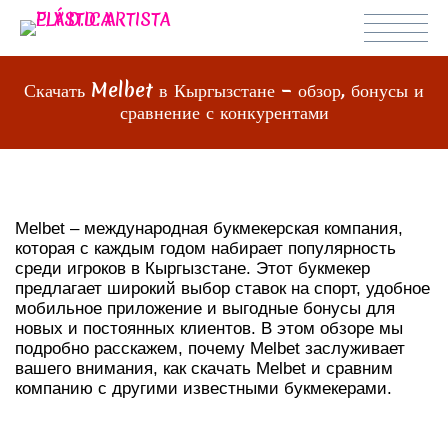
Скачать Melbet в Кыргызстане – обзор, бонусы и
сравнение с конкурентами
Melbet – международная букмекерская компания,
которая с каждым годом набирает популярность
среди игроков в Кыргызстане. Этот букмекер
предлагает широкий выбор ставок на спорт, удобное
мобильное приложение и выгодные бонусы для
новых и постоянных клиентов. В этом обзоре мы
подробно расскажем, почему Melbet заслуживает
вашего внимания, как скачать Melbet и сравним
компанию с другими известными букмекерами.
ЧТО ТАКОЕ MELBET?