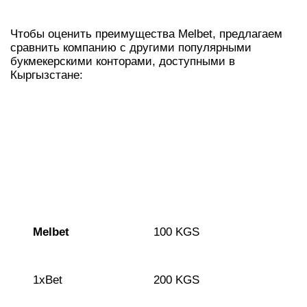
БУКМЕКЕРАМИ
Чтобы оценить преимущества Melbet, предлагаем
сравнить компанию с другими популярными
букмекерскими конторами, доступными в
Кыргызстане:
МИНИМАЛЬНЫЙ
БУКМЕКЕР
ДЕПОЗИТ
Melbet
100 KGS
1xBet
200 KGS