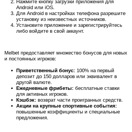
Нажмите кнопку загрузки приложения для
Android или iOS.
Для Android в настройках телефона разрешите
установку из неизвестных источников.
Установите приложение и зарегистрируйтесь
либо войдите в свой аккаунт.
БОНУСЫ И АКЦИИ MELBET
Melbet предоставляет множество бонусов для новых
и постоянных игроков:
Приветственный бонус:
100% на первый
депозит до 150 долларов или эквивалент в
другой валюте.
Ежедневные фрибеты:
бесплатные ставки
для активных игроков.
Кэшбэк:
возврат части проигранных средств.
Акции на крупные спортивные события:
повышенные коэффициенты и специальные
предложения.
СРАВНЕНИЕ MELBET С ДРУГИМИ