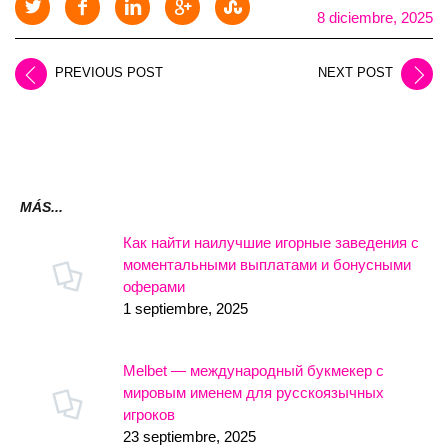
8 diciembre, 2025
PREVIOUS POST
NEXT POST
MÁS...
Как найти наилучшие игорные заведения с
моментальными выплатами и бонусными
оферами
1 septiembre, 2025
Melbet — международный букмекер с
мировым именем для русскоязычных
игроков
23 septiembre, 2025