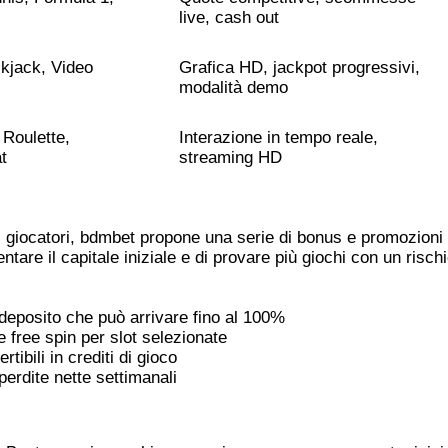
live, cash out
ckjack, Video
Grafica HD, jackpot progressivi,
modalità demo
 Roulette,
Interazione in tempo reale,
t
streaming HD
ASSIMIZZARE IL TUO BUDGET
dei giocatori, bdmbet propone una serie di bonus e promozioni
tare il capitale iniziale e di provare più giochi con un risch
deposito che può arrivare fino al 100%
 free spin per slot selezionate
ibili in crediti di gioco
perdite nette settimanali
 A GIOCARE SU BDMBET