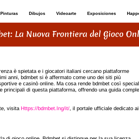
Pinturas
Dibujos
Videoarte
Exposiciones
Happ
et: La Nuova Frontiera del Gioco Onli
nza è spietata e i giocatori italiani cercano piattaforme
ltimi anni, bdmbet si è affermato come uno dei siti più
sportive e casinò online. Ma cosa rende bdmbet così specia
he principali di questa piattaforma, offrendo una guida compl
te, visita
Https://bdmbet.Ing/it/
, il portale ufficiale dedicato ai
EZZA E AFFIDABILITÀ
la di gioco online. Bdmbet si distingue per la sua licenza