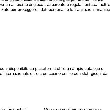
osì un ambiente di gioco trasparente e regolamentato. Inoltre
nzate per proteggere i dati personali e le transazioni finanzia
ICUREZZA
MMESSE SPORTIVE AL CASINÒ LIVE
iochi disponibili. La piattaforma offre un ampio catalogo di
internazionali, oltre a un casinò online con slot, giochi da
DI GIOCHI
CARATTERISTICHE
nnis, Formula 1,
Quote competitive, scommesse