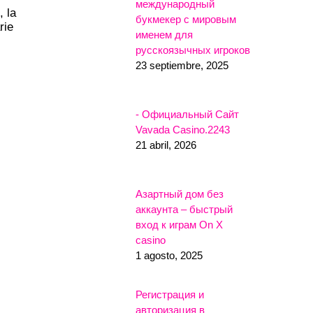
международный
, la
букмекер с мировым
rie
именем для
русскоязычных игроков
23 septiembre, 2025
- Официальный Сайт
Vavada Casino.2243
21 abril, 2026
Азартный дом без
аккаунта – быстрый
вход к играм On X
casino
1 agosto, 2025
Регистрация и
авторизация в