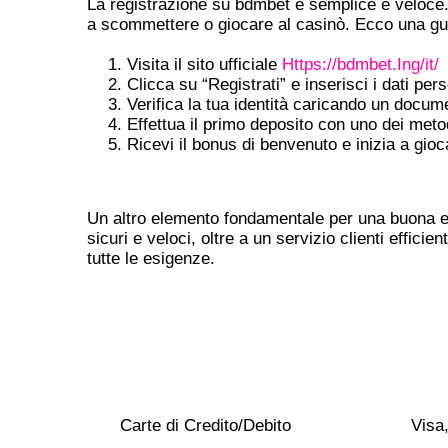
La registrazione su bdmbet è semplice e veloce.
a scommettere o giocare al casinò. Ecco una gu
Visita il sito ufficiale
Https://bdmbet.Ing/it/
Clicca su “Registrati” e inserisci i dati pers
Verifica la tua identità caricando un docum
Effettua il primo deposito con uno dei metod
Ricevi il bonus di benvenuto e inizia a gioc
METODI DI PAGAMENTO E ASSIS
Un altro elemento fondamentale per una buona es
sicuri e veloci, oltre a un servizio clienti effici
tutte le esigenze.
METODO DI
PAGAMENTO
Carte di Credito/Debito
Visa