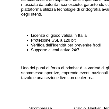
rilasciata da autorità riconosciute, garantendo c
piattaforma utilizza tecnologie di crittografia ava
degli utenti.
CARATTERISTICHE PRINCIPALI DI S
Licenza di gioco valida in Italia
Protezione SSL a 128 bit
Verifica dell’identità per prevenire frodi
Supporto clienti attivo 24/7
OFFERTA DI GIOCHI: DALLE SCO
Uno dei punti di forza di bdmbet è la varietà di g
scommesse sportive, coprendo eventi nazionali e 
tavolo e una sezione live con dealer reali.
CATEGORIA
TIPOLOGIE 
Scommesse
Calcio, Basket, Te