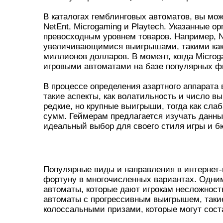
В каталогах гемблинговых автоматов, вы мож
NetEnt, Microgaming и Playtech. Указанные
превосходным уровнем товаров. Например, N
увеличивающимися выигрышами, такими как M
миллионов долларов. В момент, когда Micr
игровыми автоматами на базе популярных фи
В процессе определения азартного аппарата 
такие аспекты, как волатильность и число 
редкие, но крупные выигрыши, тогда как сл
сумм. Геймерам предлагается изучать данны
идеальный выбор для своего стиля игры и б
ХИТОВЫЕ ЖАНРЫ И ТЕМАТИ
Популярные виды и направления в интернет-
фортуну в многочисленных вариантах. Одни
автоматы, которые дают игрокам несложность
автоматы с прогрессивным выигрышем, такие 
колоссальными призами, которые могут сост