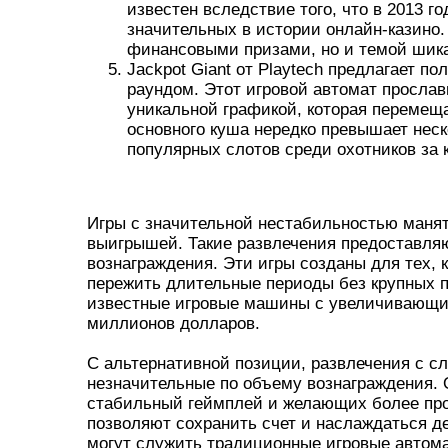
известен вследствие того, что в 2013 
значительных в истории онлайн-казино.
финансовыми призами, но и темой шика
Jackpot Giant от Playtech предлагает п
раундом. Этот игровой автомат просла
уникальной графикой, которая перемеща
основного куша нередко превышает неск
популярных слотов среди охотников за
РАЗВЛЕЧЕНИЯ С БОЛЬШОЙ И 
Игры с значительной нестабильностью манят
выигрышей. Такие развлечения предоставляю
вознаграждения. Эти игры созданы для тех,
пережить длительные периоды без крупных 
известные игровые машины с увеличивающи
миллионов долларов.
С альтернативной позиции, развлечения с с
незначительные по объему вознаграждения.
стабильный геймплей и желающих более про
позволяют сохранить счет и наслаждаться 
могут служить традиционные игровые автом