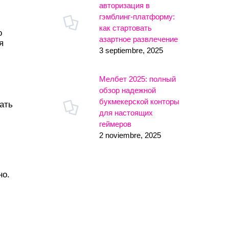
авторизация в
гэмблинг-платформу:
как стартовать
о
азартное развлечение
я
3 septiembre, 2025
Мелбет 2025: полный
обзор надежной
букмекерской конторы
ать
для настоящих
геймеров
2 noviembre, 2025
но.