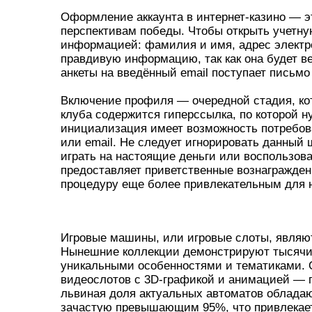
Оформление аккаунта в интернет-казино — эт
перспективам победы. Чтобы открыть учетную
информацией: фамилия и имя, адрес электр
правдивую информацию, так как она будет в
анкеты на введённый email поступает письм
Включение профиля — очередной стадия, кот
клуба содержится гиперссылка, по которой 
инициализация имеет возможность потребова
или email. Не следует игнорировать данный 
играть на настоящие деньги или воспользов
предоставляет приветственные вознаграждени
процедуру еще более привлекательным для 
СПИСОК ИГРОВЫХ МАШИН: ВС
Игровые машины, или игровые слоты, являю
Нынешние коллекции демонстрируют тысячи р
уникальными особенностями и тематиками. 
видеослотов с 3D-графикой и анимацией — п
львиная доля актуальных автоматов обладаю
зачастую превышающим 95%, что привлекает 