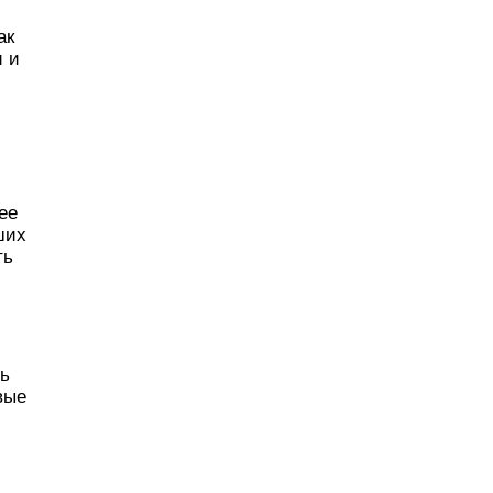
ак
и и
ее
ших
ть
ть
вые