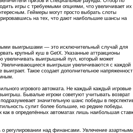
величители призов и специальные раунды. Отбор по
одить игры с требуемыми опциями, что увеличивает их
нтересным. Геймеры могут просто выбрать слоты
трировавшись на тех, что дают наибольшие шансы на
НЫМИ ПРИЗАМИ И РАСТУЩИМИ ПРИЗА
вными выигрышами — это исключительный случай для
орвать крупный куш в GetX. Указанные аттракционы
ию увеличивать выигрышный пул, который может
. Увеличивающиеся выигрыши увеличиваются с каждой
не выиграет. Такое создает дополнительное напряженност
омным.
ильного игрового автомата. Не каждый каждый игровые
выигрыш. Бывалые игроки советуют учитывать возврат
 подразумевает значительную шанс победы в перспекти
атильность сулит более большие, но редкие победы.
ак как в определённых автоматах лишь наибольшая став
ть о регулировании над финансами. Увлечение азартным