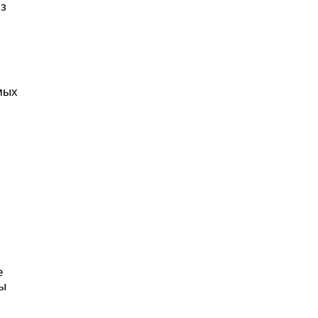
из
мых
е
ры