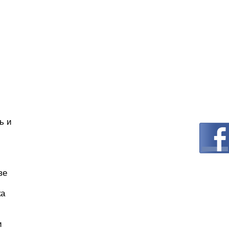
МИ
ь и
ве
ка
и