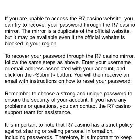
R7 CASINO ЗЕРКАЛО
If you are unable to access the R7 casino website, you
can try to recover your password through the R7 casino
mirror. The mirror is a duplicate of the official website,
but it may be available even if the official website is
blocked in your region.
To recover your password through the R7 casino mirror,
follow the same steps as above. Enter your username
or email address associated with your account, and
click on the «Submit» button. You will then receive an
email with instructions on how to reset your password.
Remember to choose a strong and unique password to
ensure the security of your account. If you have any
problems or questions, you can contact the R7 casino
support team for assistance.
It is important to note that R7 casino has a strict policy
against sharing or selling personal information,
including passwords. Therefore, it is important to keep