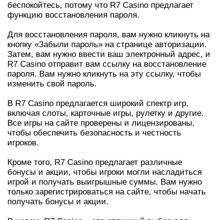
беспокойтесь, потому что R7 Casino предлагает
функцию восстановления пароля.
Для восстановления пароля, вам нужно кликнуть на
кнопку «Забыли пароль» на странице авторизации.
Затем, вам нужно ввести ваш электронный адрес, и
R7 Casino отправит вам ссылку на восстановление
пароля. Вам нужно кликнуть на эту ссылку, чтобы
изменить свой пароль.
В R7 Casino предлагается широкий спектр игр,
включая слоты, карточные игры, рулетку и другие.
Все игры на сайте проверены и лицензированы,
чтобы обеспечить безопасность и честность
игроков.
Кроме того, R7 Casino предлагает различные
бонусы и акции, чтобы игроки могли насладиться
игрой и получать выигрышные суммы. Вам нужно
только зарегистрироваться на сайте, чтобы начать
получать бонусы и акции.