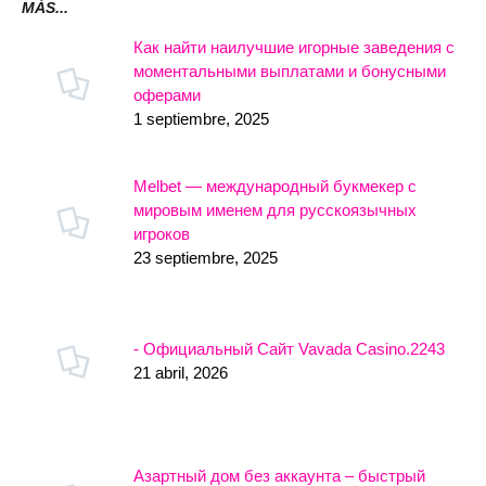
MÁS...
Как найти наилучшие игорные заведения с
моментальными выплатами и бонусными
оферами
1 septiembre, 2025
Melbet — международный букмекер с
мировым именем для русскоязычных
игроков
23 septiembre, 2025
- Официальный Сайт Vavada Casino.2243
21 abril, 2026
Азартный дом без аккаунта – быстрый