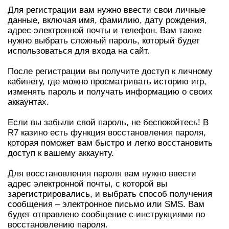
Для регистрации вам нужно ввести свои личные
данные, включая имя, фамилию, дату рождения,
адрес электронной почты и телефон. Вам также
нужно выбрать сложный пароль, который будет
использоваться для входа на сайт.
После регистрации вы получите доступ к личному
кабинету, где можно просматривать историю игр,
изменять пароль и получать информацию о своих
аккаунтах.
Если вы забыли свой пароль, не беспокойтесь! В
R7 казино есть функция восстановления пароля,
которая поможет вам быстро и легко восстановить
доступ к вашему аккаунту.
Для восстановления пароля вам нужно ввести
адрес электронной почты, с которой вы
зарегистрировались, и выбрать способ получения
сообщения – электронное письмо или SMS. Вам
будет отправлено сообщение с инструкциями по
восстановлению пароля.