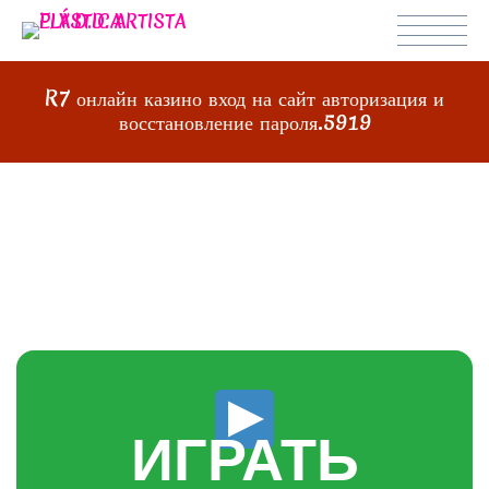
R7 онлайн казино вход на сайт авторизация и
восстановление пароля.5919
R7 ОНЛАЙН КАЗИНО – ВХОД НА
САЙТ, АВТОРИЗАЦИЯ И
ВОССТАНОВЛЕНИЕ ПАРОЛЯ
ИГРАТЬ