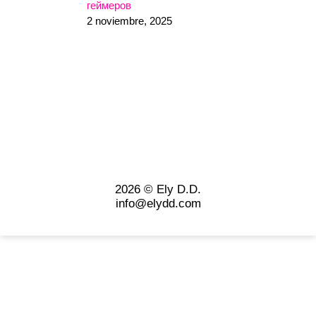
геймеров
2 noviembre, 2025
2026 © Ely D.D.
info@elydd.com