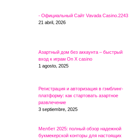
- Официальный Сайт Vavada Casino.2243
21 abril, 2026
Азартный дом без аккаунта – быстрый
вход к играм On X casino
1 agosto, 2025
Регистрация и авторизация в гэмблинг-
платформу: как стартовать азартное
развлечение
3 septiembre, 2025
Мелбет 2025: полный обзор надежной
букмекерской конторы для настоящих