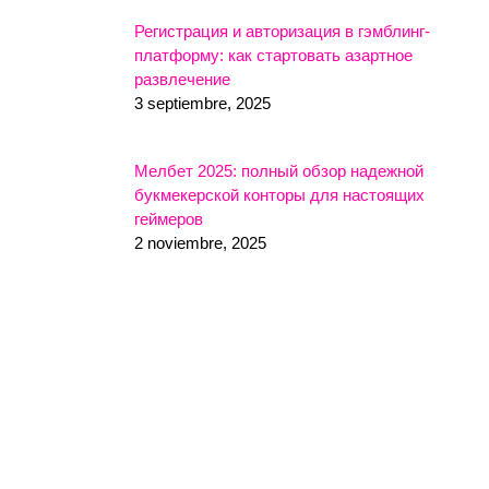
Регистрация и авторизация в гэмблинг-
платформу: как стартовать азартное
развлечение
3 septiembre, 2025
Мелбет 2025: полный обзор надежной
букмекерской конторы для настоящих
геймеров
2 noviembre, 2025