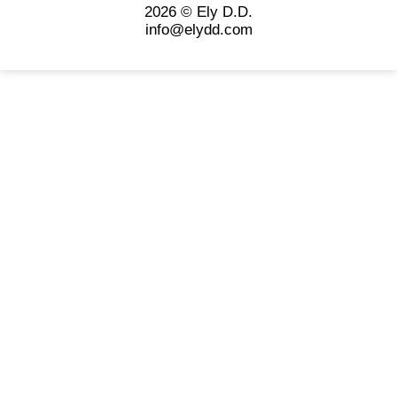
2026 © Ely D.D.
info@elydd.com