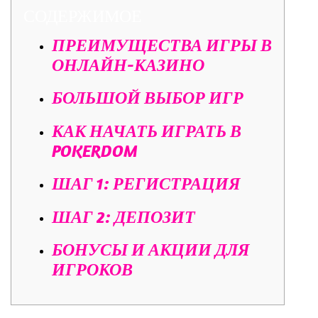
СОДЕРЖИМОЕ
ПРЕИМУЩЕСТВА ИГРЫ В
ОНЛАЙН-КАЗИНО
БОЛЬШОЙ ВЫБОР ИГР
КАК НАЧАТЬ ИГРАТЬ В
POKERDOM
ШАГ 1: РЕГИСТРАЦИЯ
ШАГ 2: ДЕПОЗИТ
БОНУСЫ И АКЦИИ ДЛЯ
ИГРОКОВ