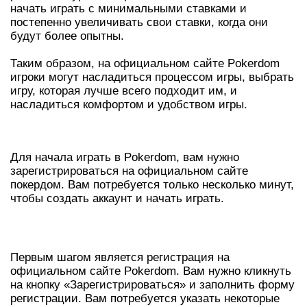
начать играть с минимальными ставками и
постепенно увеличивать свои ставки, когда они
будут более опытны.
Таким образом, на официальном сайте Pokerdom
игроки могут насладиться процессом игры, выбрать
игру, которая лучше всего подходит им, и
насладиться комфортом и удобством игры.
КАК НАЧАТЬ ИГРАТЬ В POKERDOM
Для начала играть в Pokerdom, вам нужно
зарегистрироваться на официальном сайте
покердом. Вам потребуется только несколько минут,
чтобы создать аккаунт и начать играть.
ШАГ 1: РЕГИСТРАЦИЯ
Первым шагом является регистрация на
официальном сайте Pokerdom. Вам нужно кликнуть
на кнопку «Зарегистрироваться» и заполнить форму
регистрации. Вам потребуется указать некоторые