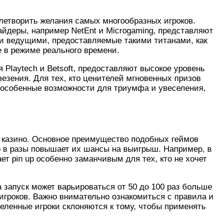
летворить желания самых многообразных игроков.
айдеры, например NetEnt и Microgaming, представляют
и ведущими, предоставляемые такими титанами, как
е в режиме реального времени.
 Playtech и Betsoft, предоставляют высокое уровень
везения. Для тех, кто ценителей мгновенных призов
ет особенные возможности для триумфа и увеселения,
н казино. Основное преимущество подобных геймов
о в разы повышает их шансы на выигрыш. Например, в
т pin up особенно заманчивым для тех, кто не хочет
а запуск может варьироваться от 50 до 100 раз больше
 игроков. Важно внимательно ознакомиться с правила и
еленные игроки склоняются к тому, чтобы применять