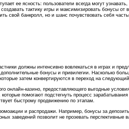
пает ее ясность: пользователи всегда могут узнавать,
 создавать тактику игры и максимизировать бонусы от в
жить свой банкролл, но и шанс почувствовать себя част
атусы и их улучшить Статусы в виртуал
 депозиты, фриспины, и уникальные акции
тавки на реальные деньги, и накапливать 
высокого уровня и получить больше пре
частники должны интенсивно вовлекаться в играх и пре
 дополнительные бонусы и привилегии. Насколько больш
 которые затем конвертируются в переход на следующий
о онлайн-казино, предоставляющего выгодные условия 
 которые помогают подстегнуть процесс зарабатывания 
бствует быстрому продвижению по этапам.
ромоакции и распродажи. Например, бонусы за депозит
рных заведений позволит не прозевать перспективные 