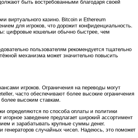
одолжают быть востребованными благодаря своей
и виртуального казино. Bitcoin и Ethereum
нием для игроков, что дорожит конфиденциальность.
мы: цифровые кошельки обычно быстрее, чем
едовательно пользователям рекомендуется тщательно
атёжной механизма может значительно повысить
ансами игроков. Ограничения на переводы могут
eteller, часто обеспечивают более высокие ограничения
 более высоким ставкам.
жи определяются по способа оплаты и политики
ет игорное заведение предлагает широкий ассортимент
нием и зарабатывать крупные суммы денег.
и генераторов случайных чисел. Надеюсь, это поможет