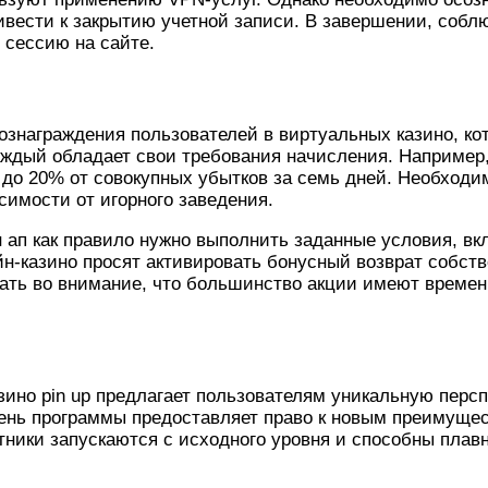
вести к закрытию учетной записи. В завершении, соблю
 сессию на сайте.
ознаграждения пользователей в виртуальных казино, кот
ждый обладает свои требования начисления. Например,
— до 20% от совокупных убытков за семь дней. Необход
симости от игорного заведения.
 ап как правило нужно выполнить заданные условия, вк
йн-казино просят активировать бонусный возврат собств
ать во внимание, что большинство акции имеют времен
зино pin up предлагает пользователям уникальную перс
ень программы предоставляет право к новым преимущест
тники запускаются с исходного уровня и способны плав