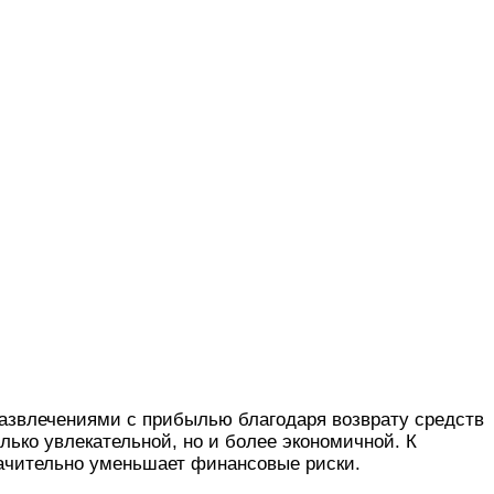
сурс
сурс
азвлечениями с прибылью благодаря возврату средств
ько увлекательной, но и более экономичной. К
начительно уменьшает финансовые риски.