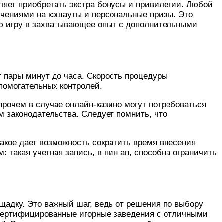
оляет приобретать экстра бонусы и привилегии. Любой
чениями на кэшауты и персональные призы. Это
ю игру в захватывающее опыт с дополнительными
 пары минут до часа. Скорость процедуры
помогательных контролей.
прочем в случае онлайн-казино могут потребоваться
 законодательства. Следует помнить, что
акое дает возможность сократить время внесения
 такая учетная запись, в пин ап, способна ограничить
щадку. Это важный шаг, ведь от решения по выбору
 сертифицированные игорные заведения с отличными