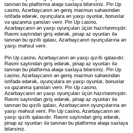
tanınan bu platforma əlaqə saxlaya bilərsiniz. Pin Up
casino, Azərbaycanın ən geniş məzmun sahəsindən
istifadə edərək, oyunçulara ən yaxşı oyunlar, bonuslar
və qazanma şansları verir. Pin Up casino,
Azərbaycanın ən yaxşı oyunçuları üçün hazırlanmışdır.
Rəsmi saytından giriş edərək, pinap az oyunları ilə
tanınan bu qızıllı qalası, Azərbaycanın oyunçularına ən
yaxşı məhsul verir.
Pin Up casino, Azərbaycanın ən yaxşı qızıllı qalasıdır.
Rəsmi saytından giriş edərək, pinap az oyunları ilə
tanınan bu platforma əlaqə saxlaya bilərsiniz. Pin Up
casino, Azərbaycanın ən geniş məzmun sahəsindən
istifadə edərək, oyunçulara ən yaxşı oyunlar, bonuslar
və qazanma şansları verir. Pin Up casino,
Azərbaycanın ən yaxşı oyunçuları üçün hazırlanmışdır.
Rəsmi saytından giriş edərək, pinap az oyunları ilə
tanınan bu qızıllı qalası, Azərbaycanın oyunçularına ən
yaxşı məhsul verir. Pin Up casino, Azərbaycanın ən
yaxşı qızıllı qalasıdır. Rəsmi saytından giriş edərək,
pinap az oyunları ilə tanınan bu platforma əlaqə saxlaya
bilərsiniz.