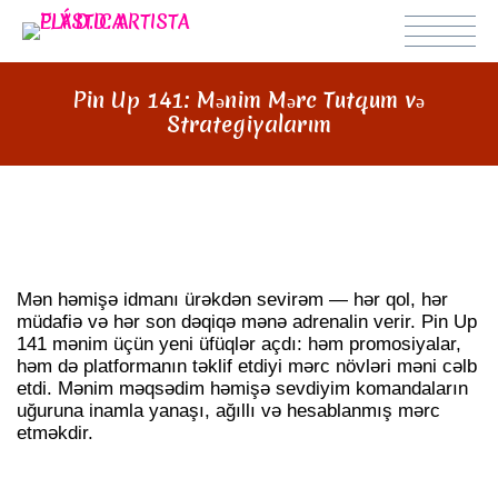
Pin Up 141: Mənim Mərc Tutqum və
Strategiyalarım
PIN UP 141 ILƏ MƏRC TUTQUM
Mən həmişə idmanı ürəkdən sevirəm — hər qol, hər
müdafiə və hər son dəqiqə mənə adrenalin verir. Pin Up
141 mənim üçün yeni üfüqlər açdı: həm promosiyalar,
həm də platformanın təklif etdiyi mərc növləri məni cəlb
etdi. Mənim məqsədim həmişə sevdiyim komandaların
uğuruna inamla yanaşı, ağıllı və hesablanmış mərc
etməkdir.
NIYƏ PIN UP 141?