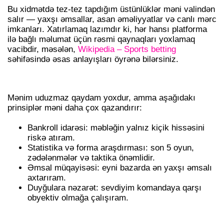
Bu xidmətdə tez-tez tapdığım üstünlüklər məni valindən
salır — yaxşı əmsallar, asan əməliyyatlar və canlı mərc
imkanları. Xatırlamaq lazımdır ki, hər hansı platforma
ilə bağlı məlumat üçün rəsmi qaynaqları yoxlamaq
vacibdir, məsələn,
Wikipedia – Sports betting
səhifəsində əsas anlayışları öyrənə bilərsiniz.
ŞƏXSI STRATEGIYALARIM
Mənim uduzmaz qaydam yoxdur, amma aşağıdakı
prinsiplər məni daha çox qazandırır:
Bankroll idarəsi: məbləğin yalnız kiçik hissəsini
riskə atıram.
Statistika və forma araşdırması: son 5 oyun,
zədələnmələr və taktika önəmlidir.
Əmsal müqayisəsi: eyni bazarda ən yaxşı əmsalı
axtarıram.
Duyğulara nəzarət: sevdiyim komandaya qarşı
obyektiv olmağa çalışıram.
MƏRC NÖVLƏRI VƏ MƏNIM