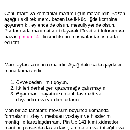
SEÇIMLƏRIM
Canlı mərc və kombinlər mənim üçün maraqlıdır. Bəzən
aşağı riskli tək mərc, bəzən isə iki-üç liğdə kombinə
qoyuram ki, əyləncə də olsun, məsuliyyət də olsun.
Platformada məlumatları izləyərək fürsətləri tuturam və
bəzən
pin up 141
linkindəki promosiyalardan istifadə
edirəm.
MƏSULIYYƏT VƏ TÖVSIYƏLƏR
Mərc əyləncə üçün olmalıdır. Aşağıdakı sadə qaydalar
mənə kömək edir:
Əvvəlcədən limit qoyun.
Itkiləri dərhal geri qazanmağa çalışmayın.
Əgər mərc həyatınızı mənfi təsir edirsə,
dayandırın və yardım axtarın.
Mən bir az fanatam: mövsüm boyunca komanda
formalarını izləyir, mətbuatı yoxlayır və hisslərimi
məntiq ilə tarazlaşdırıram. Pin Up 141 kimi xidmətlər
məni bu prosesdə dəstəkləyir, amma ən vacibi ağıllı və