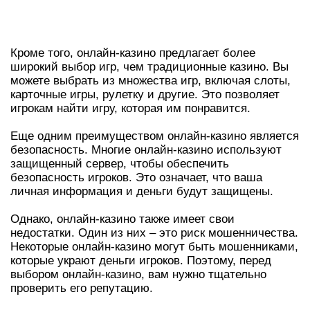
ПРЕИМУЩЕСТВА И НЕДОСТАТКИ
ОНЛАЙН-КАЗИНО
Кроме того, онлайн-казино предлагает более
широкий выбор игр, чем традиционные казино. Вы
можете выбрать из множества игр, включая слоты,
карточные игры, рулетку и другие. Это позволяет
игрокам найти игру, которая им понравится.
Еще одним преимуществом онлайн-казино является
безопасность. Многие онлайн-казино используют
защищенный сервер, чтобы обеспечить
безопасность игроков. Это означает, что ваша
личная информация и деньги будут защищены.
Однако, онлайн-казино также имеет свои
недостатки. Один из них – это риск мошенничества.
Некоторые онлайн-казино могут быть мошенниками,
которые украют деньги игроков. Поэтому, перед
выбором онлайн-казино, вам нужно тщательно
проверить его репутацию.