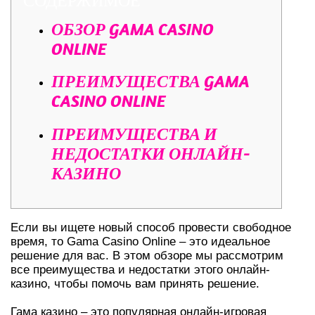
ОБЗОР GAMA CASINO
ONLINE
ПРЕИМУЩЕСТВА GAMA
CASINO ONLINE
ПРЕИМУЩЕСТВА И
НЕДОСТАТКИ ОНЛАЙН-
КАЗИНО
Если вы ищете новый способ провести свободное
время, то Gama Casino Online – это идеальное
решение для вас. В этом обзоре мы рассмотрим
все преимущества и недостатки этого онлайн-
казино, чтобы помочь вам принять решение.
Гама казино – это популярная онлайн-игровая