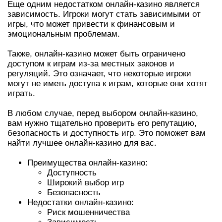
Еще одним недостатком онлайн-казино является
зависимость. Игроки могут стать зависимыми от
игры, что может привести к финансовым и
эмоциональным проблемам.
Также, онлайн-казино может быть ограничено
доступом к играм из-за местных законов и
регуляций. Это означает, что некоторые игроки
могут не иметь доступа к играм, которые они хотят
играть.
В любом случае, перед выбором онлайн-казино,
вам нужно тщательно проверить его репутацию,
безопасность и доступность игр. Это поможет вам
найти лучшее онлайн-казино для вас.
Преимущества онлайн-казино:
Доступность
Широкий выбор игр
Безопасность
Недостатки онлайн-казино:
Риск мошенничества