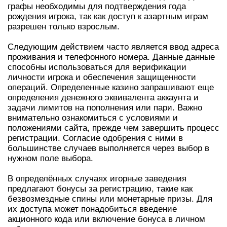
графы необходимы для подтверждения года
рождения игрока, так как доступ к азартным играм
разрешен только взрослым.
Следующим действием часто является ввод адреса
проживания и телефонного номера. Данные данные
способны использоваться для верификации
личности игрока и обеспечения защищенности
операций. Определенные казино запрашивают еще
определения денежного эквивалента аккаунта и
задачи лимитов на пополнения или пари. Важно
внимательно ознакомиться с условиями и
положениями сайта, прежде чем завершить процесс
регистрации. Согласие одобрения с ними в
большинстве случаев выполняется через выбор в
нужном поле выбора.
В определённых случаях игорные заведения
предлагают бонусы за регистрацию, такие как
безвозмездные спины или монетарные призы. Для
их доступа может понадобиться введение
акционного кода или включение бонуса в личном