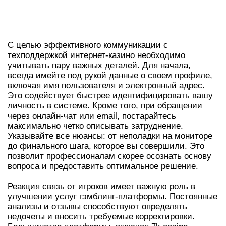
КОНТАКТ С ТЕХНИЧЕСКОЙ
ПОДДЕРЖКОЙ И ОТЗЫВ.
С целью эффективного коммуникации с
техподдержкой интернет-казино необходимо
учитывать пару важных деталей. Для начала,
всегда имейте под рукой данные о своем профиле,
включая имя пользователя и электронный адрес.
Это содействует быстрее идентифицировать вашу
личность в системе. Кроме того, при обращении
через онлайн-чат или email, постарайтесь
максимально четко описывать затруднение.
Указывайте все нюансы: от неполадки на мониторе
до финального шага, которое вы совершили. Это
позволит профессионалам скорее осознать основу
вопроса и предоставить оптимальное решение.
Реакция связь от игроков имеет важную роль в
улучшении услуг гэмблинг-платформы. Постоянные
анализы и отзывы способствуют определять
недочеты и вносить требуемые корректировки.