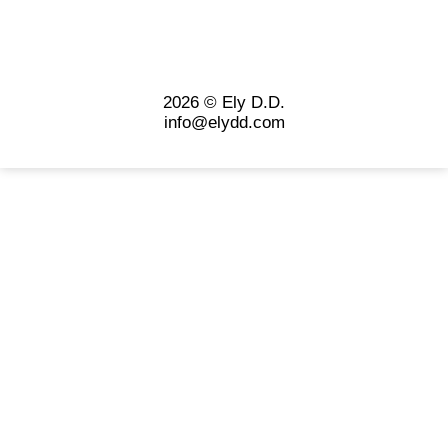
2026 © Ely D.D.
info@elydd.com