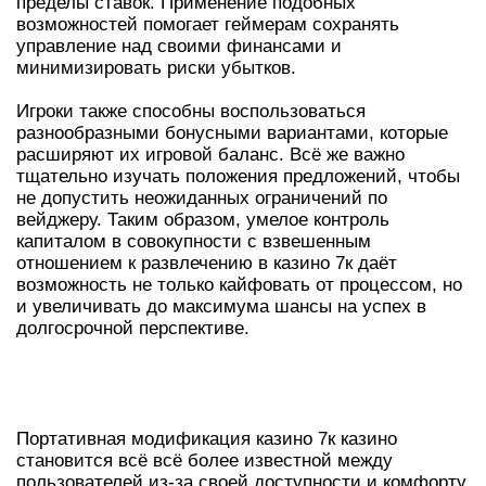
пределы ставок. Применение подобных
возможностей помогает геймерам сохранять
управление над своими финансами и
минимизировать риски убытков.
Игроки также способны воспользоваться
разнообразными бонусными вариантами, которые
расширяют их игровой баланс. Всё же важно
тщательно изучать положения предложений, чтобы
не допустить неожиданных ограничений по
вейджеру. Таким образом, умелое контроль
капиталом в совокупности с взвешенным
отношением к развлечению в казино 7к даёт
возможность не только кайфовать от процессом, но
и увеличивать до максимума шансы на успех в
долгосрочной перспективе.
ПОРТАТИВНАЯ ВАРИАНТ 7K CASINO
И ЕЁ ИНТЕГРАЦИЯ
Портативная модификация казино 7к казино
становится всё всё более известной между
пользователей из-за своей доступности и комфорту.