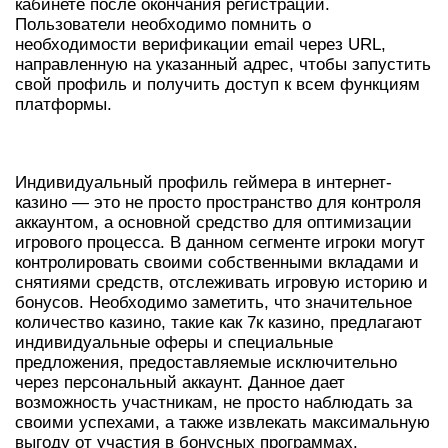
кабинете после окончания регистрации.
Пользователи необходимо помнить о
необходимости верификации email через URL,
направленную на указанный адрес, чтобы запустить
свой профиль и получить доступ к всем функциям
платформы.
ЛИЧНЫЙ КАБИНЕТ ИГРОКА
Индивидуальный профиль геймера в интернет-
казино — это не просто пространство для контроля
аккаунтом, а основной средство для оптимизации
игрового процесса. В данном сегменте игроки могут
контролировать своими собственными вкладами и
снятиями средств, отслеживать игровую историю и
бонусов. Необходимо заметить, что значительное
количество казино, такие как 7к казино, предлагают
индивидуальные оферы и специальные
предложения, предоставляемые исключительно
через персональный аккаунт. Данное дает
возможность участникам, не просто наблюдать за
своими успехами, а также извлекать максимальную
выгоду от участия в бонусных программах.