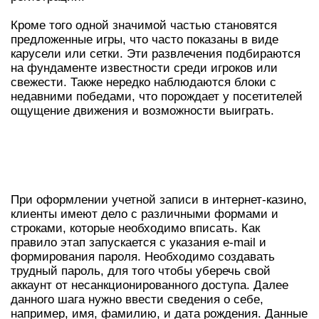
Кроме того одной значимой частью становятся
предложенные игры, что часто показаны в виде
карусели или сетки. Эти развлечения подбираются
на фундаменте известности среди игроков или
свежести. Также нередко наблюдаются блоки с
недавними победами, что порождает у посетителей
ощущение движения и возможности выиграть.
ОФОРМЛЕНИЕ ПРОФИЛЯ КАЗИНО
7К: ШАБЛОНЫ И ОБЯЗАТЕЛЬНЫЕ
СТРОКИ
При оформлении учетной записи в интернет-казино,
клиенты имеют дело с различными формами и
строками, которые необходимо вписать. Как
правило этап запускается с указания e-mail и
формирования пароля. Необходимо создавать
трудный пароль, для того чтобы уберечь свой
аккаунт от несанкционированного доступа. Далее
данного шага нужно ввести сведения о себе,
например, имя, фамилию, и дата рождения. Данные