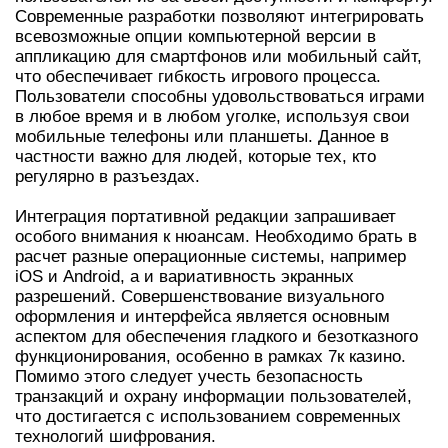
Современные разработки позволяют интегрировать
всевозможные опции компьютерной версии в
аппликацию для смартфонов или мобильный сайт,
что обеспечивает гибкость игрового процесса.
Пользователи способны удовольствоваться играми
в любое время и в любом уголке, используя свои
мобильные телефоны или планшеты. Данное в
частности важно для людей, которые тех, кто
регулярно в разъездах.
Интеграция портативной редакции запрашивает
особого внимания к нюансам. Необходимо брать в
расчет разные операционные системы, например
iOS и Android, а и вариативность экранных
разрешений. Совершенствование визуального
оформления и интерфейса является основным
аспектом для обеспечения гладкого и безотказного
функционирования, особенно в рамках 7к казино.
Помимо этого следует учесть безопасность
транзакций и охрану информации пользователей,
что достигается с использованием современных
технологий шифрования.