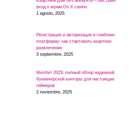
Азартный дом без аккаунта – быстрый
вход к играм On X casino
1 agosto, 2025
Регистрация и авторизация в гэмблинг-
платформу: как стартовать азартное
развлечение
3 septiembre, 2025
Мелбет 2025: полный обзор надежной
букмекерской конторы для настоящих
геймеров
2 noviembre, 2025