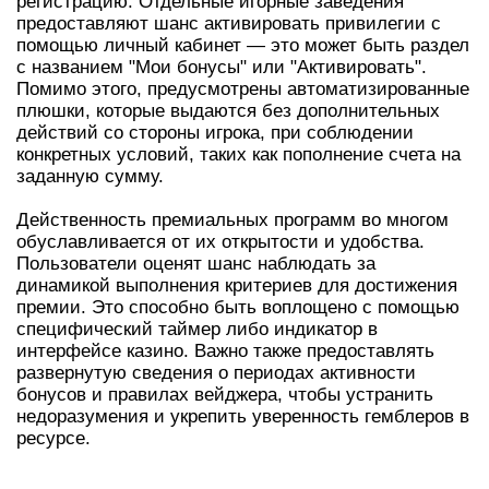
регистрацию. Отдельные игорные заведения
предоставляют шанс активировать привилегии с
помощью личный кабинет — это может быть раздел
с названием "Мои бонусы" или "Активировать".
Помимо этого, предусмотрены автоматизированные
плюшки, которые выдаются без дополнительных
действий со стороны игрока, при соблюдении
конкретных условий, таких как пополнение счета на
заданную сумму.
Действенность премиальных программ во многом
обуславливается от их открытости и удобства.
Пользователи оценят шанс наблюдать за
динамикой выполнения критериев для достижения
премии. Это способно быть воплощено с помощью
специфический таймер либо индикатор в
интерфейсе казино. Важно также предоставлять
развернутую сведения о периодах активности
бонусов и правилах вейджера, чтобы устранить
недоразумения и укрепить уверенность гемблеров в
ресурсе.
КОНФИГУРАЦИЯ САБСКРИПЦИЙ И