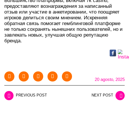
Большинство платформы, включая 7k casino,
предоставляют вознаграждения за написанный
отзыв или участие в анкетировании, что поощряет
игроков делиться своим мнением. Искренняя
обратная связь помогает гемблинговой платформе
не только сохранять нынешних пользователей, но и
завлекать новых, улучшая общую репутацию
бренда.
20 agosto, 2025
PREVIOUS POST
NEXT POST