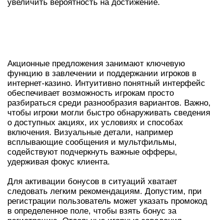
увеличить вероятность на достижение.
АКЦИОННЫЕ ПРОГРАММЫ
ЛОЯЛЬНОСТИ: ИНТЕРФЕЙС И
СПОСОБЫ ЗАПУСКА
Акционные предложения занимают ключевую
функцию в завлечении и поддержании игроков в
интернет-казино. Интуитивно понятный интерфейс
обеспечивает возможность игрокам просто
разбираться среди разнообразия вариантов. Важно,
чтобы игроки могли быстро обнаруживать сведения
о доступных акциях, их условиях и способах
включения. Визуальные детали, например
всплывающие сообщения и мультфильмы,
содействуют подчеркнуть важные офферы,
удерживая фокус клиента.
Для активации бонусов в ситуаций хватает
следовать легким рекомендациям. Допустим, при
регистрации пользователь может указать промокод
в определенное поле, чтобы взять бонус за