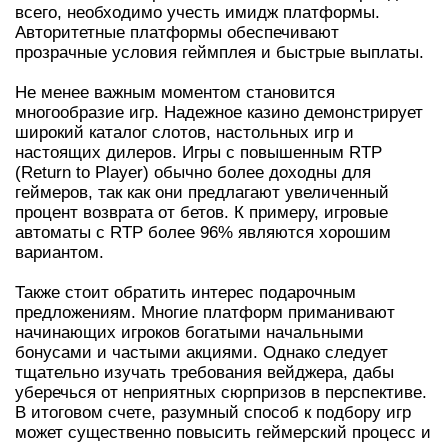
всего, необходимо учесть имидж платформы.
Авторитетные платформы обеспечивают
прозрачные условия геймплея и быстрые выплаты.
Не менее важным моментом становится
многообразие игр. Надежное казино демонстрирует
широкий каталог слотов, настольных игр и
настоящих дилеров. Игры с повышенным RTP
(Return to Player) обычно более доходны для
геймеров, так как они предлагают увеличенный
процент возврата от бетов. К примеру, игровые
автоматы с RTP более 96% являются хорошим
вариантом.
Также стоит обратить интерес подарочным
предложениям. Многие платформ приманивают
начинающих игроков богатыми начальными
бонусами и частыми акциями. Однако следует
тщательно изучать требования вейджера, дабы
уберечься от неприятных сюрпризов в перспективе.
В итоговом счете, разумный способ к подбору игр
может существенно повысить геймерский процесс и