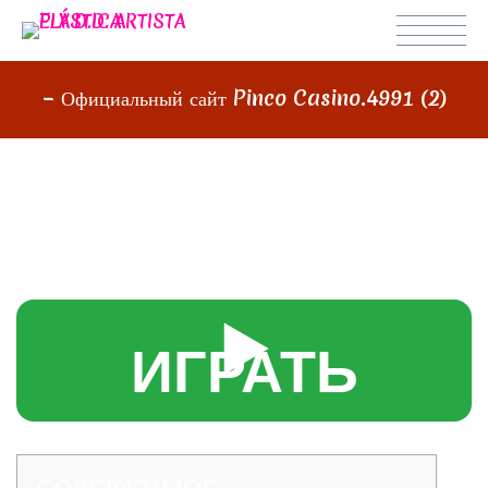
– Официальный сайт Pinco Casino.4991 (2)
ПИНКО КАЗИНО – ОФИЦИАЛЬНЫЙ
САЙТ PINCO CASINO
▶️
ИГРАТЬ
СОДЕРЖИМОЕ