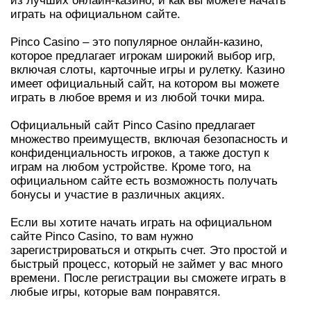
из лучших онлайн-казино, и как вы можете начать
играть на официальном сайте.
Pinco Casino – это популярное онлайн-казино,
которое предлагает игрокам широкий выбор игр,
включая слоты, карточные игры и рулетку. Казино
имеет официальный сайт, на котором вы можете
играть в любое время и из любой точки мира.
Официальный сайт Pinco Casino предлагает
множество преимуществ, включая безопасность и
конфиденциальность игроков, а также доступ к
играм на любом устройстве. Кроме того, на
официальном сайте есть возможность получать
бонусы и участие в различных акциях.
Если вы хотите начать играть на официальном
сайте Pinco Casino, то вам нужно
зарегистрироваться и открыть счет. Это простой и
быстрый процесс, который не займет у вас много
времени. После регистрации вы сможете играть в
любые игры, которые вам понравятся.