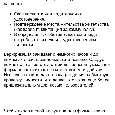
паспорта:
Скан паспорта или водительского
удостоверения.
Подтверждение места жительства жительства
(как вариант, квитанция за коммуналку).
В определенных обстоятельствах иногда
потребоваться селфи с удостоверением
личности.
Верификация занимает с немногих часов и до
немногих дней, в зависимости от казино. Следует
помнить, что при отсутствии выполнения указанной
формальности игрок не сможет вывести добычу.
Несколько казино дают вознаграждения за быструю
проверку личности, что делает этот этап еще более
привлекательным для новых пользователей.
АВТОРИЗАЦИЯ В АККАУНТЕ:
СПОСОБЫ ВХОДА
Чтобы входа в свой аккаунт на платформе казино