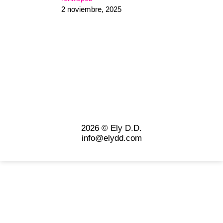
2 noviembre, 2025
2026 © Ely D.D.
info@elydd.com