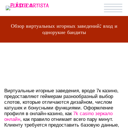
Обзор виртуальных игорных заведений: вход и
однорукие бандиты
ОБЗОР ВИРТУАЛЬНЫХ ИГОРНЫХ
ЗАВЕДЕНИЙ: ВХОД И ОДНОРУКИЕ
БАНДИТЫ
Виртуальные игорные заведения, вроде 7к казино,
предоставляют геймерам разнообразный выбор
слотов, которые отличаются дизайном, числом
катушек и бонусными функциями. Оформление
профиля в онлайн-казино, как
7k casino зеркало
онлайн
, как правило отнимает всего пару минут.
Клиенту требуется предоставить базовую данные,