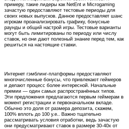
примеру, такие лидеры как NetEnt и Microgaming
зачастую предоставляют тестовые периоды для
своих новых выпусков. Данное предоставляет шанс
игрокам проанализировать графику, бонусные
раунды и общий настрой игры. Тестовые варианты
могут быть лимитированы по периоду или числу
ставок, но они дают полезный знание перед тем, как
решиться на настоящие ставки.
КАЗИНО ПРЕМИИ: ТИПЫ И ПРАВИЛА
АКТИВАЦИИ
Интернет гэмблинг-платформы предоставляют
многочисленные бонусы, что привлекают геймеров
и делают процесс более интересной. Начальные
премии — один самых распространённых типов.
Эти предложения предлагаются первым геймерам в
момент регистрации и первоначальном вкладе.
Обычно это доля от размера депозита, скажем,
100% вплоть до 100 у.е.. Важно тщательно
рассматривать условия отработки, ведь зачастую
они предусматривают ставок в размере 30-40x от