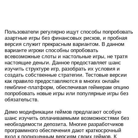
БЕСПЛАТНАЯ РАЗВЛЕЧЕНИЕ:
ТЕСТОВЫЙ РЕЖИМ И ТЕСТОВЫЕ
ВЕРСИИ
Пользователи регулярно ищут способы попробовать
азартные игры без финансовых рисков, и пробная
версия служит прекрасным вариантом. В данном
варианте игроки способны опробовать
всевозможные слоты и настольные игры, не тратя
настоящие деньги. Данное предоставляет шанс
изучить структуре игр, разобрать их условия и
создать собственные стратегии. Тестовые версии
как правило предоставляются в многих онлайн
гемблинг-платформ, обеспечивая геймерам опцию
попробовать новые игры или популярные игры без
обязательств.
Демо модификации геймов предлагают особую
шанс изучить оплачиваемыми возможностями без
необходимости депозита. Многие разработчиков
программного обеспечения дают краткосрочный
вход к полноценным версиям своих геймов. К