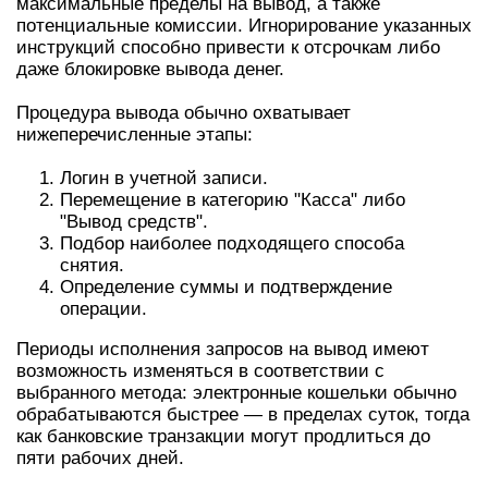
максимальные пределы на вывод, а также
потенциальные комиссии. Игнорирование указанных
инструкций способно привести к отсрочкам либо
даже блокировке вывода денег.
Процедура вывода обычно охватывает
нижеперечисленные этапы:
Логин в учетной записи.
Перемещение в категорию "Касса" либо
"Вывод средств".
Подбор наиболее подходящего способа
снятия.
Определение суммы и подтверждение
операции.
Периоды исполнения запросов на вывод имеют
возможность изменяться в соответствии с
выбранного метода: электронные кошельки обычно
обрабатываются быстрее — в пределах суток, тогда
как банковские транзакции могут продлиться до
пяти рабочих дней.