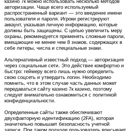
казино 7к можно использовать несколько методов
авторизации. Чаще всего используемый
распространенный вариант — это введение имени
пользователя и пароля. Игроки регистрируют
аккаунт, указывая личную информацию, которые
должны быть защищены. С целью увеличить меру
охраны, рекомендуется применять сложные пароли,
вмещающие не менее чем 8 знаков, содержащих в
себе литеры, числа и специальные знаки.
Альтернативный известный подход — авторизация
через социальные сети. Это действие комфортно и
быстро: геймеру всего лишь нужно определить
свою соцсеть и утвердить логин. Необходимо
помнить, что в этом случае часть данных может
передаваться сайту казино 7к казино, поэтому
следует внимательно ознакомиться с политикой
конфиденциальности.
Определенные сайты также обеспечивают
двухфакторную идентификацию (2FA), которая
значительно повышает безопасность учетной
записи. При таком подходе пользователь вписывает