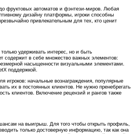
 до фруктовых автоматов и фэнтези-миров. Любая
аптивному дизайну платформы, игроки способны
резвычайно привлекательным для тех, кто ценит
 только удерживать интерес, но и быть
т содержит в себе множество важных элементов:
чрезмерной насыщенности визуальными элементами.
etX поддержкой.
я игроков: начальные вознаграждения, популярные
ать их в постоянных клиентов. Не нужно пренебрегать
ость клиентов. Включение рецензий и рангов также
 шансам на выигрыш. Для того чтобы открыть профиль,
вводить только достоверную информацию, так как она