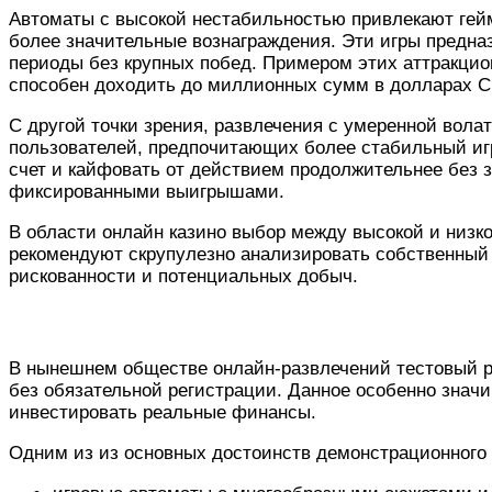
Автоматы с высокой нестабильностью привлекают гейм
более значительные вознаграждения. Эти игры предн
периоды без крупных побед. Примером этих аттракци
способен доходить до миллионных сумм в долларах 
С другой точки зрения, развлечения с умеренной вол
пользователей, предпочитающих более стабильный игр
счет и кайфовать от действием продолжительнее без 
фиксированными выигрышами.
В области онлайн казино выбор между высокой и низк
рекомендуют скрупулезно анализировать собственный 
рискованности и потенциальных добыч.
Демо-режим безо потребности учетной зап
В нынешнем обществе онлайн-развлечений тестовый р
без обязательной регистрации. Данное особенно значи
инвестировать реальные финансы.
Одним из из основных достоинств демонстрационного 