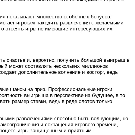
ния показывают множество особенных бонусов:
могает игрокам находить развлечения с желаемыми
сто отсеять игры не имеющие интересующих их
ь счастье и, вероятно, получить большой выигрыш в
рый может составлять нескольких миллионов
создает дополнительное волнение и восторг, ведь
овые шансы на приз. Профессиональные игроки
роятность выигрыша в перспективе на будущее, в то
ать размер ставки, ведь в ряде слотов только
горными развлечениями способно быть волнующим, но
самоограничения и сокращения игрового времени,
процесс игры защищённым и приятным.