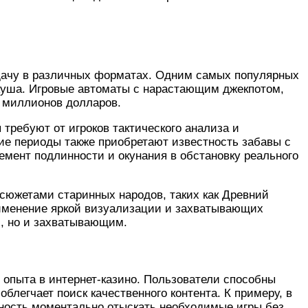
дачу в различных форматах. Одним самых популярных
 куша. Игровые автоматы с нарастающим джекпотом,
ь миллионов долларов.
 требуют от игроков тактического анализа и
ние периоды также приобретают известность забавы с
мент подлинности и окунания в обстановку реального
 сюжетами старинных народов, таких как Древний
рименение яркой визуализации и захватывающих
м, но и захватывающим.
опыта в интернет-казино. Пользователи способны
облегчает поиск качественного контента. К примеру, в
ность моментально отыскать необходимые игры без