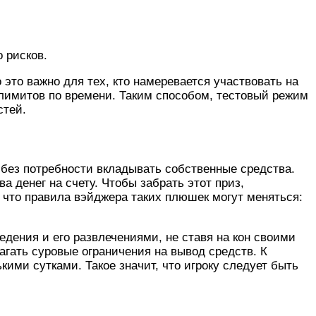
 рисков.
это важно для тех, кто намеревается участвовать на
лимитов по времени. Таким способом, тестовый режим
стей.
 без потребности вкладывать собственные средства.
 денег на счету. Чтобы забрать этот приз,
 что правила вэйджера таких плюшек могут меняться:
дения и его развлечениями, не ставя на кон своими
агать суровые ограничения на вывод средств. К
ими сутками. Такое значит, что игроку следует быть