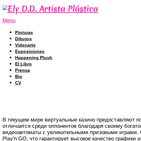
Menu
Pinturas
Dibujos
Videoarte
Exposiciones
Happening Plush
El Libro
Prensa
Bio
CV
Обзор виртуального казино с многообраз
Обзор виртуального казино с многообраз
В текущем мире виртуальные казино предоставляют по
отличается среди оппонентов благодаря своему богат
видеоавтоматы с увлекательными призовыми играми. Сл
Play'n GO, что гарантирует высокое качество графики и