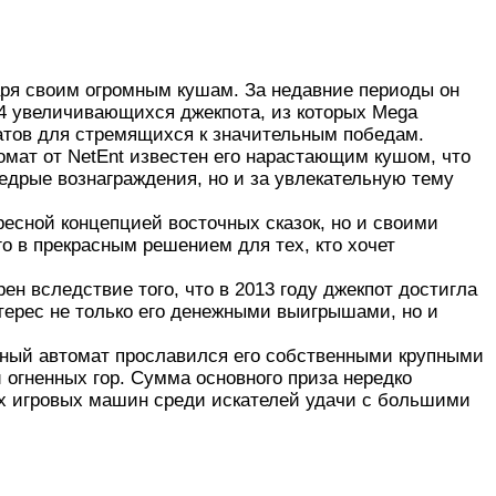
аря своим огромным кушам. За недавние периоды он
 4 увеличивающихся джекпота, из которых Mega
матов для стремящихся к значительным победам.
омат от NetEnt известен его нарастающим кушом, что
щедрые вознаграждения, но и за увлекательную тему
ресной концепцией восточных сказок, но и своими
го в прекрасным решением для тех, кто хочет
 вследствие того, что в 2013 году джекпот достигла
терес не только его денежными выигрышами, но и
анный автомат прославился его собственными крупными
 огненных гор. Сумма основного приза нередко
ых игровых машин среди искателей удачи с большими