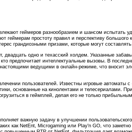
авлекают геймеров разнообразием и шансом испытать у
ают геймерам простоту правил и перспективу большого
интерес грандиозными призами, которые могут составлят
т, двадцать одно и техасский холдем. Указанные забавы
, кто предпочитает интеллектуальные вызовы. В послед
настоящими ведущими в онлайн-режиме, что вносит эле
авлечении пользователей. Известны игровые автоматы с
атики, основанные на кинолентами и телесериалами. П
огрузиться в геймплей, делая его не только прибыльны
 опциям
олняет важную задачу в улучшении пользовательского 
их как NetEnt, Microgaming или Play'n GO, что заметно 
 с повышенным RTP от NetEnt, фильтрация дает возмож