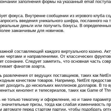
кончании заполнения формы на указанный email посту
ет фокуса. Внутренне сообщении из игрового клуба сод
апросить введения уникального шифра, посланного на т
на реальные деньги или получить бонусы. В определенн
 более заманчивым для новичков.
збор
важной составляющей каждого виртуального казино. Ак
ыми чертами и направлениями. От классических фруктов
ет сознание. Следует заметить, что основная часть с
ягивает фанатов азарта.
 развлечения от ведущих поставщиков, таких как NetEnt
ходным качеством товаров. Например, NetEnt предоста
жет доходить до нескольких миллионов долларов. В то 
нитых кинолент и телесериалов, таких как Game of Thr
 не только тематику и оформление, но и такие парамет
о значительные призы, тогда как слабая изменчивость 
м автомате перед стартом партии, чтобы подобрать опт