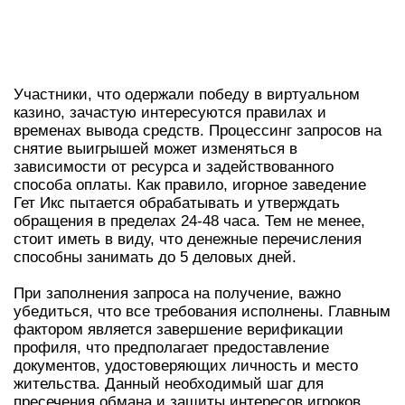
ВЫПЛАТА ПРИЗОВ: УСЛОВИЯ И
СРОКИ РАССМОТРЕНИЯ
ТРЕБОВАНИЙ
Участники, что одержали победу в виртуальном
казино, зачастую интересуются правилах и
временах вывода средств. Процессинг запросов на
снятие выигрышей может изменяться в
зависимости от ресурса и задействованного
способа оплаты. Как правило, игорное заведение
Гет Икс пытается обрабатывать и утверждать
обращения в пределах 24-48 часа. Тем не менее,
стоит иметь в виду, что денежные перечисления
способны занимать до 5 деловых дней.
При заполнения запроса на получение, важно
убедиться, что все требования исполнены. Главным
фактором является завершение верификации
профиля, что предполагает предоставление
документов, удостоверяющих личность и место
жительства. Данный необходимый шаг для
пресечения обмана и защиты интересов игроков.