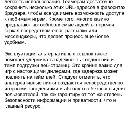
легкость использования. Геймерам достаточно
сохранить несколько этих URL-адресов в фаворитах
браузера, чтобы всегда иметь возможность доступа
к любимым играм. Кроме того, многие казино
предлагают автообновляемые апдейты перечня
зеркал посредством email-рассылки или
мессенджеры, что делает процесс еще более
удобным.
Эксплуатация альтернативных ссылок также
помогает удерживать надежность соединения и
темп подгрузки веб-страниц. Это крайне важно для
игр с настоящими дилерами, где задержка может
повлиять на геймплей. Следует отметить, что
альтернативные линки создаются непосредственно
игорными заведениями и абсолютно безопасны для
пользователей, так как гарантируют тот же степень
безопасности информации и приватности, что и
главный ресурс.
САППОРТ ПОДДЕРЖКИ: СВЯЗЬ И
ВРЕМЯ РАБОТЫ