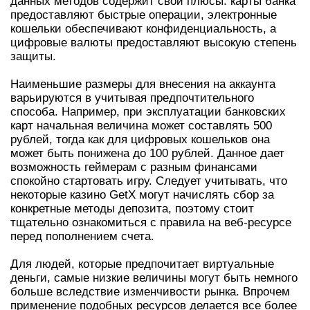
данных методов содержит свои плюсы: карты банка
предоставляют быстрые операции, электронные
кошельки обеспечивают конфиденциальность, а
цифровые валюты предоставляют высокую степень
защиты.
Наименьшие размеры для внесения на аккаунта
варьируются в учитывая предпочтительного
способа. Например, при эксплуатации банковских
карт начальная величина может составлять 500
рублей, тогда как для цифровых кошельков она
может быть понижена до 100 рублей. Данное дает
возможность геймерам с разным финансами
спокойно стартовать игру. Следует учитывать, что
некоторые казино GetX могут начислять сбор за
конкретные методы депозита, поэтому стоит
тщательно ознакомиться с правила на веб-ресурсе
перед пополнением счета.
Для людей, которые предпочитает виртуальные
деньги, самые низкие величины могут быть немного
больше вследствие изменчивости рынка. Впрочем
применение подобных ресурсов делается все более