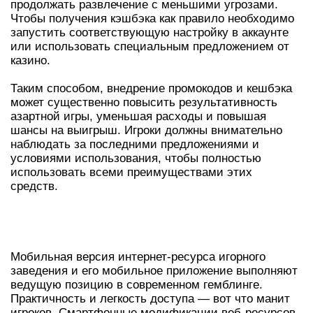
продолжать развлечение с меньшими угрозами.
Чтобы получения кэшбэка как правило необходимо
запустить соответствующую настройку в аккаунте
или использовать специальным предложением от
казино.
Таким способом, внедрение промокодов и кешбэка
может существенно повысить результативность
азартной игры, уменьшая расходы и повышая
шансы на выигрыш. Игроки должны внимательно
наблюдать за последними предложениями и
условиями использования, чтобы полностью
использовать всеми преимуществами этих
средств.
МОБИЛЬНАЯ РЕДАКЦИЯ ВЕБ-
РЕСУРСА И АППЛИКАЦИЯ КАЗИНО
Мобильная версия интернет-ресурса игорного
заведения и его мобильное приложение выполняют
ведущую позицию в современном гемблинге.
Практичность и легкость доступа — вот что манит
игроков. Смартфонные модификации веб-ресурсов