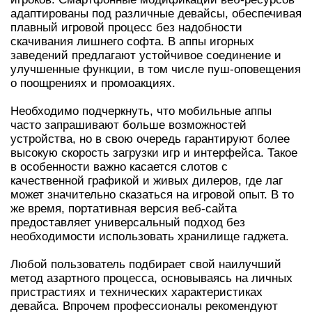
адаптированы под различные девайсы, обеспечивая
плавный игровой процесс без надобности
скачивания лишнего софта. В аппы игорных
заведений предлагают устойчивое соединение и
улучшенные функции, в том числе пуш-оповещения
о поощрениях и промоакциях.
Необходимо подчеркнуть, что мобильные аппы
часто запрашивают больше возможностей
устройства, но в свою очередь гарантируют более
высокую скорость загрузки игр и интерфейса. Такое
в особенности важно касается слотов с
качественной графикой и живых дилеров, где лаг
может значительно сказаться на игровой опыт. В то
же время, портативная версия веб-сайта
предоставляет универсальный подход без
необходимости использовать хранилище гаджета.
Любой пользователь подбирает свой наилучший
метод азартного процесса, основываясь на личных
пристрастиях и технических характеристиках
девайса. Впрочем профессионалы рекомендуют