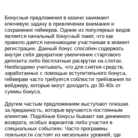
И ТРЕБОВАНИЯ АКТИВАЦИИ.
Бонусные предложения в казино занимают
ключевую задачу в привлечении внимания и
сохранении геймеров. Одним из популярных видов
является начальный бонусный пакет, что как
правило дается начинающим участникам в момент
регистрации. Данный бонус способен содержать
внутри себя двукратное увеличение стартового
депозита либо бесплатные раскрутки на слотах.
Необходимо учитывать, что для снятия средств,
заработанных с помощью вступительного бонуса,
геймерам часто требуется соблюсти требования по
вейджеру, которые могут доходить до 30-40x от
суммы бонуса.
Другим частым предложением выступают плюшки
за преданность, которые вручаются постоянным
клиентам. Подобные бонусы бывают как денежного
возврата, особых вариантов либо участия в
специальных событиях. Часто программы
лояльности состоят из нескольких уровней, где