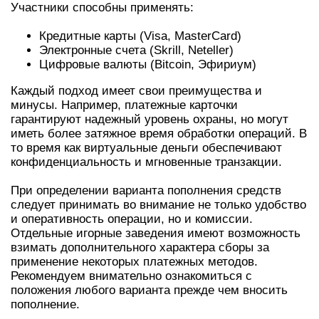
Участники способны применять:
Кредитные карты (Visa, MasterCard)
Электронные счета (Skrill, Neteller)
Цифровые валюты (Bitcoin, Эфириум)
Каждый подход имеет свои преимущества и
минусы. Например, платежные карточки
гарантируют надежный уровень охраны, но могут
иметь более затяжное время обработки операций. В
то время как виртуальные деньги обеспечивают
конфиденциальность и мгновенные транзакции.
При определении варианта пополнения средств
следует принимать во внимание не только удобство
и оперативность операции, но и комиссии.
Отдельные игорные заведения имеют возможность
взимать дополнительного характера сборы за
применение некоторых платежных методов.
Рекомендуем внимательно ознакомиться с
положения любого варианта прежде чем вносить
пополнение.