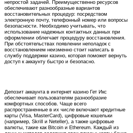
непростой задачей. Преимущественно ресурсов
обеспечивают разнообразные вариантов
восстановительных процедур: посредством
электронную почту, телефонный номер или вопросы
безопасности. Необходимо учитывать, что
использование надежных контактных данных при
оформлении облегчает процедуру восстановления.
При обстоятельствах появлении неполадок с
восстановлением неизменно стоит написать в
службу поддержки казино, которая поможет вернуть
доступ к аккаунту быстро и безопасно.
СПОСОБЫ ДЕПОЗИТА БАЛАНСА И
МИНИМАЛЬНЫЕ СУММЫ
Депозит аккаунта в интернет казино Гет Икс
обеспечивает пользователям разнообразие
комфортных способов. Чаще всего
распространенные в их числе включают кредитные
карты (Visa, MasterCard), цифровые кошельки
(например, Skrill и Neteller), а также цифровые
валюты, такие как Bitcoin и Ethereum. Каждый из