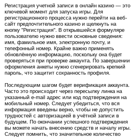
Регистрация учетной записи в онлайн казино — это
ключевой момент для запуска игры. Для
регистрационного процесса нужно перейти на веб-
сайт предпочтительного казино и щелкнуть на
кнопку "Регистрация". В открывшейся формуляре
пользователю нужно ввести основные сведения:
имя, фамильное имя, электронную почту, и
телефонный номер. Крайне важно применять
обновлённую информацию, поскольку она будет
проверяться при проверке аккаунта. По завершении
оформления анкеты нужно сгенерировать крепкий
пароль, что защитит сохранность профиля.
Последующим шагом будет верификация аккаунта.
Часто это происходит через пересылку линка на
указанный e-mail адрес или код подтверждения на
мобильный номер. Следует убедиться, что вся
информация введены верно, чтобы не допустить
трудностей с авторизацией в учётной записи в
будущем. По окончании успешного подтверждения
вы можете начать внесению средств и началу игры.
Следует помнить, что значительное количество