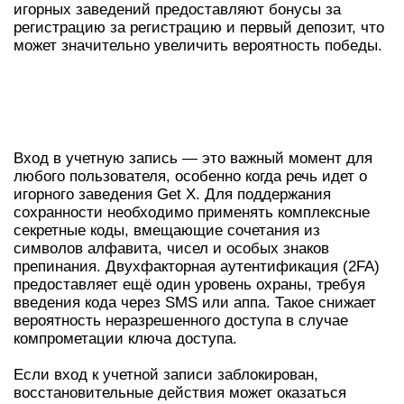
игорных заведений предоставляют бонусы за
регистрацию за регистрацию и первый депозит, что
может значительно увеличить вероятность победы.
АВТОРИЗАЦИЯ В ПРОФИЛЬ:
ЗАЩИТА И ВОЗВРАЩЕНИЕ
ДОПУСКА
Вход в учетную запись — это важный момент для
любого пользователя, особенно когда речь идет о
игорного заведения Get X. Для поддержания
сохранности необходимо применять комплексные
секретные коды, вмещающие сочетания из
символов алфавита, чисел и особых знаков
препинания. Двухфакторная аутентификация (2FA)
предоставляет ещё один уровень охраны, требуя
введения кода через SMS или аппа. Такое снижает
вероятность неразрешенного доступа в случае
компрометации ключа доступа.
Если вход к учетной записи заблокирован,
восстановительные действия может оказаться