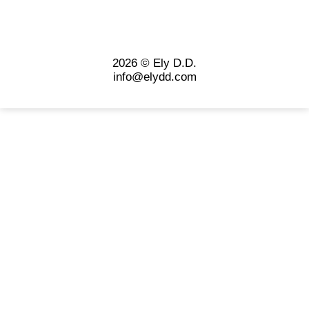
2026 © Ely D.D.
info@elydd.com