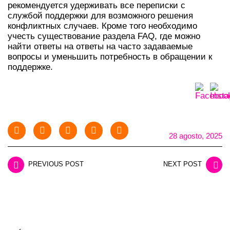
рекомендуется удерживать все переписки с
службой поддержки для возможного решения
конфликтных случаев. Кроме того необходимо
учесть существование раздела FAQ, где можно
найти ответы на ответы на часто задаваемые
вопросы и уменьшить потребность в обращении к
поддержке.
28 agosto, 2025
PREVIOUS POST
NEXT POST