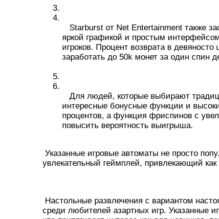
Starburst от Net Entertainment также 
яркой графикой и простым интерфейсом
игроков. Процент возврата в девяносто
заработать до 50k монет за один спин 
Для людей, которые выбирают традицио
интересные бонусные функции и высоки
процентов, а функция фриспинов с ув
повысить вероятность выигрыша.
Указанные игровые автоматы не просто попу
увлекательный геймплей, привлекающий как 
ИГРОВЫЕ ИГРЫ С ВАРИАНТОМ
Настольные развлечения с вариантом насто
среди любителей азартных игр. Указанные и