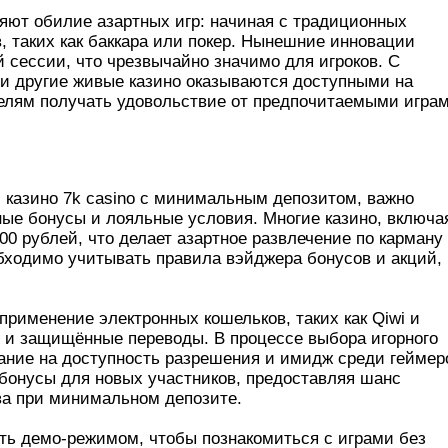
яют обилие азартных игр: начиная с традиционных
, таких как баккара или покер. Нынешние инновации
 сессии, что чрезвычайно значимо для игроков. С
и другие живые казино оказываются доступными на
елям получать удовольствие от предпочитаемыми играм
СЯ С НАИМЕНЬШИМ ДЕПОЗИТОМ
м казино 7k casino с минимальным депозитом, важно
ные бонусы и лояльные условия. Многие казино, включа
00 рублей, что делает азартное развлечение по карману
бходимо учитывать правила вэйджера бонусов и акций,
рименение электронных кошельков, таких как Qiwi и
 и защищённые переводы. В процессе выбора игорного
ание на доступность разрешения и имидж среди геймер
бонусы для новых участников, предоставляя шанс
а при минимальном депозите.
ь демо-режимом, чтобы познакомиться с играми без