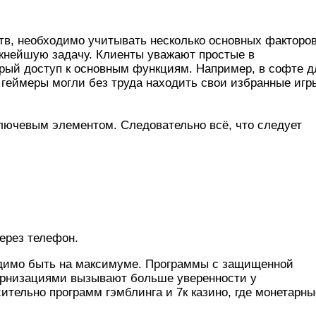
ОРТАТИВНЫХ ГАДЖЕТОВ
в, необходимо учитывать несколько основных факторов
жнейшую задачу. Клиенты уважают простые в
рый доступ к основным функциям. Например, в софте д
ы геймеры могли без труда находить свои избранные игр
лючевым элементом. Следовательно всё, что следует
.
через телефон.
одимо быть на максимуме. Программы с защищенной
ернизациями вызывают больше уверенности у
ительно программ гэмблинга и 7к казино, где монетарны