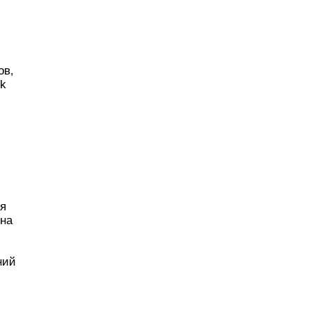
ов,
7k
ся
 на
ний