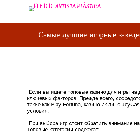
Самые лучшие игорные заведени
САМЫЕ ЛУЧШИЕ ИГОРНЫЕ ЗА
РЕАЛЬНЫЕ ДЕНЬГИ: ГДЕ ОТПР
Если вы ищете топовые казино для игры на 
ключевых факторов. Прежде всего, сосредот
такие как Play Fortuna, казино 7к либо JoyC
условия.
При выбора игр стоит обратить внимание н
Топовые категории содержат: