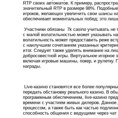
RTP своих автоматов. К примеру, распростра
значительный RTP в размере 98%. Подобные
игроков, желающих увеличить свои шансы на
обеспечивает моментальных побед; это лишь
Участники обязаны 7k casino учитывать не 
с малой волатильностью может указывать на
волатильность может предоставить реже вс
с наилучшим сочетанием указанных критери
итог. Следует также уделять внимание на л
добросовестной игры. Виртуальное игорное 
включая игровые машины, покер, и рулетку.
награды.
LIVE-КАЗИНО: ОЩУТИТЕ АТМ
Live-казино становятся все более популярн
передать обстановку реального казино. В о
программным обеспечением, live-казино пре
времени с участием живых дилеров. Данное 
процессом, а также быть как частью подлинн
способность общения с ведущими через чат