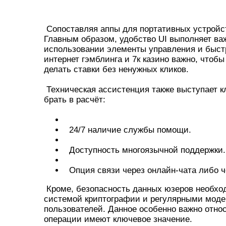
АНАЛИЗ ПРИЛОЖЕНИЙ ДЛЯ П
Сопоставляя аппы для портативных устройст
Главным образом, удобство UI выполняет ва
использовании элементы управления и быст
интернет гэмблинга и 7к казино важно, чтоб
делать ставки без ненужных кликов.
Техническая ассистенция также выступает к
брать в расчёт:
24/7 наличие службы помощи.
Доступность многоязычной поддержки
Опция связи через онлайн-чата либо 
Кроме, безопасность данных юзеров необх
системой криптографии и регулярными мод
пользователей. Данное особенно важно относ
операции имеют ключевое значение.