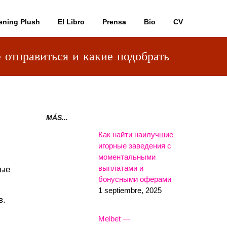
ening Plush
El Libro
Prensa
Bio
CV
 отправиться и какие подобрать
MÁS...
Как найти наилучшие
игорные заведения с
моментальными
выплатами и
вые
бонусными оферами
1 septiembre, 2025
в.
Melbet —