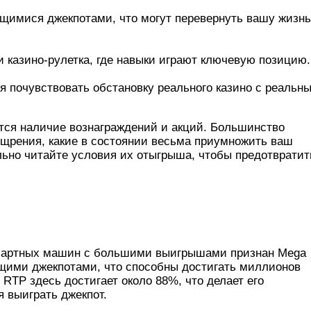
имися джекпотами, что могут перевернуть вашу жизнь
и казино-рулетка, где навыки играют ключевую позици
ся почувствовать обстановку реального казино с реальн
ся наличие вознаграждений и акций. Большинство
щрения, какие в состоянии весьма приумножить ваш
льно читайте условия их отыгрыша, чтобы предотвратит
РАТОВ С ЗНАЧИТЕЛЬНЫМИ ВЫИГРЫША
артных машин с большими выигрышами признан Mega
ющими джекпотами, что способны достигать миллионов
 RTP здесь достигает около 88%, что делает его
я выиграть джекпот.