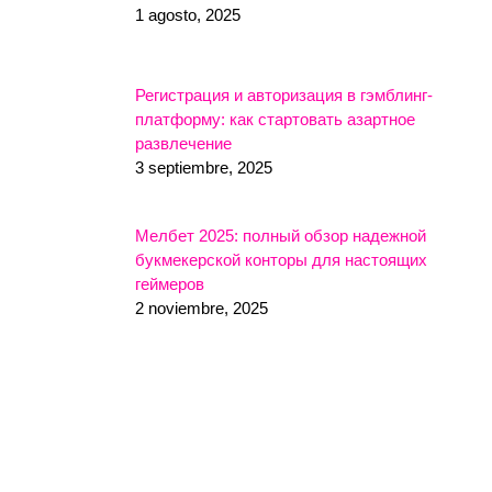
1 agosto, 2025
Регистрация и авторизация в гэмблинг-
платформу: как стартовать азартное
развлечение
3 septiembre, 2025
Мелбет 2025: полный обзор надежной
букмекерской конторы для настоящих
геймеров
2 noviembre, 2025