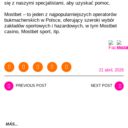
się z naszymi specjalistami, aby uzyskać pomoc.
Mostbet – to jeden z najpopularniejszych operatorów
bukmacherskich w Polsce, oferujący szeroki wybór
zakładów sportowych i hazardowych, w tym Mostbet
casino, Mostbet sport, itp.
21 abril, 2026
PREVIOUS POST
NEXT POST
MÁS...