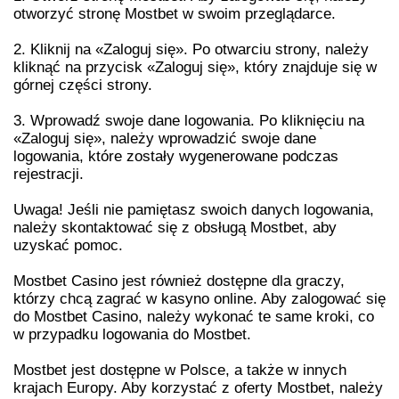
otworzyć stronę Mostbet w swoim przeglądarce.
2. Kliknij na «Zaloguj się». Po otwarciu strony, należy
kliknąć na przycisk «Zaloguj się», który znajduje się w
górnej części strony.
3. Wprowadź swoje dane logowania. Po kliknięciu na
«Zaloguj się», należy wprowadzić swoje dane
logowania, które zostały wygenerowane podczas
rejestracji.
Uwaga! Jeśli nie pamiętasz swoich danych logowania,
należy skontaktować się z obsługą Mostbet, aby
uzyskać pomoc.
Mostbet Casino jest również dostępne dla graczy,
którzy chcą zagrać w kasyno online. Aby zalogować się
do Mostbet Casino, należy wykonać te same kroki, co
w przypadku logowania do Mostbet.
Mostbet jest dostępne w Polsce, a także w innych
krajach Europy. Aby korzystać z oferty Mostbet, należy