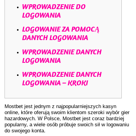
WPROWADZENIE DO
LOGOWANIA
LOGOWANIE ZA POMOCĄ
DANYCH LOGOWANIA
WPROWADZENIE DANYCH
LOGOWANIA
WPROWADZENIE DANYCH
LOGOWANIA – KROKI
Mostbet jest jednym z najpopularniejszych kasyn
online, które oferują swoim klientom szeroki wybór gier
hazardowych. W Polsce, Mostbet jest coraz bardziej
popularny, a wiele osób próbuje swoich sił w logowaniu
do swojego konta.