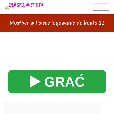
Mostbet w Polsce logowanie do konta.21
MOSTBET W POLSCE –
LOGOWANIE DO KONTA
▶️ GRAĆ
СОДЕРЖИМОЕ