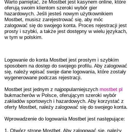
Warto pamiętać, że Mostbet jest kasynem online, które
oferują swoim klientom szeroki wybór gier
hazardowych. Jeśli jesteś nowym użytkownikiem
Mostbet, musisz zarejestrować się, aby móc
zalogować się do swojego konta. Proces rejestracji jest
prosty i szybki, a także jest dostępny w wielu językach,
w tym w polskim.
WPROWADZENIE DO LOGOWANIA
Logowanie do konta Mostbet jest prostym i szybkim
sposobem na dostęp do swojego profilu. Aby zalogować
się, należy wpisać swoje dane logowania, które zostały
wygenerowane podczas rejestracji.
Mostbet jest jednym z najpopularniejszych
mostbet pl
bukmacherów w Polsce, oferującym szeroki wybór
zakładów sportowych i hazardowych. Aby korzystać z
oferty Mostbet, należy zalogować się do swojego konta.
Wprowadzenie do logowania Mostbet jest następujące:
1. Otwórz stronę Mostbet. Aby zalogować się, należy