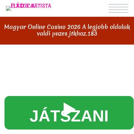
Magyar Online Casino 2026 A legjobb oldalak
valdi pnzes jtkhoz.183
MAGYAR ONLINE CASINO 2026 – A
LEGJOBB OLDALAK VALÓDI
PÉNZES JÁTÉKHOZ
▶️
JÁTSZANI