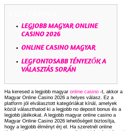
СОДЕРЖИМОЕ
LEGJOBB MAGYAR ONLINE
CASINO 2026
ONLINE CASINO MAGYAR
LEGFONTOSABB TÉNYEZŐK A
VÁLASZTÁS SORÁN
Ha keresed a legjobb magyar
online casino
-t, akkor a
Magyar Online Casino 2026 a helyes válasz. Ez a
platform jól elválasztott kategóriákat kínál, amelyek
közül választhatod ki a legjobb no deposit bonus és a
legjobb játékokat. A legjobb magyar online casino a
Magyar Online Casino 2026 lehetőségeit biztosítja,
hogy a legjobb élményt érj el. Ha szeretnél online