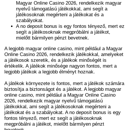
Magyar Online Casino 2026, rendelkezik magyar
nyelvű támogatású játékokkal, ami segít a
játékosoknak megérteni a játékokat és a
szabályokat.
A no deposit bonus is egy fontos tényező, mert ez
segít a játékosoknak megpróbálni a játékot,
mielőtt bármilyen pénzt bevetnek.
A legjobb magyar online casino, mint például a Magyar
Online Casino 2026, rendelkezik játékokkal, amelyeket
a játékosok szeretik, és a játékok minőségét is
értékelik. A játékok minősége nagyon fontos, mert a
legjobb játékok a legjobb élményt hoznak.
A játékok környezete is fontos, mert a játékok számára
biztosítja a biztonságot és a játékot. A legjobb magyar
online casino, mint például a Magyar Online Casino
2026, rendelkezik magyar nyelvű támogatású
játékokkal, ami segít a játékosoknak megérteni a
játékokat és a szabályokat. A no deposit bonus is egy
fontos tényező, mert ez segít a játékosoknak
megpróbálni a játékot, mielőtt bármilyen pénzt
bevetnek.