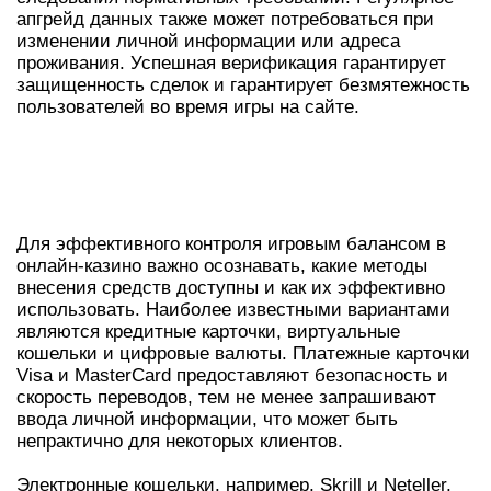
апгрейд данных также может потребоваться при
изменении личной информации или адреса
проживания. Успешная верификация гарантирует
защищенность сделок и гарантирует безмятежность
пользователей во время игры на сайте.
МЕТОДЫ ВНЕСЕНИЯ АККАУНТА:
РЕКОМЕНДАЦИИ И ПРЕДЛАГАЕМЫЕ
МЕТОДЫ
Для эффективного контроля игровым балансом в
онлайн-казино важно осознавать, какие методы
внесения средств доступны и как их эффективно
использовать. Наиболее известными вариантами
являются кредитные карточки, виртуальные
кошельки и цифровые валюты. Платежные карточки
Visa и MasterCard предоставляют безопасность и
скорость переводов, тем не менее запрашивают
ввода личной информации, что может быть
непрактично для некоторых клиентов.
Электронные кошельки, например, Skrill и Neteller,