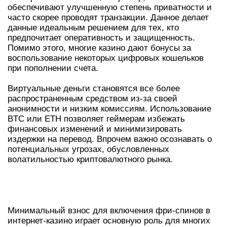
обеспечивают улучшенную степень приватности и
часто скорее проводят транзакции. Данное делает
данные идеальным решением для тех, кто
предпочитает оперативность и защищенность.
Помимо этого, многие казино дают бонусы за
воспользование некоторых цифровых кошельков
при пополнении счета.
Виртуальные деньги становятся все более
распространенным средством из-за своей
анонимности и низким комиссиям. Использование
BTC или ETH позволяет геймерам избежать
финансовых изменений и минимизировать
издержки на перевод. Впрочем важно осознавать о
потенциальных угрозах, обусловленных
волатильностью криптовалютного рынка.
МИНИМАЛЬНЫЙ ВЗНОС ДЛЯ
ЗАПУСКА ФРИСПИНОВ
Минимальный взнос для включения фри-спинов в
интернет-казино играет основную роль для многих