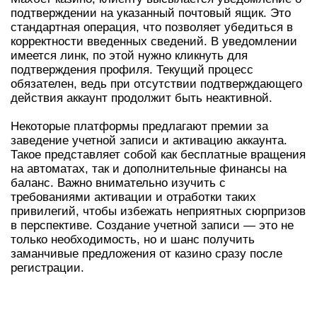
подтверждении на указанный почтовый ящик. Это
стандартная операция, что позволяет убедиться в
корректности введенных сведений. В уведомлении
имеется линк, по этой нужно кликнуть для
подтверждения профиля. Текущий процесс
обязателен, ведь при отсутствии подтверждающего
действия аккаунт продолжит быть неактивной.
Некоторые платформы предлагают премии за
заведение учетной записи и активацию аккаунта.
Такое представляет собой как бесплатные вращения
на автоматах, так и дополнительные финансы на
баланс. Важно внимательно изучить с
требованиями активации и отработки таких
привилегий, чтобы избежать неприятных сюрпризов
в перспективе. Создание учетной записи — это не
только необходимость, но и шанс получить
заманчивые предложения от казино сразу после
регистрации.
КАКИМ СПОСОБОМ ОБРЕСТИ
ПОДКЛЮЧЕНИЕ К