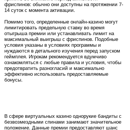
фриспинов: обычно они доступны на протяжении 7-
14 суток с момента активации.
Помимо того, определенные онлайн-казино могут
лимитировать предельную ставку во время
отыгрыша премии или устанавливать лимит на
максимальный выигрыш с фриспинов. Подобные
условия указаны в условиях программы и
нуждаются в детального изучения перед запуском
геймплея. Игрокам рекомендуется вдумчиво
ознакомляться с любые правила и условия, чтобы
предотвратить разногласий и максимально
эффективно использовать предоставляемые
бонусы.
СЛОТЫ С БЕЗВОЗМЕЗДНЫМИ
РАСКРУТКАМИ MAXBETSLOTS
CASINO
В сфере виртуальных казино однорукие бандиты с
безвозмездными спинами занимают значительное
положение. Данные премии предоставляют шанс