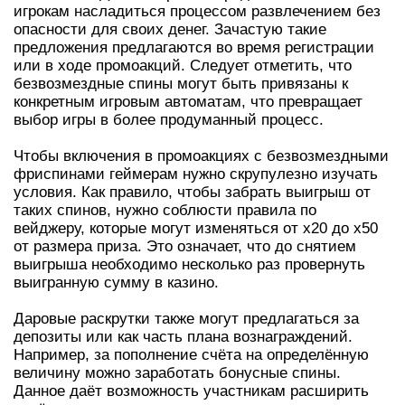
игрокам насладиться процессом развлечением без
опасности для своих денег. Зачастую такие
предложения предлагаются во время регистрации
или в ходе промоакций. Следует отметить, что
безвозмездные спины могут быть привязаны к
конкретным игровым автоматам, что превращает
выбор игры в более продуманный процесс.
Чтобы включения в промоакциях с безвозмездными
фриспинами геймерам нужно скрупулезно изучать
условия. Как правило, чтобы забрать выигрыш от
таких спинов, нужно соблюсти правила по
вейджеру, которые могут изменяться от x20 до x50
от размера приза. Это означает, что до снятием
выигрыша необходимо несколько раз провернуть
выигранную сумму в казино.
Даровые раскрутки также могут предлагаться за
депозиты или как часть плана вознаграждений.
Например, за пополнение счёта на определённую
величину можно заработать бонусные спины.
Данное даёт возможность участникам расширить