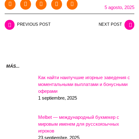
5 agosto, 2025
PREVIOUS POST
NEXT POST
MÁS...
Как найти наилучшие игорные заведения с
моментальными выплатами и бонусными
оферами
1 septiembre, 2025
Melbet — международный букмекер с
мировым именем для русскоязычных
игроков
23 septiembre, 2025