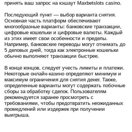
принять ваш запрос на кэшаут Maxbetslots casino.
Последующий пункт — выбор варианта снятия.
Основная часть платформ обеспечивают
многообразные варианты: банковские транзакции,
цифровые кошельки и цифровые валюты. Каждый
из этих имеет свои особенности и пределы.
Например, банковские переводы могут отнимать до
5 деловых дней, тогда как электронные кошельки
обычно выполняют транзакции быстрее.
В конце концов, следует учесть лимиты и платежи.
Некоторые онлайн-казино определяют минимум и
максимум ограничения для снятия денег. Также,
определенные варианты могут содержать побочные
сборы за обработку сделок. Пользователям
рекомендуется заранее просмотреть с
требованиями, чтобы предотвратить неожиданных
промедлений или издержек при получении
выигрыша.
БЕЗВОЗМЕЗДНЫЕ СПИНЫ ЗА ВЗНОС: