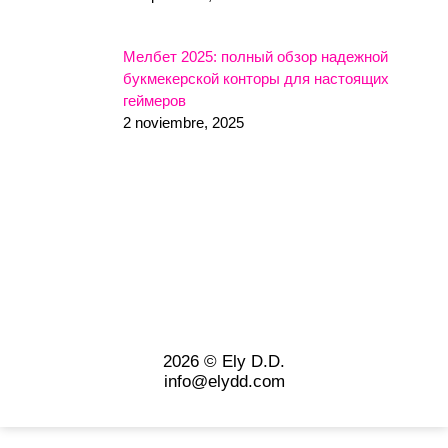
Мелбет 2025: полный обзор надежной
букмекерской конторы для настоящих
геймеров
2 noviembre, 2025
2026 © Ely D.D.
info@elydd.com