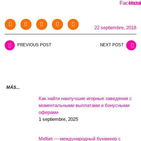
22 septiembre, 2018
PREVIOUS POST
NEXT POST
MÁS...
Как найти наилучшие игорные заведения с
моментальными выплатами и бонусными
оферами
1 septiembre, 2025
Melbet — международный букмекер с