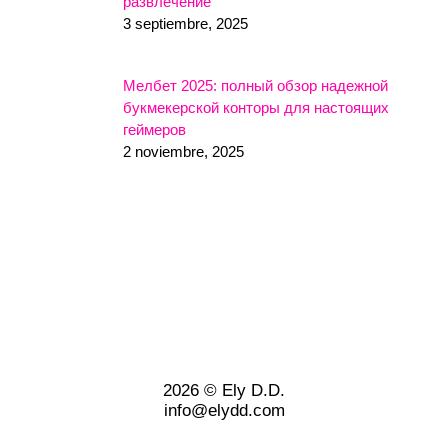
развлечение
3 septiembre, 2025
Мелбет 2025: полный обзор надежной
букмекерской конторы для настоящих
геймеров
2 noviembre, 2025
2026 © Ely D.D.
info@elydd.com