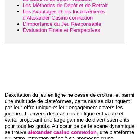
Les Méthodes de Dépôt et de Retrait
Les Avantages et les Inconvénients
d’Alexander Casino connexion
L’Importance du Jeu Responsable
Évaluation Finale et Perspectives
LE FRISSON DES GAINS
IMMÉDIATS : EXPLOREZ
LUNIVERS ALEXANDER CASINO
CONNEXION ET RESSENTEZ
LADRÉNALINE DU JEU.
L’excitation du jeu en ligne ne cesse de croître, et parmi
une multitude de plateformes, certaines se distinguent
par leur offre unique et leur engagement envers les
joueurs. L’univers des casinos en ligne est vaste et
varié, proposant une large gamme de divertissements
pour tous les goûts. Au cœur de cette scène dynamique
se trouve
alexander casino connexion
, une plateforme
qui attire l’attention grâce à sa promesse d’une