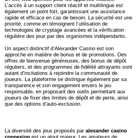
L’accès à un support client réactif et multilingue est
également un point fort, garantissant une assistance
rapide et efficace en cas de besoin. La sécurité est une
priorité, comme en témoignent l’utilisation de
technologies de cryptage avancées et la vérification
régulière des jeux par des organismes indépendants.
Un aspect distinctif d’Alexander Casino est son
approche en matière de bonus et de promotions. Des
offres de bienvenue généreuses, des bonus de dépôt
réguliers, et des programmes de fidélité attrayants sont
autant d’incitations à rejoindre la communauté de
joueurs. La plateforme se distingue également par sa
transparence et son engagement envers le jeu
responsable, en proposant des outils permettant aux
joueurs de fixer des limites de dépôt et de perte, ainsi
que des options d’auto-exclusion.
LA GAMME DE JEUX PROPOSÉE
La diversité des jeux proposés par
alexander casino
connexion
est un atout majeur. Les amateurs de