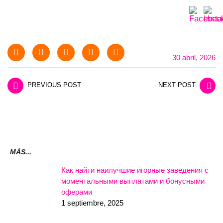
30 abril, 2026
PREVIOUS POST
NEXT POST
MÁS...
Как найти наилучшие игорные заведения с
моментальными выплатами и бонусными
оферами
1 septiembre, 2025