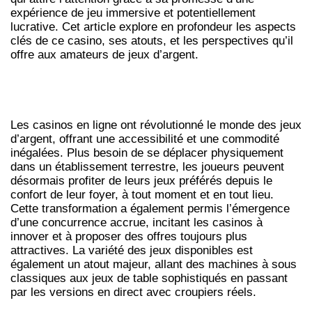
expérience de jeu immersive et potentiellement
lucrative. Cet article explore en profondeur les aspects
clés de ce casino, ses atouts, et les perspectives qu’il
offre aux amateurs de jeux d’argent.
L’ATTRAIT DES CASINOS EN LIGNE :
UN APERÇU GÉNÉRAL
Les casinos en ligne ont révolutionné le monde des jeux
d’argent, offrant une accessibilité et une commodité
inégalées. Plus besoin de se déplacer physiquement
dans un établissement terrestre, les joueurs peuvent
désormais profiter de leurs jeux préférés depuis le
confort de leur foyer, à tout moment et en tout lieu.
Cette transformation a également permis l’émergence
d’une concurrence accrue, incitant les casinos à
innover et à proposer des offres toujours plus
attractives. La variété des jeux disponibles est
également un atout majeur, allant des machines à sous
classiques aux jeux de table sophistiqués en passant
par les versions en direct avec croupiers réels.