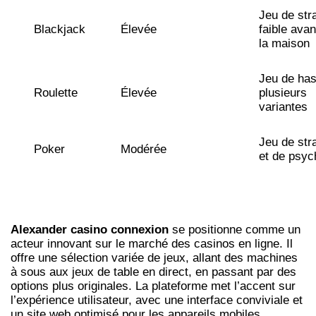
Jeu de stra
Blackjack
Élevée
faible ava
la maison
Jeu de has
Roulette
Élevée
plusieurs
variantes
Jeu de str
Poker
Modérée
et de psyc
LES PARTICULARITÉS D’ALEXANDER
CASINO CONNEXION
Alexander casino connexion
se positionne comme un
acteur innovant sur le marché des casinos en ligne. Il
offre une sélection variée de jeux, allant des machines
à sous aux jeux de table en direct, en passant par des
options plus originales. La plateforme met l’accent sur
l’expérience utilisateur, avec une interface conviviale et
un site web optimisé pour les appareils mobiles.