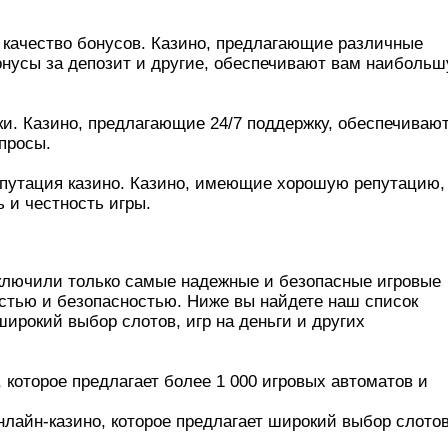
 качество бонусов. Казино, предлагающие различные
бонусы за депозит и другие, обеспечивают вам наиболь
и. Казино, предлагающие 24/7 поддержку, обеспечиваю
просы.
путация казино. Казино, имеющие хорошую репутацию,
 и честность игры.
: РЕЙТИНГ И ОБЗОР
включили только самые надежные и безопасные игровые
остью и безопасностью. Ниже вы найдете наш список
ирокий выбор слотов, игр на деньги и других
, которое предлагает более 1 000 игровых автоматов и
нлайн-казино, которое предлагает широкий выбор слотов