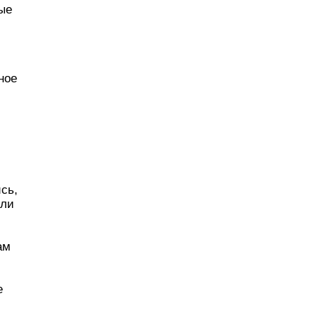
ые
ное
сь,
или
ам
е