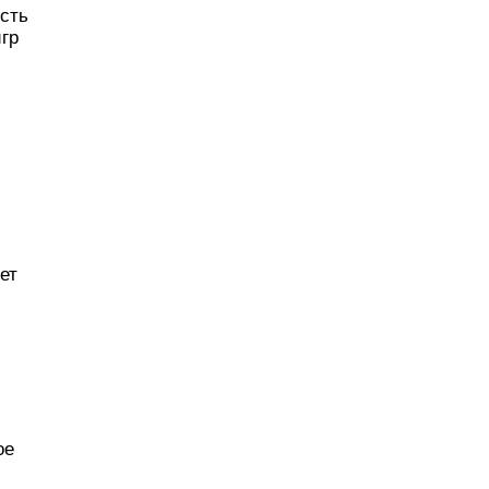
ость
гр
ет
ое