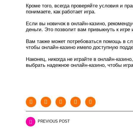
Кроме того, всегда проверяйте условия и пр
понимаете, как работает игра.
Если вы новичок в онлайн-казино, рекомендуе
деньги. Это позволит вам привыкнуть к игре и
Вам также может потребоваться помощь в сл
чтобы онлайн-казино имело доступную подде
Наконец, никогда не играйте в онлайн-казино
выбрать надежное онлайн-казино, чтобы игр
PREVIOUS POST