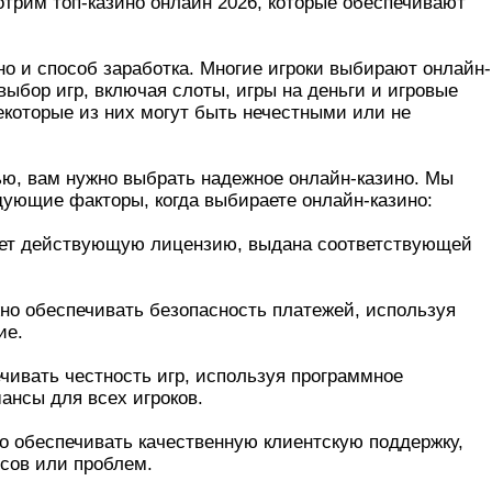
отрим топ-казино онлайн 2026, которые обеспечивают
 но и способ заработка. Многие игроки выбирают онлайн-
выбор игр, включая слоты, игры на деньги и игровые
екоторые из них могут быть нечестными или не
ью, вам нужно выбрать надежное онлайн-казино. Мы
ующие факторы, когда выбираете онлайн-казино:
меет действующую лицензию, выдана соответствующей
но обеспечивать безопасность платежей, используя
ие.
чивать честность игр, используя программное
ансы для всех игроков.
о обеспечивать качественную клиентскую поддержку,
осов или проблем.