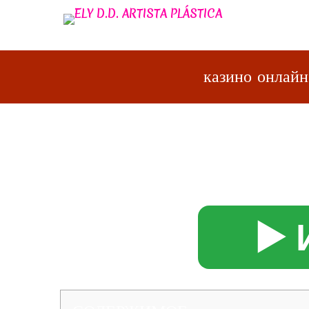
казино онлайн
САМЫЕ НАДЕЖНЫЕ КАЗИНО ОН
УВЕРЕННОСТЬЮ И БЕЗОПАС
▶️