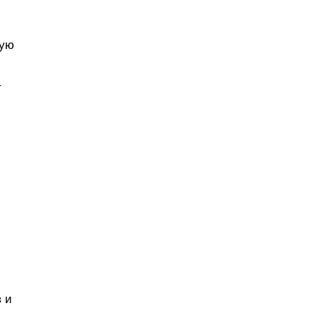
шую
т
 и