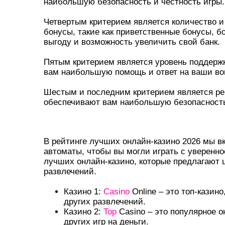
наибольшую безопасность и честность игры.
Четвертым критерием является количество и
бонусы, такие как приветственные бонусы, 
выгоду и возможность увеличить свой банк.
Пятым критерием является уровень поддержк
вам наибольшую помощь и ответ на ваши во
Шестым и последним критерием является ре
обеспечивают вам наибольшую безопасность
ЛУЧШИЕ ОНЛАЙН-КАЗИНО 2026
В рейтинге лучших онлайн-казино 2026 мы 
автоматы, чтобы вы могли играть с уверенн
лучших онлайн-казино, которые предлагают ш
развлечений.
Казино 1:
Casino
Online – это топ-казино
других развлечений.
Казино 2:
Top
Casino – это популярное о
других игр на деньги.