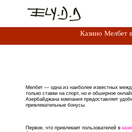
Казино Мелбет в
КАЗИНО МЕЛБЕТ: ОБЗОР МЕ
КОМПАНИИ В АЗЕРБАЙДЖАНЕ
Мелбет — одна из наиболее известных между
только ставки на спорт, но и обширное онла
Азербайджана компания предоставляет удоб
привлекательные бонусы.
ПРЕИМУЩЕСТВА КАЗИНО МЕЛБ
Первое, что привлекает пользователей в
каз