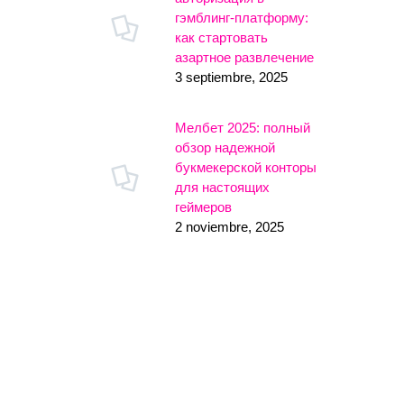
гэмблинг-платформу:
как стартовать
азартное развлечение
3 septiembre, 2025
Мелбет 2025: полный
обзор надежной
букмекерской конторы
для настоящих
геймеров
2 noviembre, 2025