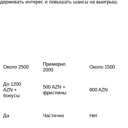
 удерживать интерес и повышать шансы на выигрыш.
МИ ПОПУЛЯРНЫМИ КАЗИНО НА РЫНКЕ
PIN-UP
1XBET
BETSAFE
CASINO
Примерно
Около 2500
Около 1500
2000
До 1200
500 AZN +
AZN +
800 AZN
фриспины
бонусы
Да
Частично
Нет