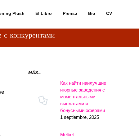
ening Plush
El Libro
Prensa
Bio
CV
е с конкурентами
MÁS...
Как найти наилучшие
игорные заведения с
не
моментальными
выплатами и
бонусными оферами
1 septiembre, 2025
.
Melbet —