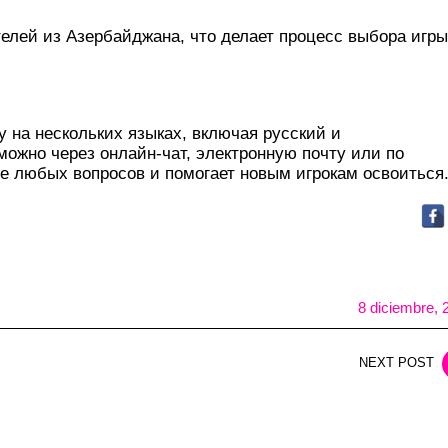
елей из Азербайджана, что делает процесс выбора игры
 на нескольких языках, включая русский и
можно через онлайн-чат, электронную почту или по
е любых вопросов и помогает новым игрокам освоиться
8 diciembre, 
NEXT POST