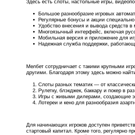
Здесь есть слоты, настольные игры, видеопо
Большое разнообразие игровых автомат
Регулярные бонусы и акции специально
Удобство внесения и вывода средств в 
Многоязычный интерфейс, включая рус
Мобильная версия и приложение для иг
Надежная служба поддержки, работающ
ИГРОВОЙ АССОРТИМЕНТ КАЗИ
Мелбет сотрудничает с такими крупными игро
другими. Благодаря этому здесь можно найт
Слоты разных тематик — от классическ
Рулетку, блэкджек, баккару и покер в р
Игры с живыми дилерами, создающие э
Лотереи и кено для разнообразия азар
БОНУСЫ И АКЦИИ В КАЗИНО М
Для начинающих игроков доступен приветств
стартовый капитал. Кроме того, регулярно п