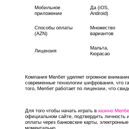
Мобильное
Да (iOS,
приложение
Android)
Способы оплаты
Множество
(AZN)
вариантов
Мальта,
Лицензия
Кюрасао
БЕЗОПАСНОСТЬ И НАДЕЖНОС
Компания Мелбет уделяет огромное внимание
современные технологии шифрования, что г
того, Мелбет работает по лицензии, что свид
КАК НАЧАТЬ ИГРАТЬ В КАЗИНО
Для того чтобы начать играть в
казино Мелбе
официальном сайте, подтвердить личность и
оплаты через банковские карты, электронны
моментально.