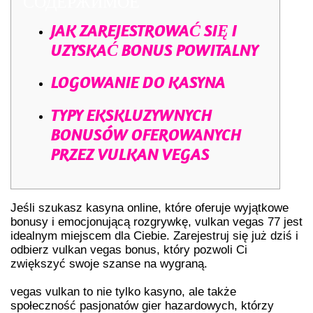
СОДЕРЖИМОЕ
JAK ZAREJESTROWAĆ SIĘ I
UZYSKAĆ BONUS POWITALNY
LOGOWANIE DO KASYNA
TYPY EKSKLUZYWNYCH
BONUSÓW OFEROWANYCH
PRZEZ VULKAN VEGAS
Jeśli szukasz kasyna online, które oferuje wyjątkowe
bonusy i emocjonującą rozgrywkę, vulkan vegas 77 jest
idealnym miejscem dla Ciebie. Zarejestruj się już dziś i
odbierz vulkan vegas bonus, który pozwoli Ci
zwiększyć swoje szanse na wygraną.
vegas vulkan to nie tylko kasyno, ale także
społeczność pasjonatów gier hazardowych, którzy