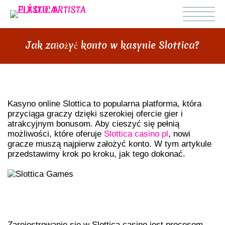
Jak założyć konto w kasynie Slottica?
Kasyno online Slottica to popularna platforma, która
przyciąga graczy dzięki szerokiej ofercie gier i
atrakcyjnym bonusom. Aby cieszyć się pełnią
możliwości, które oferuje
Slottica casino pl
, nowi
gracze muszą najpierw założyć konto. W tym artykule
przedstawimy krok po kroku, jak tego dokonać.
KROK 1: REJESTRACJA NA STRONIE
SLOTTICA
Zarejestrowanie się w Slottica casino jest procesem