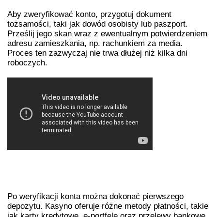
Aby zweryfikować konto, przygotuj dokument
tożsamości, taki jak dowód osobisty lub paszport.
Prześlij jego skan wraz z ewentualnym potwierdzeniem
adresu zamieszkania, np. rachunkiem za media.
Proces ten zazwyczaj nie trwa dłużej niż kilka dni
roboczych.
KROK 3: DEPOZYT I KORZYSTANIE Z
BONUSÓW
Po weryfikacji konta można dokonać pierwszego
depozytu. Kasyno oferuje różne metody płatności, takie
jak karty kredytowe, e-portfele oraz przelewy bankowe.