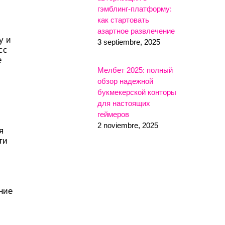
гэмблинг-платформу:
как стартовать
азартное развлечение
у и
3 septiembre, 2025
сс
е
Мелбет 2025: полный
обзор надежной
букмекерской конторы
для настоящих
геймеров
2 noviembre, 2025
я
ти
ние