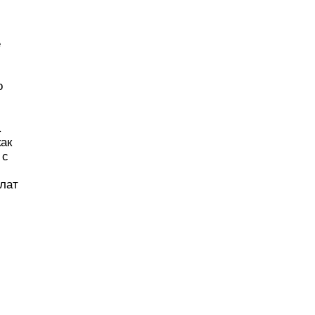
е
о
.
ак
 с
лат