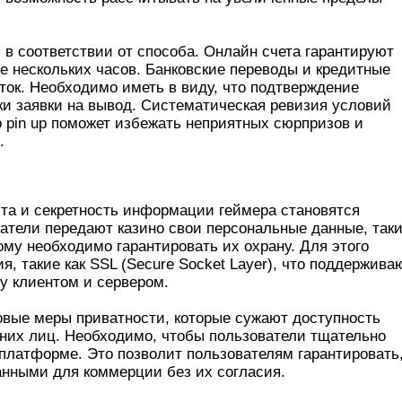
 в соответствии от способа. Онлайн счета гарантируют
е нескольких часов. Банковские переводы и кредитные
уток. Необходимо иметь в виду, что подтверждение
ки заявки на вывод. Систематическая ревизия условий
о pin up поможет избежать неприятных сюрпризов и
.
ОСТЬ ИНФОРМАЦИИ ИГРОКА
та и секретность информации геймера становятся
атели передают казино свои персональные данные, так
ому необходимо гарантировать их охрану. Для этого
 такие как SSL (Secure Socket Layer), что поддержива
 клиентом и сервером.
ровые меры приватности, которые сужают доступность
них лиц. Необходимо, чтобы пользователи тщательно
платформе. Это позволит пользователям гарантировать,
анными для коммерции без их согласия.