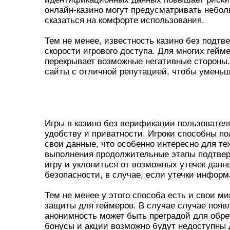
онлайн-казино могут предусматривать небол
сказаться на комфорте использования.
Тем не менее, известность казино без подтв
скорости игрового доступа. Для многих гейм
перекрывает возможные негативные стороны
сайты с отличной репутацией, чтобы уменьш
ДОСТОИНСТВА И МИНУСЫ АЗА
ЛИЧНОСТИ
Игры в казино без верификации пользовател
удобству и приватности. Игроки способны по
свои данные, что особенно интересно для те
выполнения продолжительные этапы подтвер
игру и уклониться от возможных утечек дан
безопасности, в случае, если утечки инфор
Тем не менее у этого способа есть и свои 
защиты для геймеров. В случае случае появ
анонимность может быть преградой для обрет
бонусы и акции возможно будут недоступны 