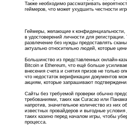
Также необходимо рассматривать вероятнос
геймеров, что может ухудшить честности иг
ВЕДУЩИЕ ИГОРНЫЕ ЗАВЕДЕНИ
Геймеры, желающие к конфиденциальности, 
в удостоверений личности для регистрации.
развлечение без нужды предоставлять сканы
актуально относительно людей, которые цен
Большинство из представленных онлайн-каз
Bitcoin и Ethereum, что ещё больше усилива
внесения счета и снятия призов не только 
что недостаток верификации документов мо
акциям, которые запрашивают подтверждени
Сайты без требуемой проверки обычно пред
требованиями, таких как Curacao или Панам
напротив, значительное количество из них о
известных провайдеров и выгодные условия 
таких казино перед началом игры, чтобы уб
процесса.