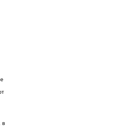
ие
ют
 в