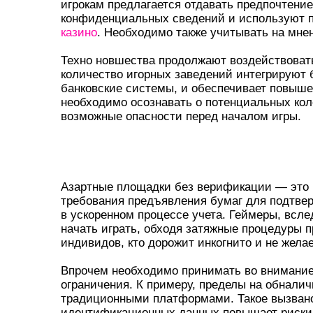
игрокам предлагается отдавать предпочтени
конфиденциальных сведений и используют п
казино
. Необходимо также учитывать на мнен
Техно новшества продолжают воздействовать 
количество игорных заведений интегрируют б
банковские системы, и обеспечивает повыше
необходимо осознавать о потенциальных кол
возможные опасности перед началом игры.
КАКОЕ ПОДРАЗУМЕВАЕТСЯ ПОД
ВЕРИФИКАЦИИ"?
Азартные площадки без верификации — это и
требования предъявления бумаг для подтвер
в ускоренном процессе учета. Геймеры, всле
начать играть, обходя затяжные процедуры п
индивидов, кто дорожит инкогнито и не жел
Впрочем необходимо принимать во внимание,
ограничения. К примеру, пределы на обналич
традиционными платформами. Такое вызвано
идентификационных данных повышает риски д