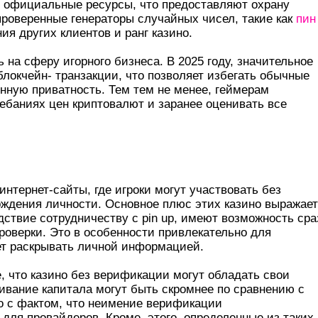
е официальные ресурсы, что предоставляют охрану
роверенные генераторы случайных чисел, такие как
пин
ия других клиентов и ранг казино.
на сферу игорного бизнеса. В 2025 году, значительное
локчейн- транзакции, что позволяет избегать обычные
нную приватность. Тем тем не менее, геймерам
ебаниях цен криптовалют и заранее оценивать все
 НАЗВАНИЕМ "КАЗИНО БЕЗ
нтернет-сайты, где игроки могут участвовать без
ждения личности. Основное плюс этих казино выражае
дствие сотрудничеству с pin up, имеют возможность сра
роверки. Это в особенности привлекательно для
ает раскрывать личной информацией.
 что казино без верификации могут обладать свои
ивание капитала могут быть скромнее по сравнению с
 с фактом, что неимение верификации
ля провайдеров. Кроме, этого, определенные из таких