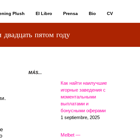
ening Plush
El Libro
Prensa
Bio
CV
 двадцать пятом году
MÁS...
Как найти наилучшие
игорные заведения с
моментальными
ии.
выплатами и
бонусными оферами
1 septiembre, 2025
не
Melbet —
о