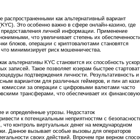
НА KYC
 распространенными как альтернативный вариант
YC). Это особенно важно в сфере онлайн-казино, где
ю предоставления личной информации. Применение
анонимными, что увеличивает степень их обеспеченност
чки блоков, операции с криптовалютами становятся
что минимизирует риск мошенничества.
ак альтернативы KYC становится их способность ускор
ых записей. Такое позволяет юзерам быстрее стартоват
процедуры подтверждения личности. Результативность и
сным вариантом для различных геймеров, и пин ап кази
у, комиссии за операции с цифровыми валютами часто
вскими трансферами, что обеспечивает их финансовую
ие и определённые угрозы. Недостаток
привести к потенциальным неприятностям с безопаснос
ь, что контроль виртуальных денег на международном
тки. Данное вызывает особые вызовы для операторов
легальности своих действий. Впрочем при верном спосо