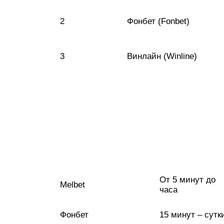
2
Фонбет (Fonbet)
3
Винлайн (Winline)
КРАТКИЙ ОБЗОР СРАВНЕНИЯ 
СРЕДНЕЕ
ПЛАТФОРМА
ВРЕМЯ
ВЫВОДА
От 5 минут до
Melbet
часа
Фонбет
15 минут – сутк