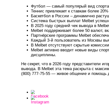
Футбол — самый популярый вид спорта 
Теннис привлекает к ставкам более 20% 
Баскетбол в России – динамично растущ
Система быстрых выплат Melbet успешн
В 2025 году средний чек вывода в Melbe
Melbet поддерживает более 50 валют, в
Партнёрские программы Melbet обеспеч
Каждый 3-й пользователь из Москвы выб
В Melbet отсутствуют скрытые комисси
Melbet активно вводит новые виды спор
дисциплины.
Не секрет, что в 2026 году представители и
вывода. В Melbet эта тема раскрыта с макс
(800) 777-75-55 — живое общение и помощь 