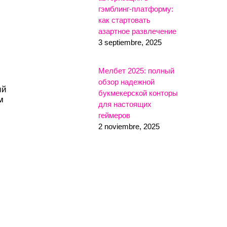
гэмблинг-платформу:
как стартовать
азартное развлечение
3 septiembre, 2025
Мелбет 2025: полный
обзор надежной
ий
букмекерской конторы
м
для настоящих
геймеров
2 noviembre, 2025
ТИ