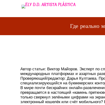
Где реально 
ГДЕ РЕАЛЬНО МОЖНО ВЫВЕСТ
МЕЛБЕТ 2026
Автор статьи:
Виктор Майоров
. Эксперт по 
международных платформах и азартных разв
Проверяющий/редактор:
Дарья Култаева
. Пр
специализирующийся на букмекерских контор
В мире почти бескрайних онлайн-развлечен
превращается в настоящий «камень преткнове
только сверкнул зелёными цифрами на экране
электронный кошелёк или счёт мобильного? В