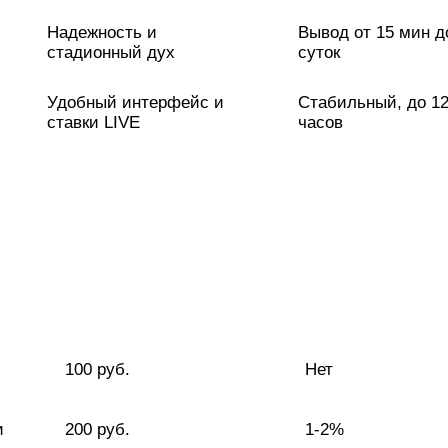
Надежность и
Вывод от 15 мин д
стадионный дух
суток
Удобный интерфейс и
Стабильный, до 1
ставки LIVE
часов
ПО ВЫВОДУ СРЕДСТВ
МИНИМАЛЬНАЯ
КОМИССИИ
СУММА
100 руб.
Нет
и
200 руб.
1-2%