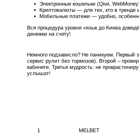
Электронные кошельки (Qiwi, WebMone
Криптовалюты — для тех, кто в тренде 
Мобильные платежи — удобно, особенно
Вся процедура уровня «язык до Киева доведё
денежки на счету!
ЕСЛИ ЗАСТОПОРИЛИСЬ ВЫПЛ
Немного подзависло? Не паникуем. Первый зв
сервис рулит без тормозов). Второй – пров
кабинете. Третья мудрость: не прокрастинир
услышат!
РЕЙТИНГ ТОП БУКМЕКЕРСКИХ
БУКМЕКЕРСКАЯ
МЕСТО
КОНТОРА
1
MELBET