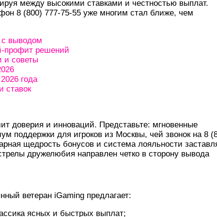
сируя между высокими ставками и честностью выплат.
фон 8 (800) 777-75-55 уже многим стал ближе, чем
 с выводом
ай-профит решений
 и советы
2026
 2026 года
и ставок
РЕДИ КАЗИНО С ВЫВОДОМ
мит доверия и инноваций. Представьте: мгновенные
м поддержки для игроков из Москвы, чей звонок на 8 (
ндарная щедрость бонусов и система лояльности застав
 стрелы дружелюбия направлен четко в сторону вывода
КЛАССИКИ ДО ХАЙ-ПРОФИТ РЕШЕНИ
инный ветеран iGaming предлагает:
лассика ясных и быстрых выплат;