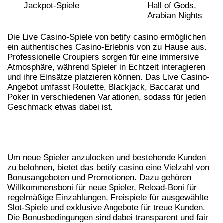
Jackpot-Spiele
Hall of Gods,
Arabian Nights
Die Live Casino-Spiele von betify casino ermöglichen
ein authentisches Casino-Erlebnis von zu Hause aus.
Professionelle Croupiers sorgen für eine immersive
Atmosphäre, während Spieler in Echtzeit interagieren
und ihre Einsätze platzieren können. Das Live Casino-
Angebot umfasst Roulette, Blackjack, Baccarat und
Poker in verschiedenen Variationen, sodass für jeden
Geschmack etwas dabei ist.
BONUSANGEBOTE UND
PROMOTIONEN IM BETIFY CASINO
Um neue Spieler anzulocken und bestehende Kunden
zu belohnen, bietet das betify casino eine Vielzahl von
Bonusangeboten und Promotionen. Dazu gehören
Willkommensboni für neue Spieler, Reload-Boni für
regelmäßige Einzahlungen, Freispiele für ausgewählte
Slot-Spiele und exklusive Angebote für treue Kunden.
Die Bonusbedingungen sind dabei transparent und fair