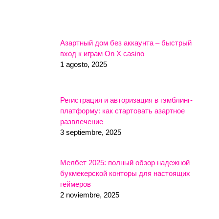
Азартный дом без аккаунта – быстрый
вход к играм On X casino
1 agosto, 2025
Регистрация и авторизация в гэмблинг-
платформу: как стартовать азартное
развлечение
3 septiembre, 2025
Мелбет 2025: полный обзор надежной
букмекерской конторы для настоящих
геймеров
2 noviembre, 2025