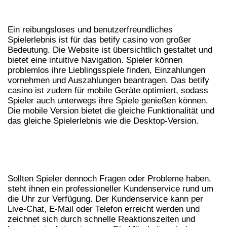
KUNDENSERVICE IM BETIFY CASINO
Ein reibungsloses und benutzerfreundliches
Spielerlebnis ist für das betify casino von großer
Bedeutung. Die Website ist übersichtlich gestaltet und
bietet eine intuitive Navigation. Spieler können
problemlos ihre Lieblingsspiele finden, Einzahlungen
vornehmen und Auszahlungen beantragen. Das betify
casino ist zudem für mobile Geräte optimiert, sodass
Spieler auch unterwegs ihre Spiele genießen können.
Die mobile Version bietet die gleiche Funktionalität und
das gleiche Spielerlebnis wie die Desktop-Version.
PROFESSIONELLER KUNDENSERVICE
RUND UM DIE UHR
Sollten Spieler dennoch Fragen oder Probleme haben,
steht ihnen ein professioneller Kundenservice rund um
die Uhr zur Verfügung. Der Kundenservice kann per
Live-Chat, E-Mail oder Telefon erreicht werden und
zeichnet sich durch schnelle Reaktionszeiten und