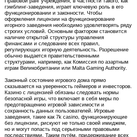
Правовой ранг учреждения, в частности такого, как
гэмблинг-заведения, играет ключевую роль в его
функционировании и законности. Чтобы
оформления лицензии на функционирование
игорного заведения необходимо удовлетворять ряду
строгих условий. Основным фактором становится
наличие открытой структуры управления
финансами и следование всех правил,
регулирующих игорную деятельность. Разрешение
обычно выдается правительственными
структурами, например, как Комиссия по азартным
играм Великобритании или Malta Gaming Authority.
Законный состояние игрового дома прямо
сказывается на уверенность геймеров и инвесторов.
Казино с лицензией обязаны следовать нормы
безопасной игры, что включает в себя меры по
предотвращению игровой зависимости и
сохранность данных пользователей. Игровые
заведения, такие как 7k casino, функционирующие
без лицензии, рискуют не только своей имиджем,
но и могут попасть под серьезными правовыми
последствиями. Таким путём, придерживание всех