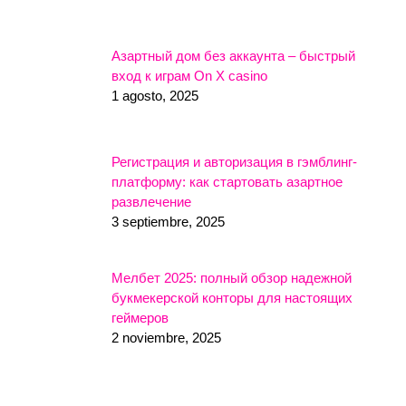
Азартный дом без аккаунта – быстрый
вход к играм On X casino
1 agosto, 2025
Регистрация и авторизация в гэмблинг-
платформу: как стартовать азартное
развлечение
3 septiembre, 2025
Мелбет 2025: полный обзор надежной
букмекерской конторы для настоящих
геймеров
2 noviembre, 2025