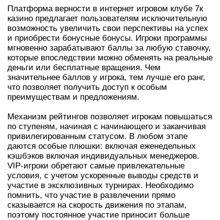
Платформа верности в интернет игровом клубе 7к
казино предлагает пользователям исключительную
возможность увеличить свои перспективы на успех
и приобрести бонусные бонусы. Игроки программы
мгновенно зарабатывают баллы за любую ставочку,
которые впоследствии можно обменять на реальные
деньги или бесплатные вращения. Чем
значительнее баллов у игрока, тем лучше его ранг,
что позволяет получить доступ к особым
преимуществам и предложениям.
Механизм рейтингов позволяет игрокам повышаться
по ступеням, начиная с начинающего и заканчивая
привилегированным статусом. В любом этапе
даются особые плюшки: включая еженедельных
кэшбэков включая индивидуальных менеджеров.
VIP-игроки обретают самые привлекательные
условия, с учетом ускоренные выводы средств и
участие в эксклюзивных турнирах. Необходимо
помнить, что участие в развлечении прямо
сказывается на скорость движения по этапам,
поэтому постоянное участие приносит больше