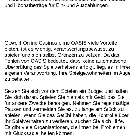
und Höchstbeträge für Ein- und Auszahlungen.
VERANTWORTUNGSBEWUSSTES
SPIELEN IN ONLINE CASINOS OHNE
OASIS
Obwohl Online Casinos ohne OASIS viele Vorteile
bieten, ist es wichtig, verantwortungsbewusst zu
spielen und sich selbst Grenzen zu setzen. Da das
Fehlen von OASIS bedeutet, dass keine automatische
Überprüfung des Spielverhaltens erfolgt, liegt es in Ihrer
eigenen Verantwortung, Ihre Spielgewohnheiten im Auge
zu behalten.
Setzen Sie sich vor dem Spielen ein Budget und halten
Sie sich daran. Spielen Sie niemals mit Geld, das Sie
für andere Zwecke benötigen. Nehmen Sie regelmäßige
Pausen und vermeiden Sie es, zu lange am Stück zu
spielen. Wenn Sie das Gefühl haben, die Kontrolle über
Ihr Spielverhalten zu verlieren, suchen Sie sich Hilfe.
Es gibt viele Organisationen, die Ihnen bei Problemen
mit Glücksspiel helfen können.