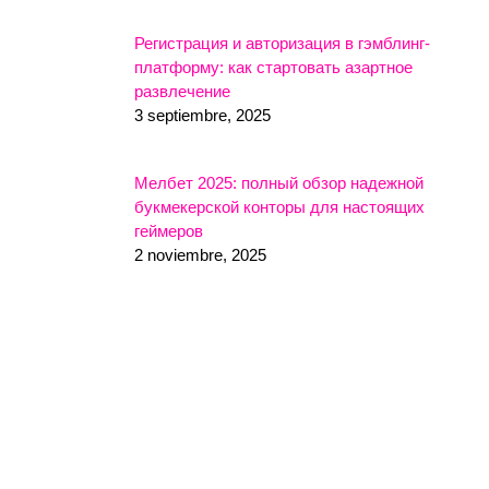
Регистрация и авторизация в гэмблинг-
платформу: как стартовать азартное
развлечение
3 septiembre, 2025
Мелбет 2025: полный обзор надежной
букмекерской конторы для настоящих
геймеров
2 noviembre, 2025