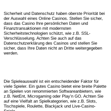
SICHERHEIT UND DATENSCHUTZ
Sicherheit und Datenschutz haben oberste Priorität bei
der Auswahl eines Online Casinos. Stellen Sie sicher,
dass das Casino Ihre persönlichen Daten und
Finanztransaktionen mit modernsten
Sicherheitstechnologien schützt, wie z.B. SSL-
Verschlüsselung. Achten Sie auch auf das
Datenschutzerklärung des Casinos und stellen Sie
sicher, dass Ihre Daten nicht an Dritte weitergegeben
werden.
SPIELEAUSWAHL UND
SOFTWAREANBIETER
Die Spieleauswahl ist ein entscheidender Faktor für
viele Spieler. Ein gutes Casino bietet eine breite Palette
an Spielen von renommierten Softwareanbietern, wie
z.B. NetEnt, Microgaming oder Play’n GO. Achten Sie
auf eine Vielfalt an Spielkategorien, wie z.B. Slots,
Tischspiele, Roulette, Blackjack und Live-Casino-