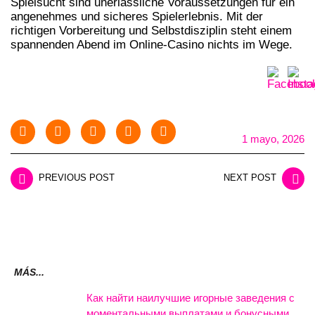
Spielsucht sind unerlässliche Voraussetzungen für ein
angenehmes und sicheres Spielerlebnis. Mit der
richtigen Vorbereitung und Selbstdisziplin steht einem
spannenden Abend im Online-Casino nichts im Wege.
1 mayo, 2026
PREVIOUS POST
NEXT POST
MÁS...
Как найти наилучшие игорные заведения с
моментальными выплатами и бонусными