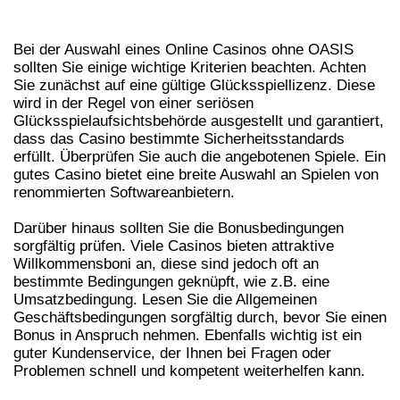
ONLINE CASINOS OHNE OASIS
Bei der Auswahl eines Online Casinos ohne OASIS
sollten Sie einige wichtige Kriterien beachten. Achten
Sie zunächst auf eine gültige Glücksspiellizenz. Diese
wird in der Regel von einer seriösen
Glücksspielaufsichtsbehörde ausgestellt und garantiert,
dass das Casino bestimmte Sicherheitsstandards
erfüllt. Überprüfen Sie auch die angebotenen Spiele. Ein
gutes Casino bietet eine breite Auswahl an Spielen von
renommierten Softwareanbietern.
Darüber hinaus sollten Sie die Bonusbedingungen
sorgfältig prüfen. Viele Casinos bieten attraktive
Willkommensboni an, diese sind jedoch oft an
bestimmte Bedingungen geknüpft, wie z.B. eine
Umsatzbedingung. Lesen Sie die Allgemeinen
Geschäftsbedingungen sorgfältig durch, bevor Sie einen
Bonus in Anspruch nehmen. Ebenfalls wichtig ist ein
guter Kundenservice, der Ihnen bei Fragen oder
Problemen schnell und kompetent weiterhelfen kann.