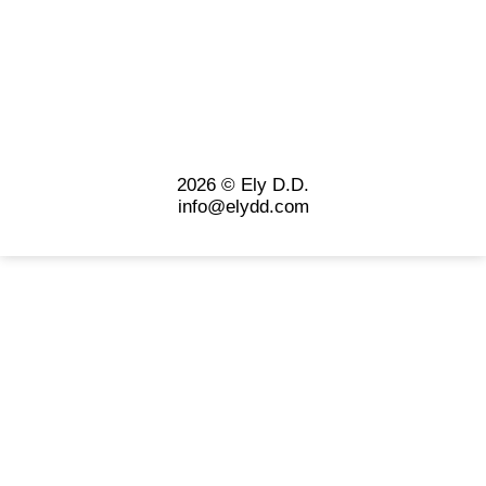
2026 © Ely D.D.
info@elydd.com