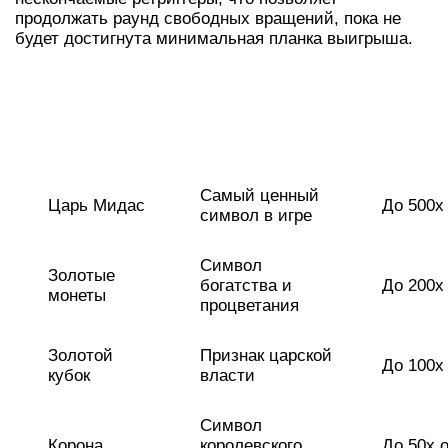
продолжать раунд свободных вращений, пока не
будет достигнута минимальная планка выигрыша.
КОЭ
СИМВОЛ
ОПИСАНИЕ
ВЫ
Самый ценный
Царь Мидас
До 500x
символ в игре
Символ
Золотые
богатства и
До 200x
монеты
процветания
Золотой
Признак царской
До 100x
кубок
власти
Символ
Корона
королевского
До 50x о