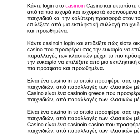
Κάντε login στο
casinoin
Casino και εκτοπίστε τ
από τα πιο ισχυρά και ισχυριστά κασινούμενα
παιχνιδιού και την καλύτερη προσφορά στον το
επιλέξετε από μια εκπληκτική συλλογή παιχνι
και προωθημένα.
Κάντε casinoin login και επιδείξτε πώς είστε οικ
casino που προσφέρει σας την ευκαιρία να επι
παραλλαγές των κλασικών μέχρι τα πιο πρόσφ
την ευκαιρία να επιλέξετε από μια εκπληκτικ
πιο πρόσφατα και προωθημένα.
Είναι ένα casino in το οποίο προσφέρει σας τη
παιχνιδιών, από παραλλαγές των κλασικών μέ
Casino είναι ένα casinoin greece που προσφέρ
παιχνιδιών, από παραλλαγές των κλασικών μέ
Είναι ένα cazino in το οποίο προσφέρει σας τη
παιχνιδιών, από παραλλαγές των κλασικών μέ
Casino είναι ένα casinoin casino που προσφέρ
παιχνιδιών, από παραλλαγές των κλασικών μέ