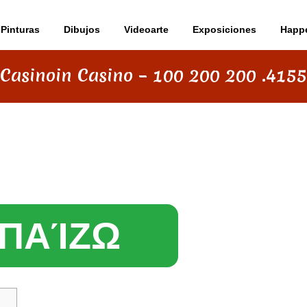
Pinturas
Dibujos
Videoarte
Exposiciones
Happ
Casinoin Casino – 100 200 200 .4155
100% ΈΩΣ 200€ + 200 ΔΩΡΕΆΝ
 ΠΑΊΖΩ