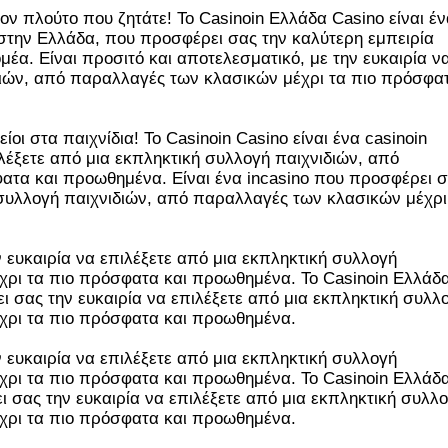
ον πλούτο που ζητάτε! Το Casinoin Ελλάδα Casino είναι έν
 στην Ελλάδα, που προσφέρει σας την καλύτερη εμπειρία
μέα. Είναι προσιτό και αποτελεσματικό, με την ευκαιρία ν
διών, από παραλλαγές των κλασικών μέχρι τα πιο πρόσφα
είοι στα παιχνίδια! Το Casinoin Casino είναι ένα casinoin
λέξετε από μια εκπληκτική συλλογή παιχνιδιών, από
ατα και προωθημένα. Είναι ένα incasino που προσφέρει 
ή συλλογή παιχνιδιών, από παραλλαγές των κλασικών μέχρι
ν ευκαιρία να επιλέξετε από μια εκπληκτική συλλογή
χρι τα πιο πρόσφατα και προωθημένα. Το Casinoin Ελλάδ
ει σας την ευκαιρία να επιλέξετε από μια εκπληκτική συλλ
χρι τα πιο πρόσφατα και προωθημένα.
ν ευκαιρία να επιλέξετε από μια εκπληκτική συλλογή
χρι τα πιο πρόσφατα και προωθημένα. Το Casinoin Ελλάδ
ει σας την ευκαιρία να επιλέξετε από μια εκπληκτική συλλ
χρι τα πιο πρόσφατα και προωθημένα.