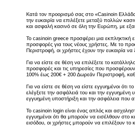
ΚΑΣΙΝΟΊ ΕΛΛΆΔΑ: ΕΠΙΛΟΓΉ ΚΑ
Κατά τον προορισμό σας στο «Casinoin Ελλάδ
την ευκαιρία να επιλέξετε μεταξύ πολλών κασιν
και ασφαλή κασινό σε όλη την Ευρώπη, με εξαι
Το
casinoin greece
προσφέρει μια εκπληκτική εμ
προσφορές για τους νέους χρήστες. Με το π
Περιστροφή, οι χρήστες έχουν την ευκαιρία ν
Για να είστε σε θέση να επιλέξετε το κατάλληλ
προσφορές και τις υπηρεσίες που προσφέρουν
100% έως 200€ + 200 Δωρεάν Περιστροφή, καθ
Για να είστε σε θέση να είστε εγγυημένοι ότι τ
ελέγξετε την ασφάλειά του και την εγγυημένη 
εγγυημένη υποστήριξη και την ασφάλεια που απ
Το
casinoin login
είναι ένας απλός και ασχοληστ
εγγυημένοι ότι θα μπορούν να εισέλθουν στο 
εισόδου, οι χρήστες μπορούν να επιλέξουν το 