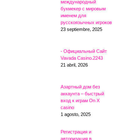
международный
букмекер с мировым
именем для
русскоязычных игроков
23 septiembre, 2025
- Официальный Сайт
Vavada Casino.2243
21 abril, 2026
Азартный дом без
аккаунта – быстрый
вход к играм On X
casino
1 agosto, 2025
Регистрация и
авторизация в