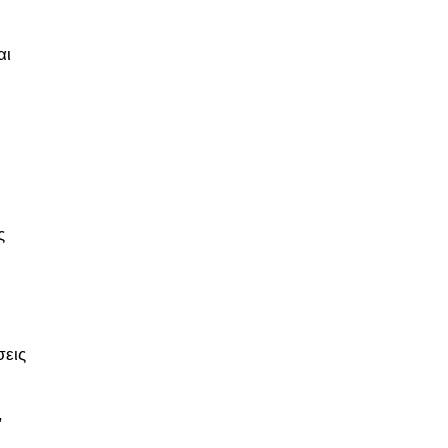
αι
ς
σεις
,