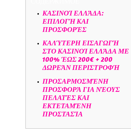
СОДЕРЖИМОЕ
ΚΑΣΙΝΟΊ ΕΛΛΆΔΑ:
ΕΠΙΛΟΓΉ ΚΑΙ
ΠΡΟΣΦΟΡΈΣ
ΚΑΛΎΤΕΡΗ ΕΙΣΑΓΩΓΉ
ΣΤΟ ΚΑΣΙΝΟΊ ΕΛΛΆΔΑ ΜΕ
100% ΈΩΣ 200€ + 200
ΔΩΡΕΆΝ ΠΕΡΙΣΤΡΟΦΉ
ΠΡΟΣΑΡΜΟΣΜΈΝΗ
ΠΡΟΣΦΟΡΆ ΓΙΑ ΝΈΟΥΣ
ΠΕΛΑΤΈΣ ΚΑΙ
ΕΚΤΕΤΑΜΈΝΗ
ΠΡΟΣΤΑΣΊΑ