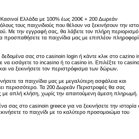
ΝΟΊ ΕΛΛΆΔΑ ΜΕ 100% ΈΩΣ 200€ + 20
 Κασινοί Ελλάδα με 100% έως 200€ + 200 Δωρεάν
 όλους τους παιχνιδιούς που θέλουν να ξεκινήσουν την ιστο
ού. Με την εγγραφή σας, θα λάβετε τον πλήρη περιορισμό
α προσπαθήσετε τα παιχνίδια μας με επιπλέον πληροφορί
 δεδομένα σας στο casinoin login ή κάντε κλικ στο cazino i
 να εισάγετε το incasino ή το casino in. Επιλέξτε το casino
 και να ξεκινήσετε τον περιστρόφισμα των δώρων.
νήσετε τα παιχνίδια μας με μεγαλύτερη ασφάλεια και
έσει περισσότερο. Τα 200 Δωρεάν Περιστροφές θα σας
ς με απλή κλήση, χωρίς την απαιτούμενη άμεση πληρωμή.
να σας στο casinoin greece για να ξεκινήσετε την ιστορία
ξεκινήσετε το παιχνίδι με το καλύτερο προσομοιώμα του
ΙΑ ΝΈΟΥΣ ΠΕΛΑΤΈΣ ΚΑΙ ΕΚΤΕΤΑΜΈΝΗ