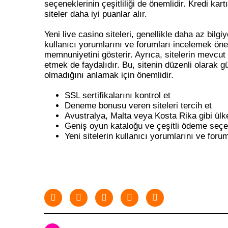
seçeneklerinin çeşitliliği de önemlidir. Kredi ka
siteler daha iyi puanlar alır.
Yeni live casino siteleri, genellikle daha az bilgiy
kullanıcı yorumlarını ve forumları incelemek öne
memnuniyetini gösterir. Ayrıca, sitelerin mevcut kul
etmek de faydalıdır. Bu, sitenin düzenli olarak g
olmadığını anlamak için önemlidir.
SSL sertifikalarını kontrol et
Deneme bonusu veren siteleri tercih et
Avustralya, Malta veya Kosta Rika gibi ülk
Geniş oyun kataloğu ve çeşitli ödeme seçene
Yeni sitelerin kullanıcı yorumlarını ve forum