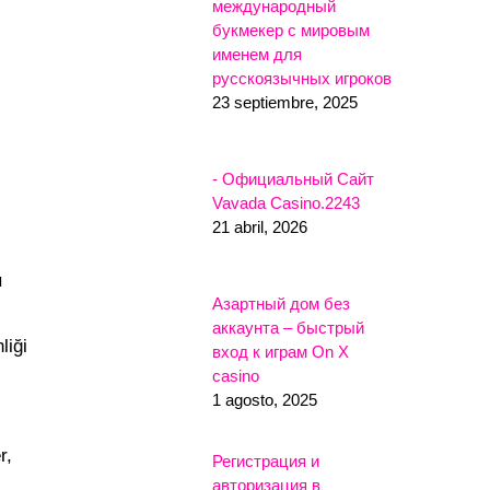
международный
букмекер с мировым
именем для
русскоязычных игроков
23 septiembre, 2025
- Официальный Сайт
Vavada Casino.2243
21 abril, 2026
ı
Азартный дом без
аккаунта – быстрый
liği
вход к играм On X
casino
1 agosto, 2025
r,
Регистрация и
авторизация в