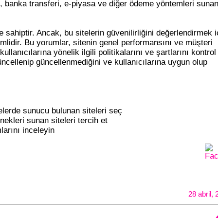
rtı, banka transferi, e-piyasa ve diğer ödeme yöntemleri suna
e sahiptir. Ancak, bu sitelerin güvenilirliğini değerlendirmek i
mlidir. Bu yorumlar, sitenin genel performansını ve müşteri
lanıcılarına yönelik ilgili politikalarını ve şartlarını kontrol
üncellenip güncellenmediğini ve kullanıcılarına uygun olup
elerde sunucu bulunan siteleri seç
kleri sunan siteleri tercih et
larını inceleyin
28 abril,