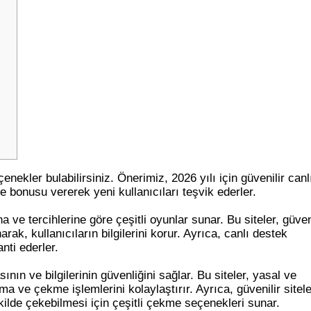
enekler bulabilirsiniz. Önerimiz, 2026 yılı için güvenilir canl
e bonusu vererek yeni kullanıcıları teşvik ederler.
ına ve tercihlerine göre çeşitli oyunlar sunar. Bu siteler, güven
rak, kullanıcıların bilgilerini korur. Ayrıca, canlı destek
nti ederler.
sının ve bilgilerinin güvenliğini sağlar. Bu siteler, yasal ve
ırma ve çekme işlemlerini kolaylaştırır. Ayrıca, güvenilir sitele
ekilde çekebilmesi için çeşitli çekme seçenekleri sunar.