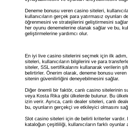
Deneme bonusu veren casino siteleri, kullanıcıla
kullanıcıların gerçek para yatırmasız oyunları de
öğrenmesini ve stratejilerini geliştirmesini sağl
her oyunu denemelerine olanak sağlar ve bu, kulla
geliştirmelerine yardımcı olur.
GÜVENILIR LIVE CASINO SITELE
En iyi live casino sitelerini seçmek için ilk adım
siteleri, kullanıcıların bilgilerini ve para transfe
siteler, SSL sertifikalarını kullanarak verilerin ş
belirtirler. Önerim olarak, deneme bonusu veren 
sitenin güvenilirliğini deneyebilmesini sağlar.
Diğer önemli bir faktör, canlı casino sitelerinin
veya Kosta Rika gibi ülkelerde bulunur. Bu ülke
izin verir. Ayrıca, canlı dealer siteleri, canlı d
bu, oyunların gerçekçi ve etkileyici olmasını sağ
Slot casino siteleri için de belirli kriterler vardır
kataloğun çeşitliliği, kullanıcıların farklı oyunl