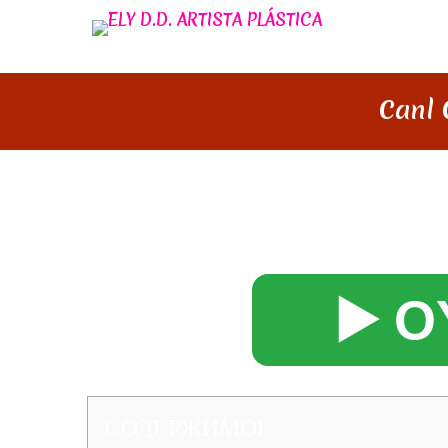
Canl 
CANLI CASINO SITELERI – YE
▶️ 
СОДЕРЖИМОЕ