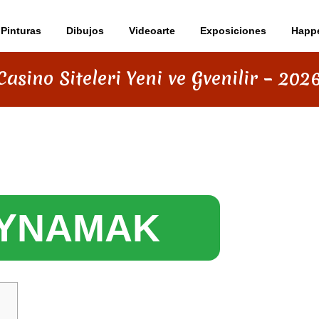
Pinturas
Dibujos
Videoarte
Exposiciones
Happ
Casino Siteleri Yeni ve Gvenilir – 202
NI VE GÜVENILIR – 2026
OYNAMAK