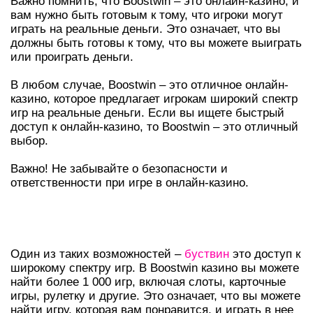
Важно помнить, что Boostwin – это онлайн-казино, и
вам нужно быть готовым к тому, что игроки могут
играть на реальные деньги. Это означает, что вы
должны быть готовы к тому, что вы можете выиграть
или проиграть деньги.
В любом случае, Boostwin – это отличное онлайн-
казино, которое предлагает игрокам широкий спектр
игр на реальные деньги. Если вы ищете быстрый
доступ к онлайн-казино, то Boostwin – это отличный
выбор.
Важно! Не забывайте о безопасности и
ответственности при игре в онлайн-казино.
УНИКАЛЬНЫЕ ВОЗМОЖНОСТИ ДЛЯ
ИГРОКОВ В BOOSTWIN КАЗИНО
Один из таких возможностей –
буствин
это доступ к
широкому спектру игр. В Boostwin казино вы можете
найти более 1 000 игр, включая слоты, карточные
игры, рулетку и другие. Это означает, что вы можете
найти игру, которая вам понравится, и играть в нее