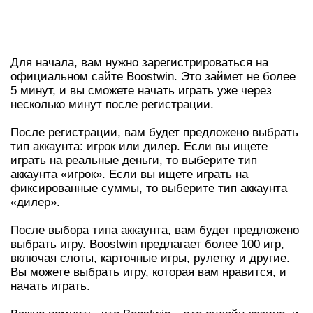
БЫСТРЫЙ ДОСТУП К ОНЛАЙН-
КАЗИНО BOOSTWIN
Для начала, вам нужно зарегистрироваться на
официальном сайте Boostwin. Это займет не более
5 минут, и вы сможете начать играть уже через
несколько минут после регистрации.
После регистрации, вам будет предложено выбрать
тип аккаунта: игрок или дилер. Если вы ищете
играть на реальные деньги, то выберите тип
аккаунта «игрок». Если вы ищете играть на
фиксированные суммы, то выберите тип аккаунта
«дилер».
После выбора типа аккаунта, вам будет предложено
выбрать игру. Boostwin предлагает более 100 игр,
включая слоты, карточные игры, рулетку и другие.
Вы можете выбрать игру, которая вам нравится, и
начать играть.