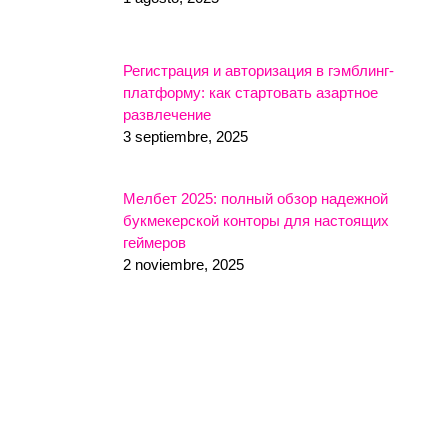
Регистрация и авторизация в гэмблинг-
платформу: как стартовать азартное
развлечение
3 septiembre, 2025
Мелбет 2025: полный обзор надежной
букмекерской конторы для настоящих
геймеров
2 noviembre, 2025