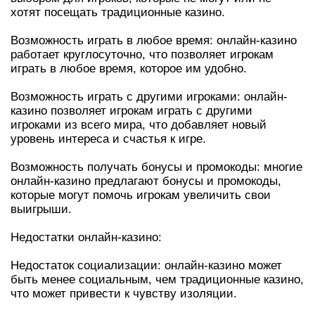
хотят посещать традиционные казино.
Возможность играть в любое время: онлайн-казино
работает круглосуточно, что позволяет игрокам
играть в любое время, которое им удобно.
Возможность играть с другими игроками: онлайн-
казино позволяет игрокам играть с другими
игроками из всего мира, что добавляет новый
уровень интереса и счастья к игре.
Возможность получать бонусы и промокоды: многие
онлайн-казино предлагают бонусы и промокоды,
которые могут помочь игрокам увеличить свои
выигрыши.
Недостатки онлайн-казино:
Недостаток социализации: онлайн-казино может
быть менее социальным, чем традиционные казино,
что может привести к чувству изоляции.