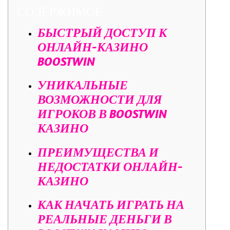
СОДЕРЖИМОЕ
БЫСТРЫЙ ДОСТУП К
ОНЛАЙН-КАЗИНО
BOOSTWIN
УНИКАЛЬНЫЕ
ВОЗМОЖНОСТИ ДЛЯ
ИГРОКОВ В BOOSTWIN
КАЗИНО
ПРЕИМУЩЕСТВА И
НЕДОСТАТКИ ОНЛАЙН-
КАЗИНО
КАК НАЧАТЬ ИГРАТЬ НА
РЕАЛЬНЫЕ ДЕНЬГИ В