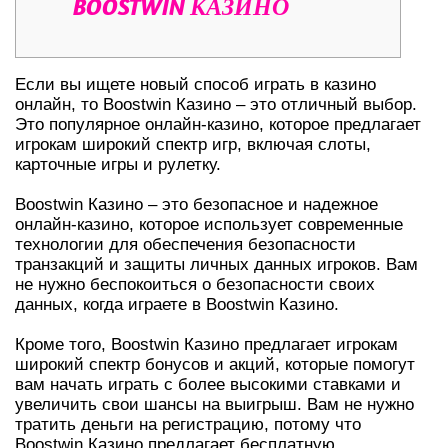
BOOSTWIN КАЗИНО
Если вы ищете новый способ играть в казино
онлайн, то Boostwin Казино – это отличный выбор.
Это популярное онлайн-казино, которое предлагает
игрокам широкий спектр игр, включая слоты,
карточные игры и рулетку.
Boostwin Казино – это безопасное и надежное
онлайн-казино, которое использует современные
технологии для обеспечения безопасности
транзакций и защиты личных данных игроков. Вам
не нужно беспокоиться о безопасности своих
данных, когда играете в Boostwin Казино.
Кроме того, Boostwin Казино предлагает игрокам
широкий спектр бонусов и акций, которые помогут
вам начать играть с более высокими ставками и
увеличить свои шансы на выигрыш. Вам не нужно
тратить деньги на регистрацию, потому что
Boostwin Казино предлагает бесплатную