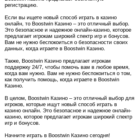
регистрацию.
Если вы ищете новый способ играть в казино
онлайн, то Boostwin Казино – это отличный выбор.
Это безопасное и надежное онлайн-казино, которое
предлагает игрокам широкий спектр игр и бонусов.
Вам не нужно беспокоиться о безопасности своих
данных, когда играете в Boostwin Казино.
Также, Boostwin Казино предлагает игрокам
поддержку 24/7, чтобы помочь вам в любое время,
когда вам нужно. Вам не нужно беспокоиться о том,
как получить помощь, когда играете в Boostwin
Казино.
В целом, Boostwin Казино – это отличный выбор для
игроков, которые ищут новый способ играть в
казино онлайн. Это безопасное и надежное онлайн-
казино, которое предлагает игрокам широкий спектр
игр и бонусов.
Начните играть в Boostwin Казино сегодня!