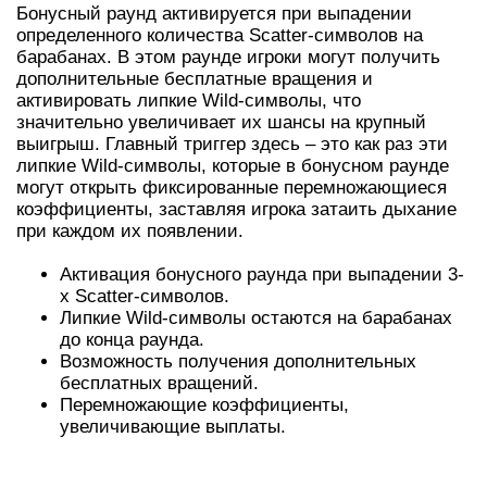
Бонусный раунд активируется при выпадении
определенного количества Scatter-символов на
барабанах. В этом раунде игроки могут получить
дополнительные бесплатные вращения и
активировать липкие Wild-символы, что
значительно увеличивает их шансы на крупный
выигрыш. Главный триггер здесь – это как раз эти
липкие Wild-символы, которые в бонусном раунде
могут открыть фиксированные перемножающиеся
коэффициенты, заставляя игрока затаить дыхание
при каждом их появлении.
Активация бонусного раунда при выпадении 3-
х Scatter-символов.
Липкие Wild-символы остаются на барабанах
до конца раунда.
Возможность получения дополнительных
бесплатных вращений.
Перемножающие коэффициенты,
увеличивающие выплаты.
СТРАТЕГИИ ИГРЫ НА СЛОТАХ: