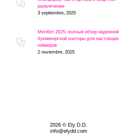
развлечение
3 septiembre, 2025
Мелбет 2025: полный обзор надежной
букмекерской конторы для настоящих
геймеров
2 noviembre, 2025
2026 © Ely D.D.
info@elydd.com