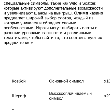
специальные символы, такие как Wild и Scatter,
которые активируют дополнительные возможности
и увеличивают шансы на выигрыш.
Олимп казино
предлагает широкий выбор слотов, каждый из
которых уникален и обладает своими
особенностями. Игроки могут выбирать слоты с
разными уровнями сложности и различными
тематиками, чтобы найти то, что соответствует их
предпочтениям.
К
СИМВОЛ
ОПИСАНИЕ
Ковбой
Основной символ
x1
Высокооплачиваемый
Шериф
x2
символ