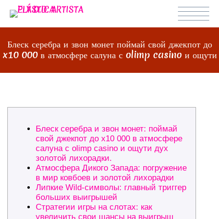
Блеск серебра и звон монет поймай свой джекпот до
x10 000 в атмосфере салуна с olimp casino и ощути
Блеск серебра и звон монет: поймай
свой джекпот до x10 000 в атмосфере
салуна с olimp casino и ощути дух
золотой лихорадки.
Атмосфера Дикого Запада: погружение
в мир ковбоев и золотой лихорадки
Липкие Wild-символы: главный триггер
больших выигрышей
Стратегии игры на слотах: как
увеличить свои шансы на выигрыш