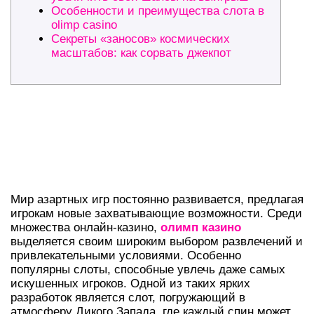
Особенности и преимущества слота в
olimp casino
Секреты «заносов» космических
масштабов: как сорвать джекпот
БЛЕСК СЕРЕБРА И ЗВОН МОНЕТ:
ПОЙМАЙ СВОЙ ДЖЕКПОТ ДО X10
000 В АТМОСФЕРЕ САЛУНА С
OLIMP CASINO И ОЩУТИ ДУХ
ЗОЛОТОЙ ЛИХОРАДКИ.
Мир азартных игр постоянно развивается, предлагая
игрокам новые захватывающие возможности. Среди
множества онлайн-казино,
олимп казино
выделяется своим широким выбором развлечений и
привлекательными условиями. Особенно
популярны слоты, способные увлечь даже самых
искушенных игроков. Одной из таких ярких
разработок является слот, погружающий в
атмосферу Дикого Запада, где каждый спин может