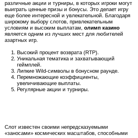
различные акции и турниры, в которых игроки могут
выиграть ценные призы и бонусы. Это делает игру
еще более интересной и увлекательной. Благодаря
широкому выбору слотов, привлекательным
условиям и высоким выплатам,
олимп казино
является одним из лучших мест для любителей
азартных игр.
Высокий процент возврата (RTP).
Уникальная тематика и захватывающий
геймплей.
Липкие Wild-символы в бонусном раунде.
Перемножающие коэффициенты,
увеличивающие выплаты.
Регулярные акции и турниры.
СЕКРЕТЫ «ЗАНОСОВ»
КОСМИЧЕСКИХ МАСШТАБОВ: КАК
СОРВАТЬ ДЖЕКПОТ
Слот известен своими непредсказуемыми
«заносами» космических масштабов, способными