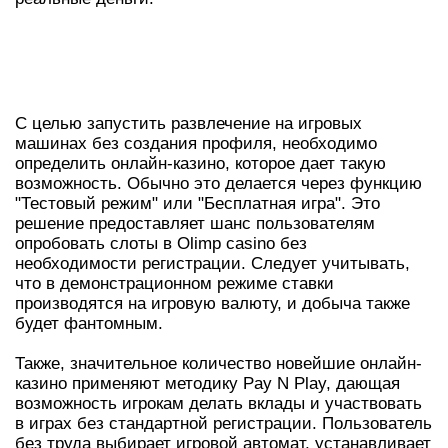
КАКИМ ОБРАЗОМ СТАРТОВАТЬ
ИГРОВОЙ ПРОЦЕСС НА АВТОМАТАХ
БЕЗ ОФОРМЛЕНИЯ АККАУНТА
С целью запустить развлечение на игровых
машинах без создания профиля, необходимо
определить онлайн-казино, которое дает такую
возможность. Обычно это делается через функцию
"Тестовый режим" или "Бесплатная игра". Это
решение предоставляет шанс пользователям
опробовать слоты в Olimp casino без
необходимости регистрации. Следует учитывать,
что в демонстрационном режиме ставки
производятся на игровую валюту, и добыча также
будет фантомным.
Также, значительное количество новейшие онлайн-
казино применяют методику Pay N Play, дающая
возможность игрокам делать вклады и участвовать
в играх без стандартной регистрации. Пользователь
без труда выбирает игровой автомат, устанавливает