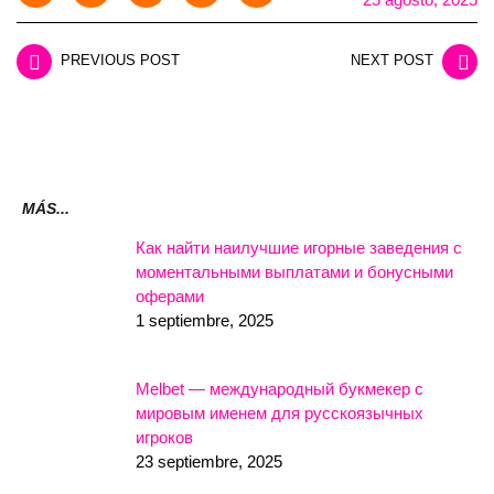
PREVIOUS POST
NEXT POST
MÁS...
Как найти наилучшие игорные заведения с
моментальными выплатами и бонусными
оферами
1 septiembre, 2025
Melbet — международный букмекер с
мировым именем для русскоязычных
игроков
23 septiembre, 2025