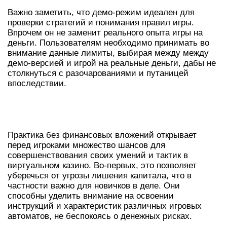
Важно заметить, что демо-режим идеален для
проверки стратегий и понимания правил игры.
Впрочем он не заменит реального опыта игры на
деньги. Пользователям необходимо принимать во
внимание данные лимиты, выбирая между между
демо-версией и игрой на реальные деньги, дабы не
столкнуться с разочарованиями и путаницей
впоследствии.
ДОСТОИНСТВА ОБУЧЕНИЯ БЕЗ
ДЕНЕЖНЫХ ИНВЕСТИЦИЙ
Практика без финансовых вложений открывает
перед игроками множество шансов для
совершенствования своих умений и тактик в
виртуальном казино. Во-первых, это позволяет
уберечься от угрозы лишения капитала, что в
частности важно для новичков в деле. Они
способны уделить внимание на освоении
инструкций и характеристик различных игровых
автоматов, не беспокоясь о денежных рисках.