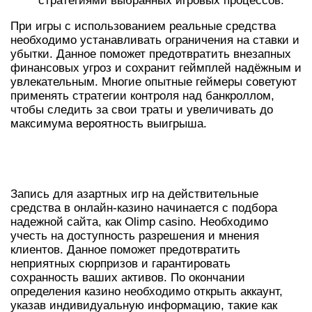
стратегиями выбранных игровых процессов.
При игры с использованием реальные средства
необходимо устанавливать ограничения на ставки и
убытки. Данное поможет предотвратить внезапных
финансовых угроз и сохранит геймплей надёжным и
увлекательным. Многие опытные геймеры советуют
применять стратегии контроля над банкроллом,
чтобы следить за свои траты и увеличивать до
максимума вероятность выигрыша.
ОФОРМЛЕНИЕ ПРОФИЛЯ ДЛЯ
УЧАСТИЯ НА РЕАЛЬНЫЕ ДЕНЬГИ
Запись для азартных игр на действительные
средства в онлайн-казино начинается с подбора
надежной сайта, как Olimp casino. Необходимо
учесть на доступность разрешения и мнения
клиентов. Данное поможет предотвратить
неприятных сюрпризов и гарантировать
сохранность ваших активов. По окончании
определения казино необходимо открыть аккаунт,
указав индивидуальную информацию, такие как