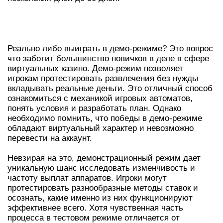
МОЖНО ЛИ ПОБЕДИТЬ В ТЕСТОВОМ
РЕЖИМЕ
Реально либо выиграть в демо-режиме? Это вопрос
что заботит большинство новичков в деле в сфере
виртуальных казино. Демо-режим позволяет
игрокам протестировать развлечения без нужды
вкладывать реальные деньги. Это отличный способ
ознакомиться с механикой игровых автоматов,
понять условия и разработать план. Однако
необходимо помнить, что победы в демо-режиме
обладают виртуальный характер и невозможно
перевести на аккаунт.
Невзирая на это, демонстрационный режим дает
уникальную шанс исследовать изменчивость и
частоту выплат аппаратов. Игроки могут
протестировать разнообразные методы ставок и
осознать, какие именно из них функционируют
эффективнее всего. Хотя чувственная часть
процесса в тестовом режиме отличается от