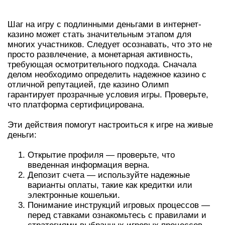
ФИНАНСАМИ
Шаг на игру с подлинными деньгами в интернет-
казино может стать значительным этапом для
многих участников. Следует осознавать, что это не
просто развлечение, а монетарная активность,
требующая осмотрительного подхода. Сначала
делом необходимо определить надежное казино с
отличной репутацией, где казино Олимп
гарантирует прозрачные условия игры. Проверьте,
что платформа сертифицирована.
Эти действия помогут настроиться к игре на живые
деньги:
Открытие профиля — проверьте, что
введенная информация верна.
Депозит счета — используйте надежные
варианты оплаты, такие как кредитки или
электронные кошельки.
Понимание инструкций игровых процессов —
перед ставками ознакомьтесь с правилами и