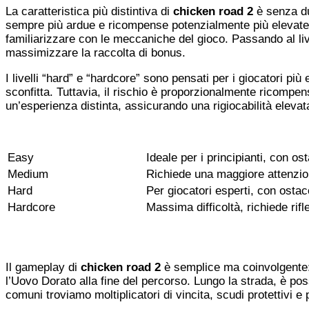
La caratteristica più distintiva di
chicken road 2
è senza dub
sempre più ardue e ricompense potenzialmente più elevate. I
familiarizzare con le meccaniche del gioco. Passando al liv
massimizzare la raccolta di bonus.
I livelli “hard” e “hardcore” sono pensati per i giocatori più 
sconfitta. Tuttavia, il rischio è proporzionalmente ricompensat
un’esperienza distinta, assicurando una rigiocabilità eleva
Livello di Difficoltà
D
Easy
Ideale per i principianti, con os
Medium
Richiede una maggiore attenzion
Hard
Per giocatori esperti, con ostaco
Hardcore
Massima difficoltà, richiede rifl
Meccaniche di Gioco e Bonus
Il gameplay di
chicken road 2
è semplice ma coinvolgente: i
l’Uovo Dorato alla fine del percorso. Lungo la strada, è poss
comuni troviamo moltiplicatori di vincita, scudi protettivi e 