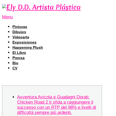
Menu
Pinturas
Dibujos
Videoarte
Exposiciones
Happening Plush
El Libro
Prensa
Bio
CV
Avventura Avicola e Guadagni Dorati
Avventura Avicola e Guadagni Dorati:
Chicken Road 2 ti sfida a raggiungere il
successo con un RTP del 98% e livelli di
difficoltà sempre più ardenti.