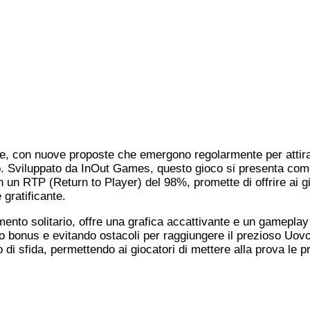
: Chicken Road 2 ti sfida a raggiunge
i.
ne, con nuove proposte che emergono regolarmente per attirar
tivo. Sviluppato da InOut Games, questo gioco si presenta c
 un RTP (Return to Player) del 98%, promette di offrire ai gio
gratificante.
nto solitario, offre una grafica accattivante e un gameplay i
 bonus e evitando ostacoli per raggiungere il prezioso Uovo Do
di sfida, permettendo ai giocatori di mettere alla prova le pro
elli di Difficoltà