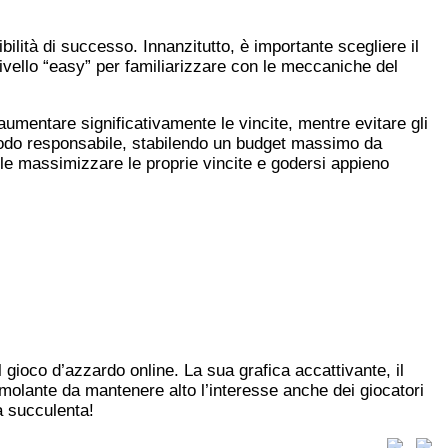
lità di successo. Innanzitutto, è importante scegliere il
l livello “easy” per familiarizzare con le meccaniche del
aumentare significativamente le vincite, mentre evitare gli
n modo responsabile, stabilendo un budget massimo da
le massimizzare le proprie vincite e godersi appieno
gioco d’azzardo online. La sua grafica accattivante, il
stimolante da mantenere alto l’interesse anche dei giocatori
a succulenta!