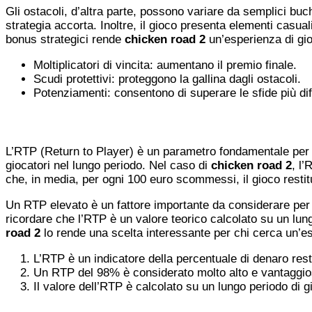
Gli ostacoli, d’altra parte, possono variare da semplici buc
strategia accorta. Inoltre, il gioco presenta elementi casua
bonus strategici rende
chicken road 2
un’esperienza di gio
Moltiplicatori di vincita: aumentano il premio finale.
Scudi protettivi: proteggono la gallina dagli ostacoli.
Potenziamenti: consentono di superare le sfide più diffi
L’Importanza dell’RTP del 98%
L’RTP (Return to Player) è un parametro fondamentale per v
giocatori nel lungo periodo. Nel caso di
chicken road 2
, l
che, in media, per ogni 100 euro scommessi, il gioco restitu
Un RTP elevato è un fattore importante da considerare per i 
ricordare che l’RTP è un valore teorico calcolato su un lun
road 2
lo rende una scelta interessante per chi cerca un’es
L’RTP è un indicatore della percentuale di denaro restit
Un RTP del 98% è considerato molto alto e vantaggio
Il valore dell’RTP è calcolato su un lungo periodo di g