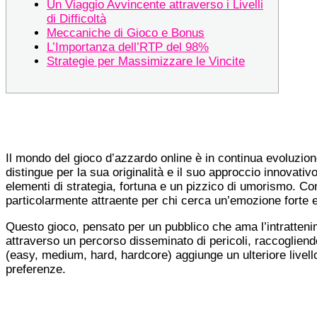
Un Viaggio Avvincente attraverso i Livelli
di Difficoltà
Meccaniche di Gioco e Bonus
L’Importanza dell’RTP del 98%
Strategie per Massimizzare le Vincite
Avventura Avicola e Guadagni Dorati
livelli di difficoltà sempre più ardent
Il mondo del gioco d’azzardo online è in continua evoluzio
distingue per la sua originalità e il suo approccio innova
elementi di strategia, fortuna e un pizzico di umorismo. Con
particolarmente attraente per chi cerca un’emozione forte e 
Questo gioco, pensato per un pubblico che ama l’intrattenime
attraverso un percorso disseminato di pericoli, raccogliendo
(easy, medium, hard, hardcore) aggiunge un ulteriore livello 
preferenze.
Un Viaggio Avvincente attraverso i Liv