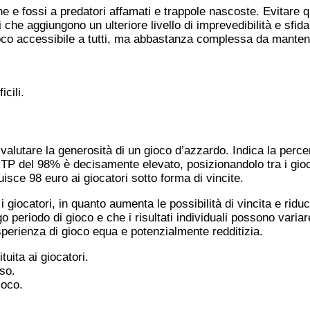
he e fossi a predatori affamati e trappole nascoste. Evitare q
li che aggiungono un ulteriore livello di imprevedibilità e sf
co accessibile a tutti, ma abbastanza complessa da mantenere
cili.
alutare la generosità di un gioco d’azzardo. Indica la perc
’RTP del 98% è decisamente elevato, posizionandolo tra i gioc
isce 98 euro ai giocatori sotto forma di vincite.
giocatori, in quanto aumenta le possibilità di vincita e riduc
go periodo di gioco e che i risultati individuali possono var
perienza di gioco equa e potenzialmente redditizia.
uita ai giocatori.
so.
ioco.