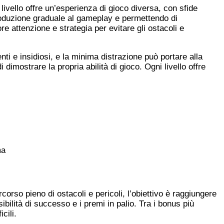
i livello offre un’esperienza di gioco diversa, con sfide
ntroduzione graduale al gameplay e permettendo di
e attenzione e strategia per evitare gli ostacoli e
uenti e insidiosi, e la minima distrazione può portare alla
 dimostrare la propria abilità di gioco. Ogni livello offre
mpensa Potenziale
ma
orso pieno di ostacoli e pericoli, l’obiettivo è raggiungere
bilità di successo e i premi in palio. Tra i bonus più
cili.