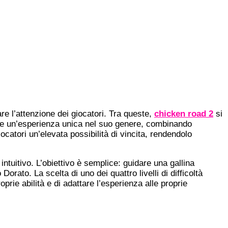
re il successo con un RTP del 98% e
e l’attenzione dei giocatori. Tra queste,
chicken road 2
si
ome un’esperienza unica nel suo genere, combinando
catori un’elevata possibilità di vincita, rendendolo
ntuitivo. L’obiettivo è semplice: guidare una gallina
rato. La scelta di uno dei quattro livelli di difficoltà
prie abilità e di adattare l’esperienza alle proprie