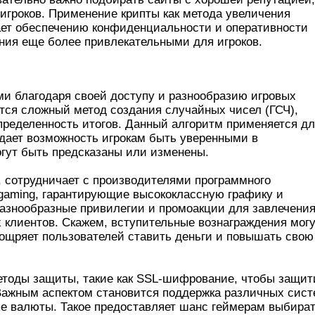
 игроков. Применение крипты как метода увеличения
ает обеспечению конфиденциальности и оперативности
ения еще более привлекательными для игроков.
ЫХ САЙТОВ
и благодаря своей доступу и разнообразию игровых
тся сложный метод создания случайных чисел (ГСЧ),
пределенность итогов. Данный алгоритм применяется д
 дает возможность игрокам быть уверенными в
могут быть предсказаны или изменены.
, сотрудничает с производителями программного
ogaming, гарантирующие высококлассную графику и
азнообразные привилегии и промоакции для завлечени
 клиентов. Скажем, вступительные вознаграждения мог
оощряет пользователей ставить деньги и повышать свою
тоды защиты, такие как SSL-шифрование, чтобы защит
ажным аспектом становится поддержка различных сист
ые валюты. Такое предоставляет шанс геймерам выбира