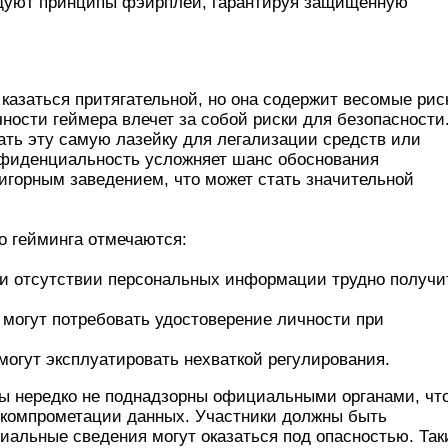
едуют принципы фэйрплей, гарантируя защищённую
Й ГЭМБЛИНГА
казаться притягательной, но она содержит весомые рис
ности геймера влечет за собой риски для безопасности
ть эту самую лазейку для легализации средств или
онфиденциальность усложняет шанс обоснования
 игорным заведением, что может стать значительной
о гейминга отмечаются:
ри отсутствии персональных информации трудно получи
 могут потребовать удостоверение личности при
огут эксплуатировать нехваткой регулирования.
 нередко не поднадзорны официальными органами, чт
 компрометации данных. Участники должны быть
циальные сведения могут оказаться под опасностью. Та