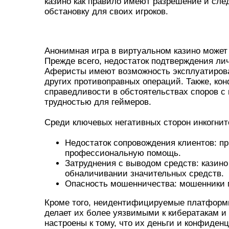
казино как правило имеют разрешение и сл
обстановку для своих игроков.
МИНУСЫ И РИСКИ АНОНИМНО
Анонимная игра в виртуальном казино может 
Прежде всего, недостаток подтверждения лич
Аферисты имеют возможность эксплуатирова
других противоправных операций. Также, к
справедливости в обстоятельствах споров с
трудностью для геймеров.
Среди ключевых негативных сторон инкогнит
Недостаток сопровождения клиентов: п
профессиональную помощь.
Затруднения с выводом средств: казино
обналичивании значительных средств.
Опасность мошенничества: мошенники м
Кроме того, неидентифицируемые платформы
делает их более уязвимыми к кибератакам и
настроены к тому, что их деньги и конфиден