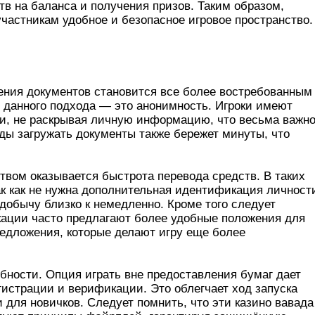
в на баланса и получения призов. Таким образом,
астникам удобное и безопасное игровое пространство.
ЕОБХОДИМОСТИ ПРЕДОСТАВЛЕНИЯ
ения документов становится все более востребованным
 данного подхода — это анонимность. Игроки имеют
и, не раскрывая личную информацию, что весьма важно
ды загружать документы также бережет минуты, что
вом оказывается быстрота перевода средств. В таких
ак как не нужна дополнительная идентификация личност
добычу близко к немедленно. Кроме того следует
кации часто предлагают более удобные положения для
едложения, которые делают игру еще более
бности. Опция играть вне предоставления бумаг дает
истрации и верификации. Это облегчает ход запуска
 для новичков. Следует помнить, что эти казино вавада