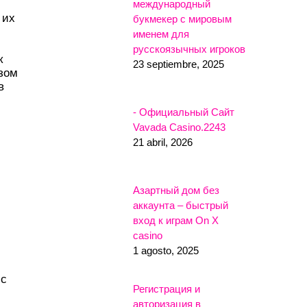
международный
 их
букмекер с мировым
именем для
русскоязычных игроков
к
23 septiembre, 2025
зом
в
- Официальный Сайт
ИИ
Vavada Casino.2243
21 abril, 2026
Азартный дом без
аккаунта – быстрый
вход к играм On X
casino
1 agosto, 2025
 с
Регистрация и
авторизация в