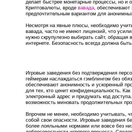
делает быстрее монетарные процессы, но и 
Криптовалюты, вроде
вавада
, обеспечивают
предпочтительным вариантом для анонимных
Несмотря на явные плюсы, необходимо учиты
вавада, часто не имеют лицензий, что усил
нужно скрупулезно выбирать сайт, обращая 
интернете. Безопасность всегда должна быть
ЧТО ТАКОЕ ИГОРНОЕ ЗАВЕДЕ
ЛИЧНОСТИ
Игровые заведения без подтверждения перс
геймерам наслаждаться гэмблингом без обяз
обеспечивают анонимность и ускоренный про
для тех, кто ценит конфиденциальность. Как
электронный адрес и придумать код доступа.
возможность миновать продолжительных пр
Впрочем не менее, необходимо учитывать, ч
собой свои опасности. Игровые заведения б
более лояльными нормами или вовсе без них
добросовестности игрового процесса. Следо