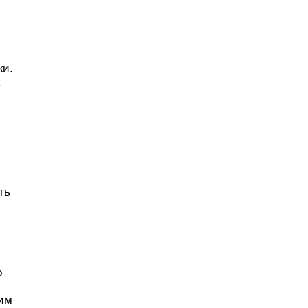
ки.
.
ть
о
ким