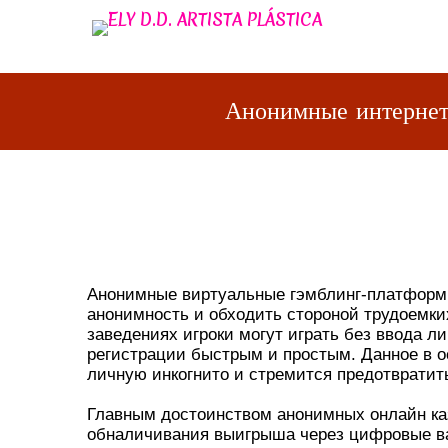
Анонимные интернет 
АНОНИМНЫЕ ИНТЕРНЕТ ИГОРН
ПОДТВЕРЖДЕНИЯ ЛИЧНОСТИ
Анонимные виртуальные гэмблинг-платформы
анонимность и обходить стороной трудоемки
заведениях игроки могут играть без ввода л
регистрации быстрым и простым. Данное в о
личную инкогнито и стремится предотврати
Главным достоинством анонимных онлайн каз
обналичивания выигрыша через цифровые вал