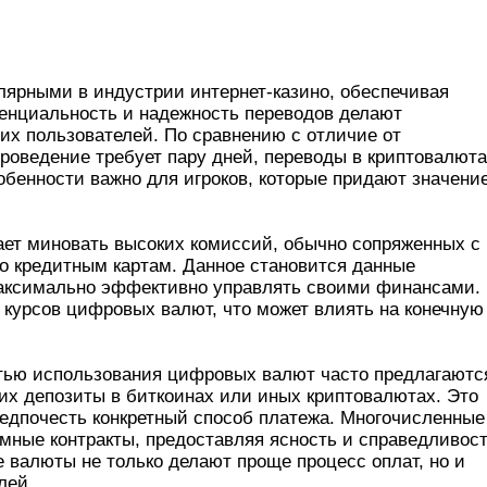
ЕМ ЦИФРОВЫХ ВАЛЮТ
ярными в индустрии интернет-казино, обеспечивая
нциальность и надежность переводов делают
х пользователей. По сравнению с отличие от
проведение требует пару дней, переводы в криптовалют
обенности важно для игроков, которые придают значени
ает миновать высоких комиссий, обычно сопряженных с
о кредитным картам. Данное становится данные
аксимально эффективно управлять своими финансами.
 курсов цифровых валют, что может влиять на конечную
тью использования цифровых валют часто предлагаютс
х депозиты в биткоинах или иных криптовалютах. Это
едпочесть конкретный способ платежа. Многочисленные
мные контракты, предоставляя ясность и справедливос
 валюты не только делают проще процесс оплат, но и
лей.