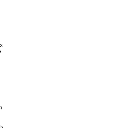
ах
е
я
ть