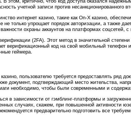
а. В этом, критично, чтоб код доступа оказался надеж
сность учетной записи против несанкционированного в
нство интернет казино, такие как On-X казино, обеспе
ие не только упрощает порядок авторизации, а также да
о важности охраны аккаунтов на платформах соцсетей, 
верификации (2FA). Этот метод в значительной степен
ает верификационный код на свой мобильный телефон и
нные геймера.
ся и сроки верификации
казино, пользователю требуется предоставлять ряд док
акже документ, подтверждающий место жительства, напр
маги необходимо, чтобы были современными и содержат
ься в зависимости от гэмблинг-платформы и загруженно
ленных случаях, скажем, при повышенной активности юз
рекомендуется предварительно подготовить все требуем
латы