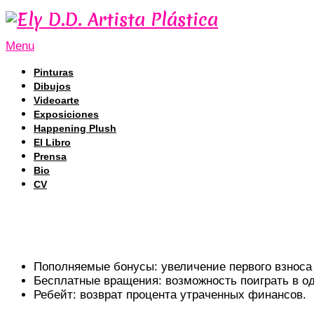
Menu
Pinturas
Dibujos
Videoarte
Exposiciones
Happening Plush
El Libro
Prensa
Bio
CV
Анализ новейших игорных заведений с п
Анализ новейших игорных заведений с п
Пополняемые бонусы: увеличение первого взноса 
Бесплатные вращения: возможность поиграть в од
Ребейт: возврат процента утраченных финансов.