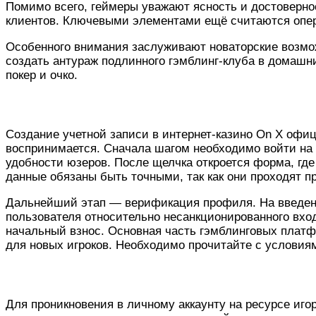
Помимо всего, геймеры уважают ясность и достоверно
клиентов. Ключевыми элементами ещё считаются опера
Особенного внимания заслуживают новаторские возмож
создать антураж подлинного гэмблинг-клуба в домашни
покер и очко.
Регистрация учетной записи и регистрация
Создание учетной записи в интернет-казино On X офиц
воспринимается. Сначала шагом необходимо войти на с
удобности юзеров. После щелчка откроется форма, где
данные обязаны быть точными, так как они проходят п
Дальнейший этап — верификация профиля. На введенн
пользователя относительно несанкционированного вход
начальный взнос. Основная часть гэмблинговых платф
для новых игроков. Необходимо прочитайте с условия
Способы логина внутрь персональный каб
Для проникновения в личному аккаунту на ресурсе иго