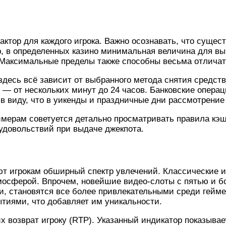
работки заявок
ктор для каждого игрока. Важно осознавать, что сущес
, в определенных казино минимальная величина для выв
 Максимальные пределы также способны весьма отличать
 здесь всё зависит от выбранного метода снятия средст
 от нескольких минут до 24 часов. Банковские операци
 в виду, что в уикенды и праздничные дни рассмотрени
мерам советуется детально просматривать правила кэша
удовольствий при выдаче джекпота.
 игрового процесса
т игрокам обширный спектр увлечений. Классические 
мосферой. Впрочем, новейшие видео-слоты с пятью и 
, становятся все более привлекательными среди гейме
тиями, что добавляет им уникальности.
х возврат игроку (RTP). Указанный индикатор показывае