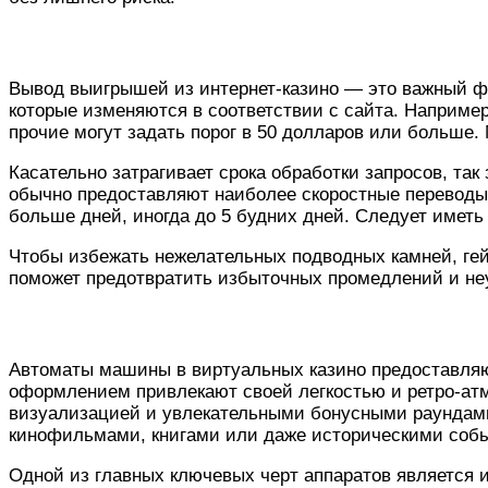
Получение выигрышей: пределы и время об
Вывод выигрышей из интернет-казино — это важный фа
которые изменяются в соответствии с сайта. Например
прочие могут задать порог в 50 долларов или больше.
Касательно затрагивает срока обработки запросов, так
обычно предоставляют наиболее скоростные переводы —
больше дней, иногда до 5 будних дней. Следует иметь
Чтобы избежать нежелательных подводных камней, гей
поможет предотвратить избыточных промедлений и не
Слот аппараты: ассортимент и особенности
Автоматы машины в виртуальных казино предоставляю
оформлением привлекают своей легкостью и ретро-ат
визуализацией и увлекательными бонусными раундами
кинофильмами, книгами или даже историческими собы
Одной из главных ключевых черт аппаратов является и