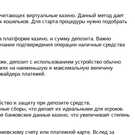
очитающих виртуальные казино. Данный метод дает
х кошельков. Для старта процедуры нужно подобрать
на платформе казино, и сумму депозита. Важно
ончании подтверждения операции наличные средства
кже, депозит с использованием устройство обычно
чениях на наименьшую и максимальную величину
овайдера платежей.
тво и защиту при депозите средств.
ьные сборы, что делает их идеальными для игроков.
 банковские данные казино, что увеличивает степень
нковскому счету или платежной карте. Вслед за