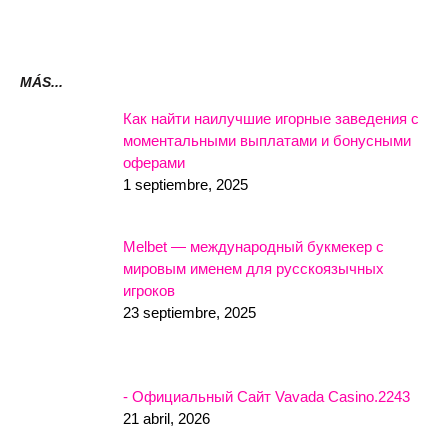
MÁS...
Как найти наилучшие игорные заведения с
моментальными выплатами и бонусными
оферами
1 septiembre, 2025
Melbet — международный букмекер с
мировым именем для русскоязычных
игроков
23 septiembre, 2025
- Официальный Сайт Vavada Casino.2243
21 abril, 2026