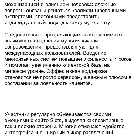
механизацией и влиянием человека: сложные
вопросы обязаны решаться квалифицированными
экспертами, способными предоставить
индивидуальный подход к каждому клиенту.
Следовательно, процветающие казино понимают
значимость внедрения мультиязычной
сопровождения, предоставляя уют для
международных пользователей. Введение
многоязычных систем повышает лояльность игроков
и помогает увеличению клиентской базы на
мировом уровне. Эффективная поддержка
становится не просто сервисом, а важным плюсом в
состязании за лояльность клиентов.
МНЕНИЯ ИГРОКОВ НАСЧЕТ
РЕСУРСЕ
Участники регулярно обмениваются своими
эмоциями о сайте Slots, выделяя как позитивные,
так и плохие стороны. Многие отмечают удобство
интерфейса и обширный выбор развлечений,