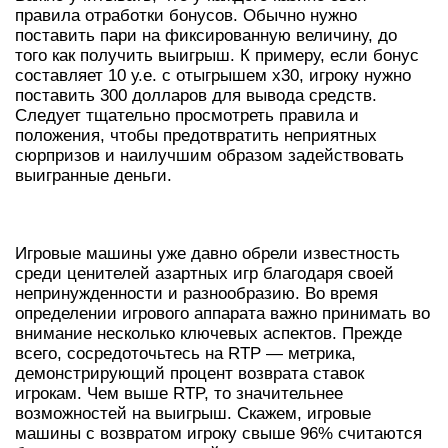
правила отработки бонусов. Обычно нужно
поставить пари на фиксированную величину, до
того как получить выигрыш. К примеру, если бонус
составляет 10 у.е. с отыгрышем x30, игроку нужно
поставить 300 долларов для вывода средств.
Следует тщательно просмотреть правила и
положения, чтобы предотвратить неприятных
сюрпризов и наилучшим образом задействовать
выигранные деньги.
ВЫБОР СЛОТОВЫХ АППАРАТОВ
Игровые машины уже давно обрели известность
среди ценителей азартных игр благодаря своей
непринужденности и разнообразию. Во время
определении игрового аппарата важно принимать во
внимание несколько ключевых аспектов. Прежде
всего, сосредоточьтесь на RTP — метрика,
демонстрирующий процент возврата ставок
игрокам. Чем выше RTP, то значительнее
возможностей на выигрыш. Скажем, игровые
машины с возвратом игроку свыше 96% считаются