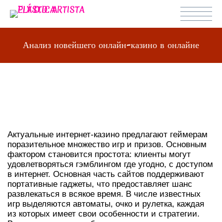
Анализ новейшего онлайн-казино в онлайне
АНАЛИЗ НОВЕЙШЕГО ОНЛАЙН-
КАЗИНО В ОНЛАЙНЕ
Актуальные интернет-казино предлагают геймерам
поразительное множество игр и призов. Основным
фактором становится простота: клиенты могут
удовлетворяться гэмблингом где угодно, с доступом
в интернет. Основная часть сайтов поддерживают
портативные гаджеты, что предоставляет шанс
развлекаться в всякое время. В числе известных
игр выделяются автоматы, очко и рулетка, каждая
из которых имеет свои особенности и стратегии.