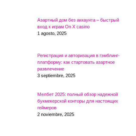
Азартный дом без аккаунта – быстрый
вход к играм On X casino
1 agosto, 2025
Регистрация и авторизация в гэмблинг-
платформу: как стартовать азартное
развлечение
3 septiembre, 2025
Мелбет 2025: полный обзор надежной
букмекерской конторы для настоящих
геймеров
2 noviembre, 2025