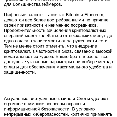
для большинства геймеров.
Цифровые валюты, такие как Bitcoin и Ethereum,
делаются все более востребованными по причине
своей приватности и неимению посредников.
Продолжительность зачисления криптовалютных
операций может колебаться от нескольких минут до
одного часа в зависимости от загруженности сети.
Тем не менее стоит отметить, что внедрение
криптовалют, в частности в Slots, связано с высокой
волатильностью курсов. Важно брать в расчет все
доступные указанные параметры при выборе метода
оплаты для обеспечения максимального удобства и
защищенности.
ОХРАНА И СОХРАННОСТЬ
СВЕДЕНИЙ
Актуальные виртуальные казино и Слоты уделяют
огромное внимание вопросам охраны и
информационной безопасности. В условиях
непрерывных киберопасностей, критично применять