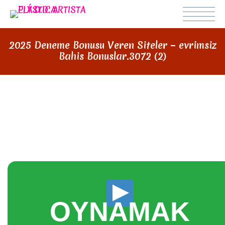
2025 Deneme Bonusu Veren Siteler – evrimsiz
Bahis Bonuslar.3072 (2)
2025 DENEME BONUSU VEREN
SITELER – ÇEVRIMSIZ BAHIS
BONUSLARI
OYNAMAK