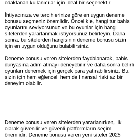
odaklanan kullanıcılar için ideal bir seçenektir.
İhtiyacınıza ve tercihlerinize göre en uygun deneme
bonusu seçmeniz önemlidir. Öncelikle, hangi tür bahis
oyunlarını seviyorsunuz ve bu oyunlar için hangi
sitelerden yararlanmak istiyorsunuz belirleyin. Daha
sonra, bu sitelerden hangisinin deneme bonusu sizin
için en uygun olduğunu bulabilirsiniz.
Deneme bonusu veren sitelerden faydalanarak, bahis
dünyasına adım atmayı deneyebilir ve daha sonra belirli
oyunları denemek için gerçek para yatırabilirsiniz. Bu,
sizin için hem eğlenceli hem de finansal riski az bir
deneyim olabilir.
DENEME BONUSLARI KULLANIRKEN
DIKKAT EDILMESI GEREKEN
NOKTALAR
Deneme bonusu veren sitelerden yararlanırken, ilk
olarak güvenilir ve güvenli platformların seçimi
önemlidir. Deneme bonusu veren yeni siteler 2025