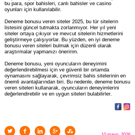
bu para, spor bahisleri, canlı bahisler ve casino
oyunları için kullanılabilir.
Deneme bonusu veren siteler 2025, bu tür sitelerin
listesini güncel tutmakta zorlanmıyor. Her yıl yeni
siteler ortaya çıkıyor ve mevcut sitelerin hizmetlerini
geliştirmeye çalışıyorlar. Bu yüzden, en iyi deneme
bonusu veren siteleri bulmak için düzenli olarak
araştırmalar yapmanızı öneririm.
Deneme bonusu, yeni oyuncuların deneyimini
değerlendirebilmesi için ve güvenli bir ortamda
oynamasını sağlayarak, çevrimsiz bahis sitelerinin en
önemli avantajlarından biri. Bu nedenle, deneme bonusu
veren siteleri kullanarak, oyuncuların deneyimlerini
değerlendirebilir ve en uygun siteleri bulabilirler.
10 mayo, 2026