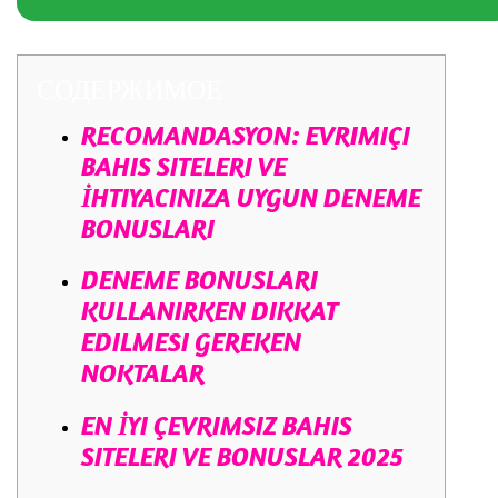
СОДЕРЖИМОЕ
RECOMANDASYON: EVRIMIÇI
BAHIS SITELERI VE
İHTIYACINIZA UYGUN DENEME
BONUSLARI
DENEME BONUSLARI
KULLANIRKEN DIKKAT
EDILMESI GEREKEN
NOKTALAR
EN İYI ÇEVRIMSIZ BAHIS
SITELERI VE BONUSLAR 2025