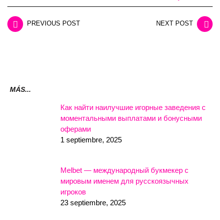
PREVIOUS POST
NEXT POST
MÁS...
Как найти наилучшие игорные заведения с
моментальными выплатами и бонусными
оферами
1 septiembre, 2025
Melbet — международный букмекер с
мировым именем для русскоязычных
игроков
23 septiembre, 2025