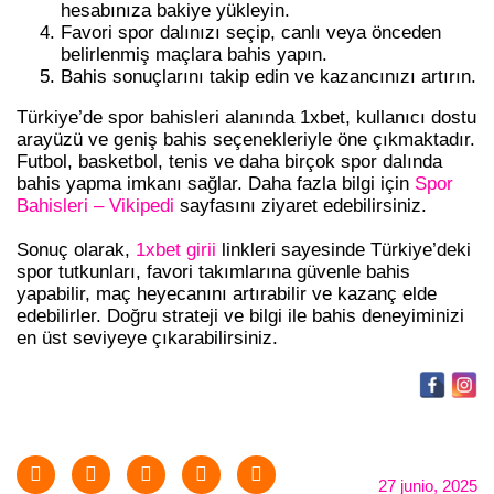
hesabınıza bakiye yükleyin.
Favori spor dalınızı seçip, canlı veya önceden
belirlenmiş maçlara bahis yapın.
Bahis sonuçlarını takip edin ve kazancınızı artırın.
Türkiye’de spor bahisleri alanında 1xbet, kullanıcı dostu
arayüzü ve geniş bahis seçenekleriyle öne çıkmaktadır.
Futbol, basketbol, tenis ve daha birçok spor dalında
bahis yapma imkanı sağlar. Daha fazla bilgi için
Spor
Bahisleri – Vikipedi
sayfasını ziyaret edebilirsiniz.
Sonuç olarak,
1xbet girii
linkleri sayesinde Türkiye’deki
spor tutkunları, favori takımlarına güvenle bahis
yapabilir, maç heyecanını artırabilir ve kazanç elde
edebilirler. Doğru strateji ve bilgi ile bahis deneyiminizi
en üst seviyeye çıkarabilirsiniz.
27 junio, 2025