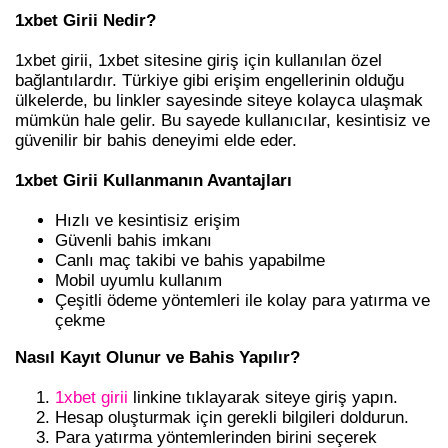
1xbet Girii Nedir?
1xbet girii, 1xbet sitesine giriş için kullanılan özel
bağlantılardır. Türkiye gibi erişim engellerinin olduğu
ülkelerde, bu linkler sayesinde siteye kolayca ulaşmak
mümkün hale gelir. Bu sayede kullanıcılar, kesintisiz ve
güvenilir bir bahis deneyimi elde eder.
1xbet Girii Kullanmanın Avantajları
Hızlı ve kesintisiz erişim
Güvenli bahis imkanı
Canlı maç takibi ve bahis yapabilme
Mobil uyumlu kullanım
Çeşitli ödeme yöntemleri ile kolay para yatırma ve
çekme
Nasıl Kayıt Olunur ve Bahis Yapılır?
1xbet girii
linkine tıklayarak siteye giriş yapın.
Hesap oluşturmak için gerekli bilgileri doldurun.
Para yatırma yöntemlerinden birini seçerek