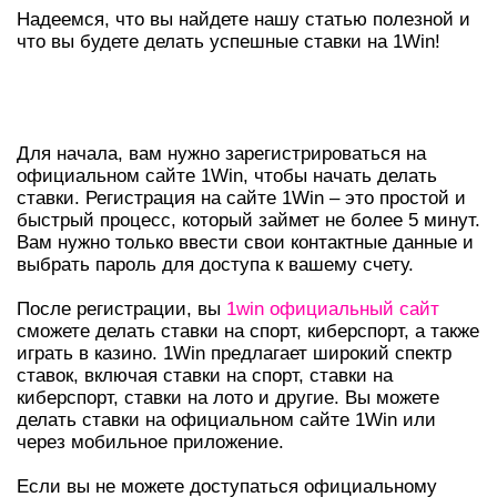
Надеемся, что вы найдете нашу статью полезной и
что вы будете делать успешные ставки на 1Win!
1WIN ОФИЦИАЛЬНЫЙ САЙТ
БУКМЕКЕРА
Для начала, вам нужно зарегистрироваться на
официальном сайте 1Win, чтобы начать делать
ставки. Регистрация на сайте 1Win – это простой и
быстрый процесс, который займет не более 5 минут.
Вам нужно только ввести свои контактные данные и
выбрать пароль для доступа к вашему счету.
После регистрации, вы
1win официальный сайт
сможете делать ставки на спорт, киберспорт, а также
играть в казино. 1Win предлагает широкий спектр
ставок, включая ставки на спорт, ставки на
киберспорт, ставки на лото и другие. Вы можете
делать ставки на официальном сайте 1Win или
через мобильное приложение.
Если вы не можете доступаться официальному