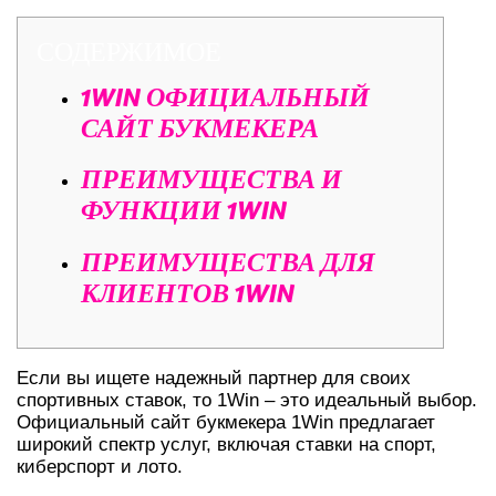
СОДЕРЖИМОЕ
1WIN ОФИЦИАЛЬНЫЙ
САЙТ БУКМЕКЕРА
ПРЕИМУЩЕСТВА И
ФУНКЦИИ 1WIN
ПРЕИМУЩЕСТВА ДЛЯ
КЛИЕНТОВ 1WIN
Если вы ищете надежный партнер для своих
спортивных ставок, то 1Win – это идеальный выбор.
Официальный сайт букмекера 1Win предлагает
широкий спектр услуг, включая ставки на спорт,
киберспорт и лото.