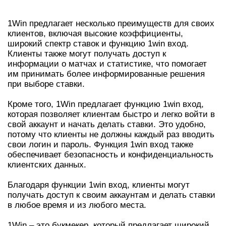
1WIN
1Win предлагает несколько преимуществ для своих
клиентов, включая высокие коэффициенты,
широкий спектр ставок и функцию 1win вход.
Клиенты также могут получать доступ к
информации о матчах и статистике, что помогает
им принимать более информированные решения
при выборе ставки.
Кроме того, 1Win предлагает функцию 1win вход,
которая позволяет клиентам быстро и легко войти в
свой аккаунт и начать делать ставки. Это удобно,
потому что клиенты не должны каждый раз вводить
свои логин и пароль. Функция 1win вход также
обеспечивает безопасность и конфиденциальность
клиентских данных.
Благодаря функции 1win вход, клиенты могут
получать доступ к своим аккаунтам и делать ставки
в любое время и из любого места.
1Win – это букмекер, который предлагает широкий