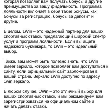
которая позволяет вам получать бонусы и другие
преимущества за вашу фидельность. Программа
лояльности включает в себя такие бонусы, как
бонусы за регистрацию, бонусы за депозит и
другие.
В целом, 1Win – это надежный партнер для ваших
спортивных ставок, предлагающий широкий спектр
услуг и программ лояльности. Если вы ищете
надежного букмекера, то 1Win – это идеальный
выбор.
Также, вам может быть полезно знать, что 1Win
имеет зеркало, которое позволяет вам доступаться к
сайту, если официальный сайт заблокирован в
вашей стране. Зеркало 1Win доступно по адресу
1win зеркало.
В любом случае, 1Win – это отличный выбор для
ваших спортивных ставок, и мы рекомендуем вам
зарегистрироваться на официальном сайте и
начать делать ставки.