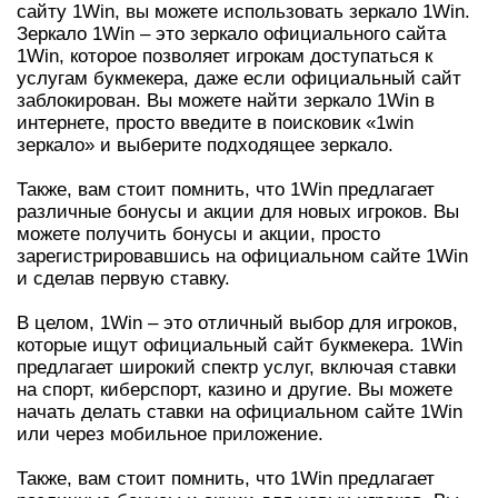
сайту 1Win, вы можете использовать зеркало 1Win.
Зеркало 1Win – это зеркало официального сайта
1Win, которое позволяет игрокам доступаться к
услугам букмекера, даже если официальный сайт
заблокирован. Вы можете найти зеркало 1Win в
интернете, просто введите в поисковик «1win
зеркало» и выберите подходящее зеркало.
Также, вам стоит помнить, что 1Win предлагает
различные бонусы и акции для новых игроков. Вы
можете получить бонусы и акции, просто
зарегистрировавшись на официальном сайте 1Win
и сделав первую ставку.
В целом, 1Win – это отличный выбор для игроков,
которые ищут официальный сайт букмекера. 1Win
предлагает широкий спектр услуг, включая ставки
на спорт, киберспорт, казино и другие. Вы можете
начать делать ставки на официальном сайте 1Win
или через мобильное приложение.
Также, вам стоит помнить, что 1Win предлагает