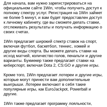
Для начала, вам нужно зарегистрироваться на
официальном сайте 1Win, чтобы получить доступ к
полному спектру услуг. Регистрация на 1Win займет
не более 5 минут, и вам будет предоставлен доступ
к личному кабинету, где вы сможете делать ставки,
отслеживать результаты и получать информацию о
своих счетах.
1Win предлагает широкий спектр ставок на спорт,
включая футбол, баскетбол, теннис, хоккей и
другие виды спорта. Вы можете делать ставки на
исход матчей, количество голов, пенальти и другие
варианты. Букмекер также предлагает ставки на
киберспорт, включая Dota 2, CS:GO и другие игры.
Кроме того, 1Win предлагает лотереи и другие игры,
которые могут принести вам дополнительные
выигрыши. Лотереи включают в себя такие
популярные игры, как EuroJackpot, Powerball и
другие.
1Win также предлагает программу лояльности,