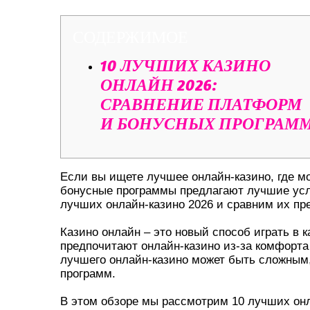
СОДЕРЖИМОЕ
10 ЛУЧШИХ КАЗИНО
ОНЛАЙН 2026:
СРАВНЕНИЕ ПЛАТФОРМ
И БОНУСНЫХ ПРОГРАМ
Если вы ищете лучшее онлайн-казино, где мо
бонусные программы предлагают лучшие усл
лучших онлайн-казино 2026 и сравним их пр
Казино онлайн – это новый способ играть в к
предпочитают онлайн-казино из-за комфорта
лучшего онлайн-казино может быть сложным
программ.
В этом обзоре мы рассмотрим 10 лучших онл