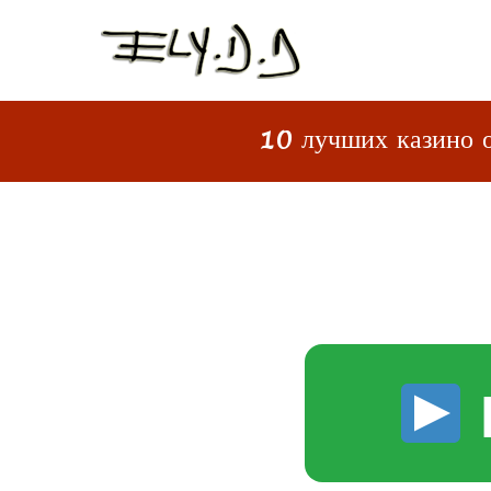
10 лучших казино 
10 ЛУЧШИХ КАЗИНО ОНЛАЙН 
БОНУСНЫХ ПРОГРАММ