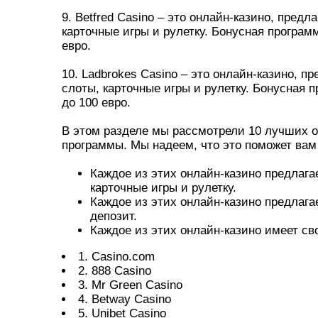
9. Betfred Casino – это онлайн-казино, пред
карточные игры и рулетку. Бонусная програм
евро.
10. Ladbrokes Casino – это онлайн-казино, п
слоты, карточные игры и рулетку. Бонусная 
до 100 евро.
В этом разделе мы рассмотрели 10 лучших о
программы. Мы надеем, что это поможет вам
Каждое из этих онлайн-казино предлага
карточные игры и рулетку.
Каждое из этих онлайн-казино предлага
депозит.
Каждое из этих онлайн-казино имеет с
1. Casino.com
2. 888 Casino
3. Mr Green Casino
4. Betway Casino
5. Unibet Casino