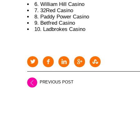
6. William Hill Casino
7. 32Red Casino
8. Paddy Power Casino
9. Betfred Casino
10. Ladbrokes Casino
PREVIOUS POST