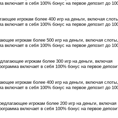
ма включает в себя 100% бонус на первое депозит до 10
агающее игрокам более 400 игр на деньги, включая слоты
ма включает в себя 100% бонус на первое депозит до 10
агающее игрокам более 500 игр на деньги, включая слоты
ма включает в себя 100% бонус на первое депозит до 10
предлагающее игрокам более 300 игр на деньги, включая
программа включает в себя 100% бонус на первое депози
гающее игрокам более 400 игр на деньги, включая слоты
ма включает в себя 100% бонус на первое депозит до 10
предлагающее игрокам более 200 игр на деньги, включая
программа включает в себя 100% бонус на первое депози