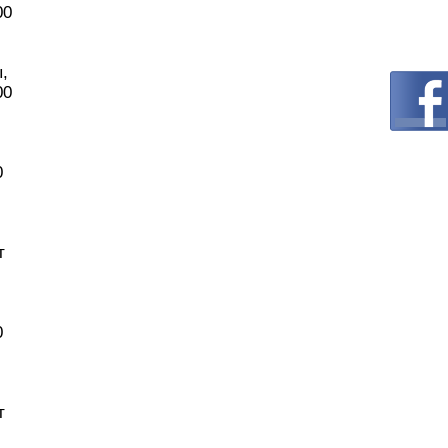
00
,
00
,
0
т
,
0
т