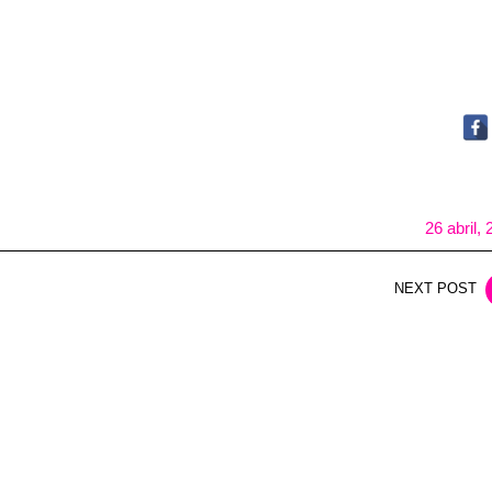
26 abril,
NEXT POST