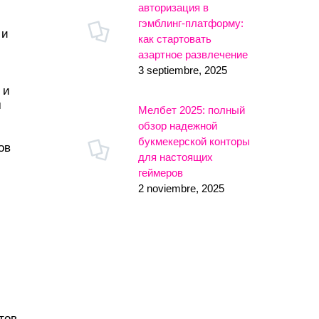
авторизация в
гэмблинг-платформу:
 и
как стартовать
азартное развлечение
3 septiembre, 2025
 и
м
Мелбет 2025: полный
обзор надежной
букмекерской конторы
ов
для настоящих
геймеров
2 noviembre, 2025
тов