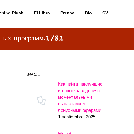
ening Plush
El Libro
Prensa
Bio
CV
сных программ.1781
MÁS...
Как найти наилучшие
игорные заведения с
моментальными
выплатами и
бонусными оферами
1 septiembre, 2025
Melbet —